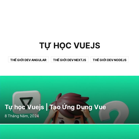
TỰ HỌC VUEJS
THẾ GIỚI DEV ANGULAR
THẾ GIỚI DEV NEXTJS
THẾ GIỚI DEV NODEJS
THẾ GIỚI DEV NUXTJS
THẾ GIỚI DEV REACT
THẾ GIỚI DEV REACT NATIVE
THẾ GIỚI DEV REACTJS
THẾ GIỚI DEV RUBY ON RAILS
THẾ GIỚI FLUTTER
THẾ GIỚI NESTJS
THẾ GIỚI VUEJS
TỰ HỌC VUEJS
Tự học Vuejs | Tạo Ứng Dụng Vue
8 Tháng Năm, 2024