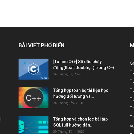
BÀI VIẾT PHỔ BIẾN
M
[Tự học C++] Số dấu phẩy
G
.
động(float, double,…) trong C++
T
16 Tháng Ba, 2020
T
Tự
Tổng hợp toàn bộ tài liệu học
hướng đối tượng và...
Tự
26 Tháng Bảy, 2020
Th
Th
i
Tổng hợp và chọn lọc bài tập
SQL full hướng dẫn...
Vu
29 Tháng Tám, 2020