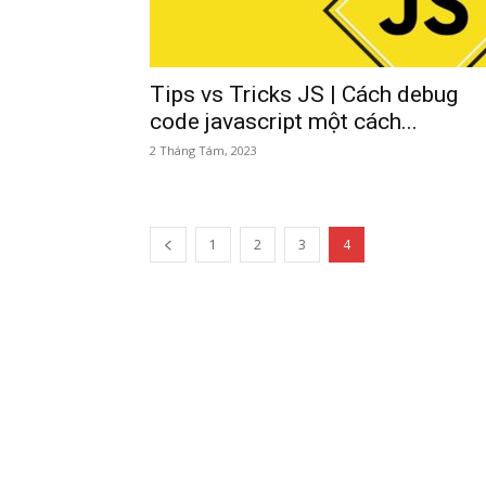
Tips vs Tricks JS | Cách debug
code javascript một cách...
2 Tháng Tám, 2023
1
2
3
4