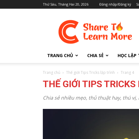
Thứ Sáu, Tháng Hai 20, 2026
Đăng nhập/Đăng ký
S
Cafedev.vn
TRANG CHỦ
CHIA SẺ
HỌC LẬP 
Trang chủ
Thế giới Tips Tricks lập trình
Trang 4
THẾ GIỚI TIPS TRICKS
Chia sẻ nhiều mẹo, thủ thuật hay, thú vị,