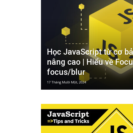
Học JavaScript từ cơ b
nâng cao | Hiểu về Focu
focus/blur
17 Tháng Mười Một, 2024