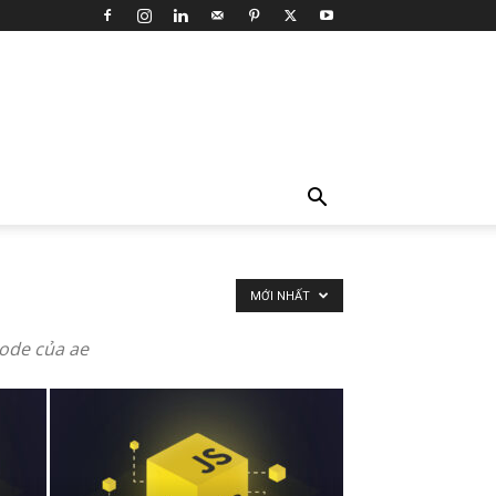
MỚI NHẤT
code của ae