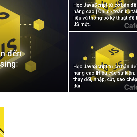
Học JavaScript từ cơ bản đế
nâng cao | Chi sẻ toàn bộ tài
liệu và thông số kỹ thuật để
JS một...
ản đến
sing:
Học JavaScript từ cơ bản đế
nâng cao |Hiểu các sự kiện:
thay đổi, nhập, cắt, sao chép
dán