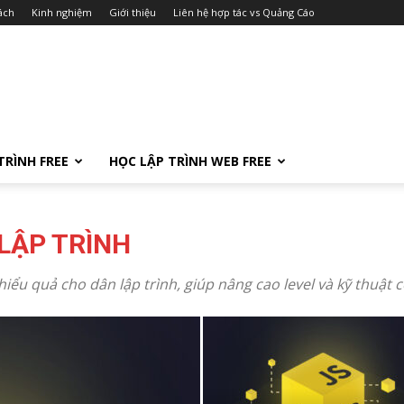
ách
Kinh nghiệm
Giới thiệu
Liên hệ hợp tác vs Quảng Cáo
TRÌNH FREE
HỌC LẬP TRÌNH WEB FREE
 LẬP TRÌNH
 hiểu quả cho dân lập trình, giúp nâng cao level và kỹ thuật 