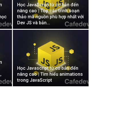
n
Học JavaScript từ cơ bản đến
nâng cao | Top các trình soạn
 học
thảo mã nguồn phù hợp nhất với
Dev JS và bản...
n
Học Javascript từ cơ bản đến
,
nâng cao | Tìm hiểu animations
trong JavaScript