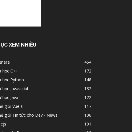
ỤC XEM NHIỀU
eneral
464
ự học C++
172
ự học Python
148
 học Javascript
132
 học Java
122
ế giới Vuejs
117
ế giới Tin tức cho Dev - News
106
ejs
101