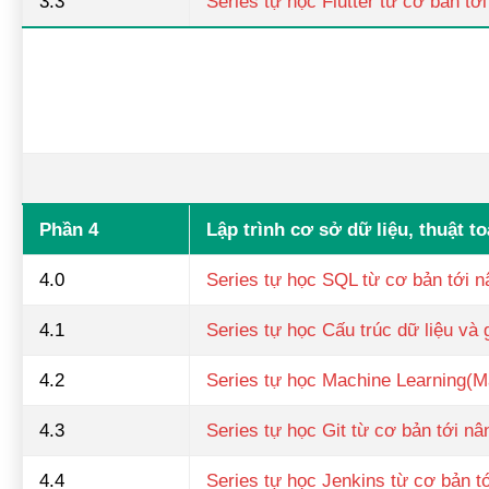
3.3
Series tự học Flutter từ cơ bản tớ
Phần 4
Lập trình cơ sở dữ liệu, thuật toá
4.0
Series tự học SQL từ cơ bản tới 
4.1
Series tự học Cấu trúc dữ liệu và 
4.2
Series tự học Machine Learning(M
4.3
Series tự học Git từ cơ bản tới nâ
4.4
Series tự học Jenkins từ cơ bản t