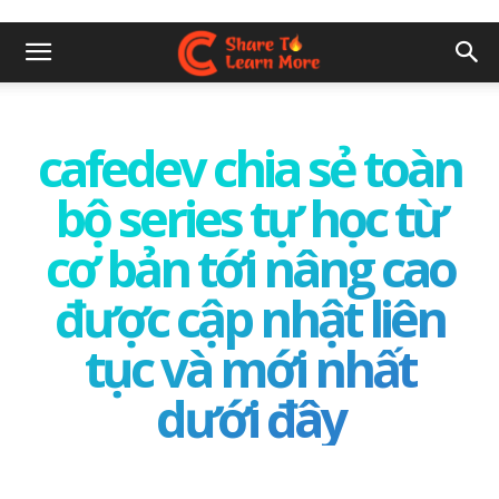
cafedev chia sẻ toàn
bộ series tự học từ
cơ bản tới nâng cao
được cập nhật liên
tục và mới nhất
dưới đây