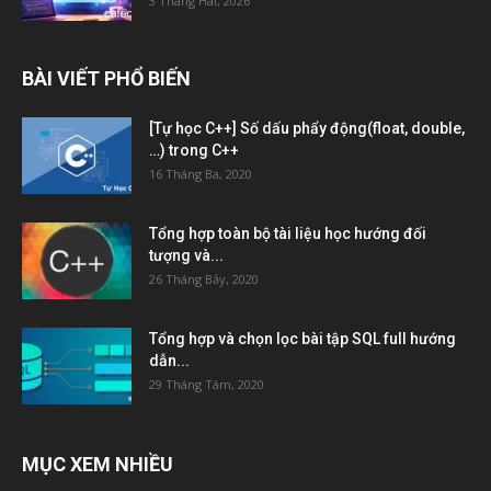
3 Tháng Hai, 2026
BÀI VIẾT PHỔ BIẾN
[Tự học C++] Số dấu phẩy động(float, double,
…) trong C++
16 Tháng Ba, 2020
Tổng hợp toàn bộ tài liệu học hướng đối
tượng và...
26 Tháng Bảy, 2020
Tổng hợp và chọn lọc bài tập SQL full hướng
dẫn...
29 Tháng Tám, 2020
MỤC XEM NHIỀU