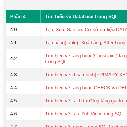
Phần 4
Tìm hiểu về Database trong SQL
4.0
Tạo, Xoá, Sao lưu Cơ sở dữ liệu(DA
4.1
Tạo bảng(table), Xoá bảng, After bảng
Tìm hiểu về ràng buộc(Constraint) là
4.2
trong SQL
4.3
Tìm hiểu về khoá chính(PRIMARY KE
4.4
Tìm hiểu về ràng buộc CHECK và DE
4.5
Tìm hiểu về cách tự động tăng giá trị 
4.6
Tìm hiểu về câu lệnh View trong SQL
4.7
Tìm hiểu về trigger trong SQL là gì qua 