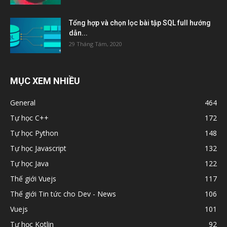
Tổng hợp và chọn lọc bài tập SQL full hướng
dẫn...
29 Tháng Tám, 2020
MỤC XEM NHIỀU
General
464
Tự học C++
172
Tự học Python
148
Tự học Javascript
132
Tự học Java
122
Thế giới Vuejs
117
Thế giới Tin tức cho Dev - News
106
Vuejs
101
Tự học Kotlin
92