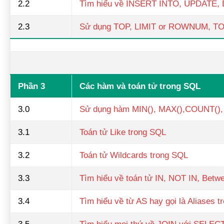
2.2
Tìm hiểu về INSERT INTO, UPDATE, 
2.3
Sử dụng TOP, LIMIT or ROWNUM, T
Phần 3
Các hàm và toán tử trong SQL
3.0
Sử dụng hàm MIN(), MAX(),COUNT(),
3.1
Toán tử Like trong SQL
3.2
Toán tử Wildcards trong SQL
3.3
Tìm hiểu về toán tử IN, NOT IN, Be
3.4
Tìm hiểu về từ AS hay gọi là Aliases 