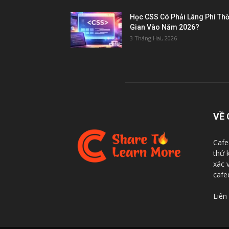
Học CSS Có Phải Lãng Phí Thờ
Gian Vào Năm 2026?
3 Tháng Hai, 2026
VỀ 
Cafe
thứ 
xác 
cafe
Liên