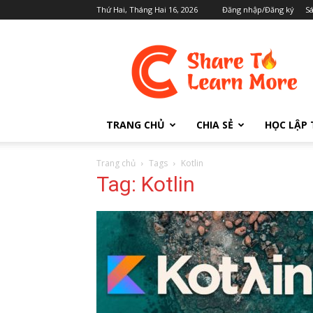
Thứ Hai, Tháng Hai 16, 2026
Đăng nhập/Đăng ký
S
Cafedev.vn
TRANG CHỦ
CHIA SẺ
HỌC LẬP 
Trang chủ
Tags
Kotlin
Tag: Kotlin