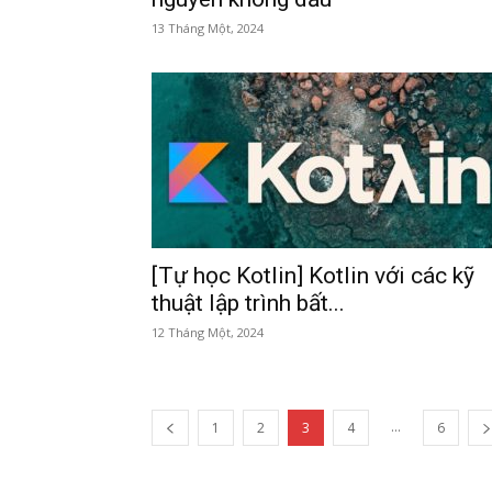
13 Tháng Một, 2024
[Tự học Kotlin] Kotlin với các kỹ
thuật lập trình bất...
12 Tháng Một, 2024
...
1
2
3
4
6