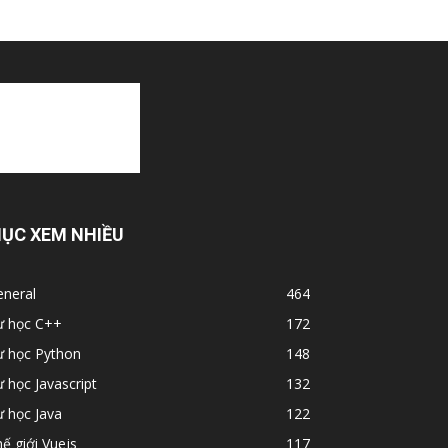
ỤC XEM NHIỀU
eneral
464
ự học C++
172
ự học Python
148
 học Javascript
132
 học Java
122
ế giới Vuejs
117