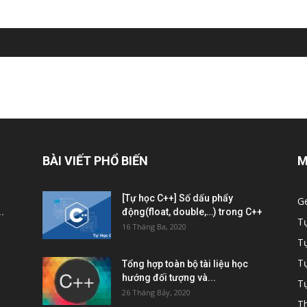
BÀI VIẾT PHỔ BIẾN
M
[Tự học C++] Số dấu phẩy
G
.
động(float, double,…) trong C++
T
16 Tháng Ba, 2020
T
Tự
Tổng hợp toàn bộ tài liệu học
hướng đối tượng và...
Tự
26 Tháng Bảy, 2020
Th