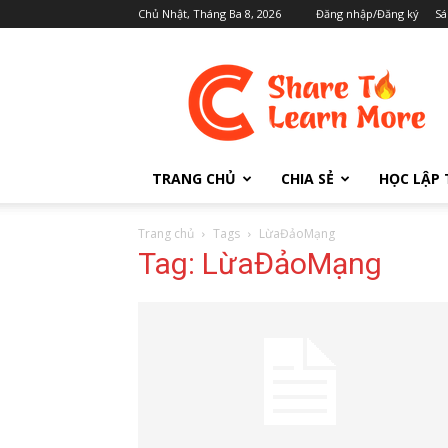
Chủ Nhật, Tháng Ba 8, 2026
Đăng nhập/Đăng ký
Sá
Cafedev.vn
TRANG CHỦ
CHIA SẺ
HỌC LẬP 
Trang chủ
Tags
LừaĐảoMạng
Tag: LừaĐảoMạng