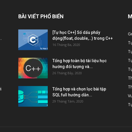
BÀI VIẾT PHỔ BIẾN
M
[Tự học C++] Số dấu phẩy
G
.
động(float, double,…) trong C++
T
16 Tháng Ba, 2020
T
Tự
Tổng hợp toàn bộ tài liệu học
hướng đối tượng và...
Tự
26 Tháng Bảy, 2020
Th
Th
i
Tổng hợp và chọn lọc bài tập
SQL full hướng dẫn...
Vu
29 Tháng Tám, 2020
Tự