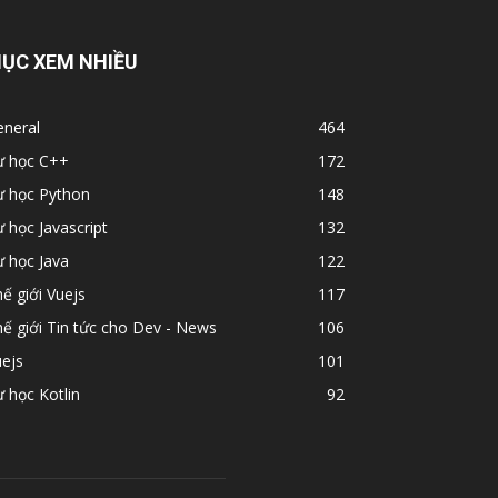
ỤC XEM NHIỀU
eneral
464
ự học C++
172
ự học Python
148
 học Javascript
132
 học Java
122
ế giới Vuejs
117
ế giới Tin tức cho Dev - News
106
ejs
101
 học Kotlin
92