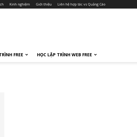
ch
Kinh nghiệm
Giới thiệu
Liên hệ hợp tác vs Quảng Cáo
TRÌNH FREE
HỌC LẬP TRÌNH WEB FREE