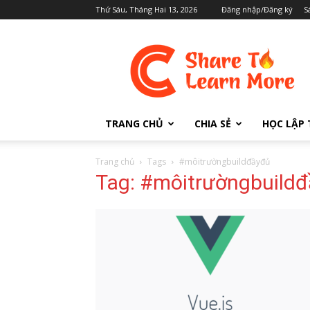
Thứ Sáu, Tháng Hai 13, 2026
Đăng nhập/Đăng ký
S
Cafedev.vn
TRANG CHỦ
CHIA SẺ
HỌC LẬP 
Trang chủ
Tags
#môitrườngbuildđầyđủ
Tag: #môitrườngbuild