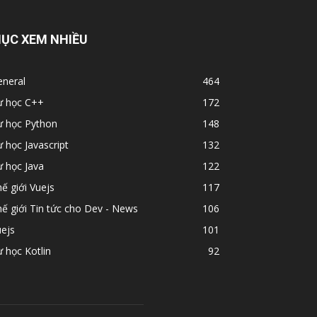
ỤC XEM NHIỀU
eneral
464
ự học C++
172
ự học Python
148
 học Javascript
132
 học Java
122
ế giới Vuejs
117
ế giới Tin tức cho Dev - News
106
ejs
101
 học Kotlin
92