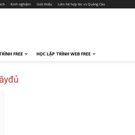
ách
Kinh nghiệm
Giới thiệu
Liên hệ hợp tác vs Quảng Cáo
TRÌNH FREE
HỌC LẬP TRÌNH WEB FREE
đầyđủ