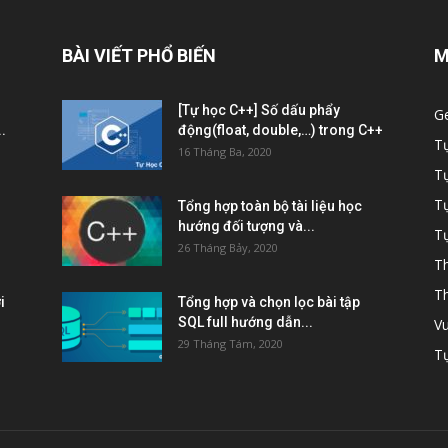
BÀI VIẾT PHỔ BIẾN
M
[Tự học C++] Số dấu phẩy
G
.
động(float, double,…) trong C++
T
16 Tháng Ba, 2020
T
Tự
Tổng hợp toàn bộ tài liệu học
hướng đối tượng và...
Tự
26 Tháng Bảy, 2020
Th
Th
i
Tổng hợp và chọn lọc bài tập
SQL full hướng dẫn...
Vu
29 Tháng Tám, 2020
Tự