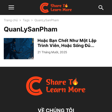
Trang chủ
Tags
QuanLySanPham
QuanLySanPham
Hoặc Bạn Chết Như Một Lập
Trình Viên, Hoặc Sống Đủ...
21 Tháng Mười, 2025
VỀ CHÚNG TÔI