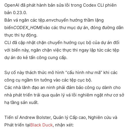
OpenAI đã phát hành bản sửa lỗi trong Codex CLI phiên
bản 0.23.0.
Bản vá ngăn các tệp
.env
chuyển hướng thầm lặng
biến
CODEX_HOME
vào các thư mục dự án, đóng đường dẫn
thực thi tự động.
CLI đã cập nhật chặn chuyển hướng cục bộ của dự án đối
với biến này, ngăn chặn việc thực thi ngay lập tức các tệp
dự án do kẻ tấn công cung cấp.
Sự cố này thách thức mô hình “cấu hình như mã” khi các
công cụ ngầm tin tưởng vào các tệp cục bộ.
Các nhà lãnh đạo an ninh phải đảm bảo công cụ dành cho
nhà phát triển trải qua quản lý vá lỗi nghiêm ngặt như cơ sở
hạ tầng sản xuất.
Tiến sĩ Andrew Bolster, Quản lý Cấp cao, Nghiên cứu và
Phát triển tại
Black Duck
, nhận xét: