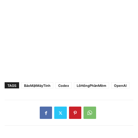
TAGS
BảoMậtMáyTính
Codex
LỗHổngPhầnMềm
OpenAI