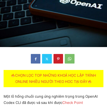
CHỌN LỌC TOP NHỮNG KHOÁ HỌC LẬP TRÌNH
ONLINE NHIỀU NGƯỜI THEO HOC TẠI ĐÂY
Một lỗ hổng chuỗi cung ứng nghiêm trọng trong OpenAI
Codex CLI đã được vá sau khi được
Check Point