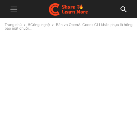
Trang chủ
#Công_nghệ
Bản vá OpenAI Codex CLI khắc phục lỗ hổng
bảo mật chuỗi...