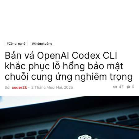
#Công_nghệ
#khủnghoảng
Bản vá OpenAI Codex CLI
khắc phục lỗ hổng bảo mật
chuỗi cung ứng nghiêm trọng
47
0
Bởi
coder2k
-
2 Tháng Mười Hai, 2025