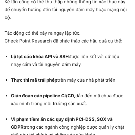
Kẻ tấn công có thể thu thập những thông tin xác thực này
để chuyển hướng đến tài nguyên đám mây hoặc mạng nội
bộ.
Tác động có thể xảy ra ngay lập tức.
Check Point Research đã phác thảo các hậu quả cụ thể:
Lộ lọt các khóa API và SSH
được liên kết với dữ liệu
nhạy cảm và tài nguyên đám mây.
Thực thi mã trái phép
trên máy của nhà phát triển.
Gián đoạn các pipeline CI/CD,
dẫn đến mã chưa được
xác minh trong môi trường sản xuất.
Vi phạm tiềm ẩn các quy định PCI-DSS, SOX và
GDPR
trong các ngành công nghiệp được quản lý chặt
chẽ như tài chính và chăm sóc sức khỏe.