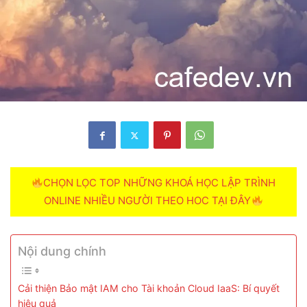
CHỌN LỌC TOP NHỮNG KHOÁ HỌC LẬP TRÌNH
ONLINE NHIỀU NGƯỜI THEO HOC TẠI ĐÂY
Nội dung chính
Cải thiện Bảo mật IAM cho Tài khoản Cloud IaaS: Bí quyết
hiệu quả