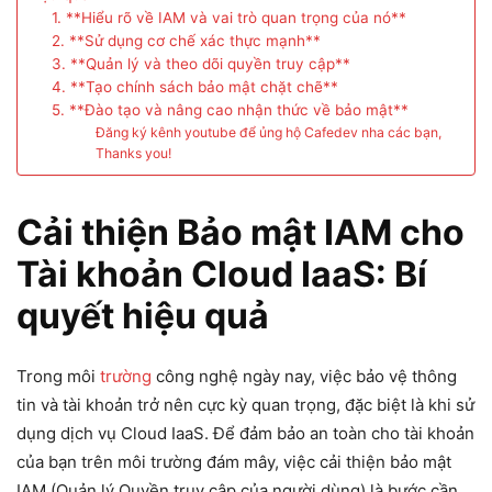
1. **Hiểu rõ về IAM và vai trò quan trọng của nó**
2. **Sử dụng cơ chế xác thực mạnh**
3. **Quản lý và theo dõi quyền truy cập**
4. **Tạo chính sách bảo mật chặt chẽ**
5. **Đào tạo và nâng cao nhận thức về bảo mật**
Đăng ký kênh youtube để ủng hộ Cafedev nha các bạn,
Thanks you!
Cải thiện Bảo mật IAM cho
Tài khoản Cloud IaaS: Bí
quyết hiệu quả
Trong môi
trường
công nghệ ngày nay, việc bảo vệ thông
tin và tài khoản trở nên cực kỳ quan trọng, đặc biệt là khi sử
dụng dịch vụ Cloud IaaS. Để đảm bảo an toàn cho tài khoản
của bạn trên môi trường đám mây, việc cải thiện bảo mật
IAM (Quản lý Quyền truy cập của người dùng) là bước cần