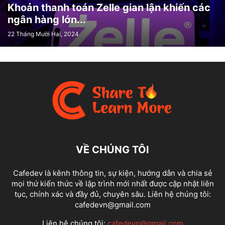
Khoản thanh toán Zelle gian lận khiến các
CHIẾN LƯỢC (STRATEGY)
CHÍNH SÁCH
CHƠI GAME
CHROME
ngân hàng lớn...
CHROME EXTENSION
CHỦ ĐỀ
CHƯA ĐƯỢC PHÂN LOẠI
CHUỖI
22 Tháng Mười Hai, 2024
CHƯƠNG TRÌNH (PROGRAM)
CHUYỂN ĐỔI
CHUYÊN GIA
CHUYỂN_ĐỔI
CI/CD
CLEAN
CLOUD
CƠ SỞ DỮ LIỆU
CƠ SỞ DỮ LIỆU (DATABASE)
CODING
CÔNG CỤ
CÔNG NGHỆ
CÔNG NGHỆ (TECHNOLOGY)
CONTAINER
CONTAINERS
CUỘC BÁN HÀNG
CUỐI NĂM
ĐA NGƯỜI CHƠI
ĐÁM MÂY
ĐÁNH CẮP
ĐÁNH GIÁ
ĐẢO ĐỘNG
ĐẠO ĐỨC
DATA STRUCTURES VS ALGORITHMS - CẤU TRÚC DỮ LIỆU
DATA VISUALIZATION
DATAVIZ
DECRYPT
DEEPFAKES
DEFINEMODEL
ĐÈN (LIGHTS)
ĐEO
DESIGN PATTERNS
DEVSECOPS
ĐỊA ĐIỂM
DỊCH VỤ (SERVICES)
ĐIỆN THOẠI
VỀ CHÚNG TÔI
ĐIỆN THOẠI (PHONE)
ĐỊNH DẠNG
DJANGO
ĐỒ ĐIỆN TỬ
DOANH NGHIỆP
DOANH NGHIỆP (ENTERPRISE)
ĐỌC SÁCH
Cafedev là kênh thông tin, sự kiện, hướng dẫn và chia sẻ
ĐỐI TƯỢNG (OBJECTS)
mọi thứ kiến thức về lập trình mới nhất được cập nhật liên
tục, chính xác và đầy đủ, chuyên sâu. Liên hệ chúng tôi:
cafedevn@gmail.com
Liên hệ chúng tôi:
cafedevn@gmail.com