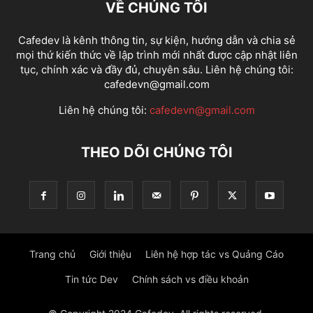
VỀ CHÚNG TÔI
CHIẾN LƯỢC (STRATEGY)
CHÍNH SÁCH
CHƠI GAME
CHROME
CHROME EXTENSION
CHỦ ĐỀ
CHƯA ĐƯỢC PHÂN LOẠI
CHUỖI
Cafedev là kênh thông tin, sự kiện, hướng dẫn và chia sẻ
CHƯƠNG TRÌNH (PROGRAM)
CHUYỂN ĐỔI
CHUYÊN GIA
CHUYỂN_ĐỔI
mọi thứ kiến thức về lập trình mới nhất được cập nhật liên
CI/CD
CLEAN
CLOUD
CƠ SỞ DỮ LIỆU
CƠ SỞ DỮ LIỆU (DATABASE)
tục, chính xác và đầy đủ, chuyên sâu. Liên hệ chúng tôi:
cafedevn@gmail.com
CODING
CÔNG CỤ
CÔNG NGHỆ
CÔNG NGHỆ (TECHNOLOGY)
CONTAINER
CONTAINERS
CUỘC BÁN HÀNG
CUỐI NĂM
Liên hệ chúng tôi:
cafedevn@gmail.com
ĐA NGƯỜI CHƠI
ĐÁM MÂY
ĐÁNH CẮP
ĐÁNH GIÁ
ĐẢO ĐỘNG
ĐẠO ĐỨC
DATA STRUCTURES VS ALGORITHMS - CẤU TRÚC DỮ LIỆU
THEO DÕI CHÚNG TÔI
DATA VISUALIZATION
DATAVIZ
DECRYPT
DEEPFAKES
DEFINEMODEL
ĐÈN (LIGHTS)
ĐEO
DESIGN PATTERNS
DEVSECOPS
ĐỊA ĐIỂM
DỊCH VỤ (SERVICES)
ĐIỆN THOẠI
ĐIỆN THOẠI (PHONE)
ĐỊNH DẠNG
DJANGO
ĐỒ ĐIỆN TỬ
DOANH NGHIỆP
DOANH NGHIỆP (ENTERPRISE)
ĐỌC SÁCH
ĐỐI TƯỢNG (OBJECTS)
Trang chủ
Giới thiệu
Liên hệ hợp tác vs Quảng Cáo
Tin tức Dev
Chính sách vs điều khoản