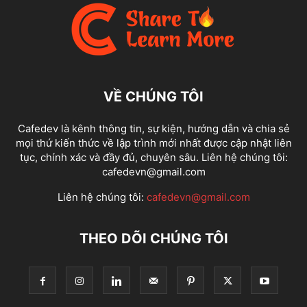
CHIẾN LƯỢC (STRATEGY)
CHÍNH SÁCH
CHƠI GAME
CHROME
CHROME EXTENSION
CHỦ ĐỀ
CHƯA ĐƯỢC PHÂN LOẠI
CHUỖI
CHƯƠNG TRÌNH (PROGRAM)
CHUYỂN ĐỔI
CHUYÊN GIA
CHUYỂN_ĐỔI
CI/CD
CLEAN
CLOUD
CƠ SỞ DỮ LIỆU
CƠ SỞ DỮ LIỆU (DATABASE)
CODING
CÔNG CỤ
CÔNG NGHỆ
CÔNG NGHỆ (TECHNOLOGY)
VỀ CHÚNG TÔI
CONTAINER
CONTAINERS
CUỘC BÁN HÀNG
CUỐI NĂM
ĐA NGƯỜI CHƠI
ĐÁM MÂY
ĐÁNH CẮP
ĐÁNH GIÁ
ĐẢO ĐỘNG
Cafedev là kênh thông tin, sự kiện, hướng dẫn và chia sẻ
ĐẠO ĐỨC
DATA STRUCTURES VS ALGORITHMS - CẤU TRÚC DỮ LIỆU
mọi thứ kiến thức về lập trình mới nhất được cập nhật liên
DATA VISUALIZATION
DATAVIZ
DECRYPT
DEEPFAKES
tục, chính xác và đầy đủ, chuyên sâu. Liên hệ chúng tôi:
cafedevn@gmail.com
DEFINEMODEL
ĐÈN (LIGHTS)
ĐEO
DESIGN PATTERNS
DEVSECOPS
ĐỊA ĐIỂM
DỊCH VỤ (SERVICES)
ĐIỆN THOẠI
Liên hệ chúng tôi:
cafedevn@gmail.com
ĐIỆN THOẠI (PHONE)
ĐỊNH DẠNG
DJANGO
ĐỒ ĐIỆN TỬ
DOANH NGHIỆP
DOANH NGHIỆP (ENTERPRISE)
ĐỌC SÁCH
THEO DÕI CHÚNG TÔI
ĐỐI TƯỢNG (OBJECTS)