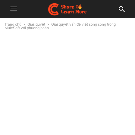
Trang chủ
Giải_quyết
Giải quyết vấn đề viết song song trong
MuleSoft với phương pháp...