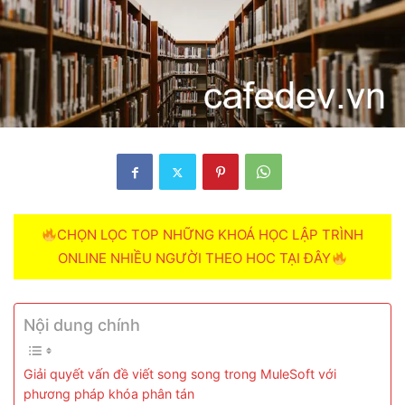
CHỌN LỌC TOP NHỮNG KHOÁ HỌC LẬP TRÌNH
ONLINE NHIỀU NGƯỜI THEO HOC TẠI ĐÂY
Nội dung chính
Giải quyết vấn đề viết song song trong MuleSoft với
phương pháp khóa phân tán