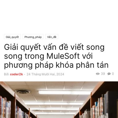
Giải_quyết
Phương_pháp
Vấn_đề
Giải quyết vấn đề viết song
song trong MuleSoft với
phương pháp khóa phân tán
39
0
Bởi
coder2k
-
24 Tháng Mười Hai, 2024