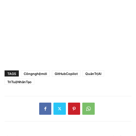
TAGS
Côngnghệmới
GitHubCopilot
QuảnTrịAI
TríTuệNhânTạo