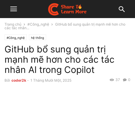
Trang chủ
#Công_nghệ
GitHub bổ sung quản trị mạnh mẽ hơn cho
các tác nhân...
#Công_nghệ
hệ thống
GitHub bổ sung quản trị
mạnh mẽ hơn cho các tác
nhân AI trong Copilot
37
0
Bởi
coder2k
-
1 Tháng Mười Một, 2025