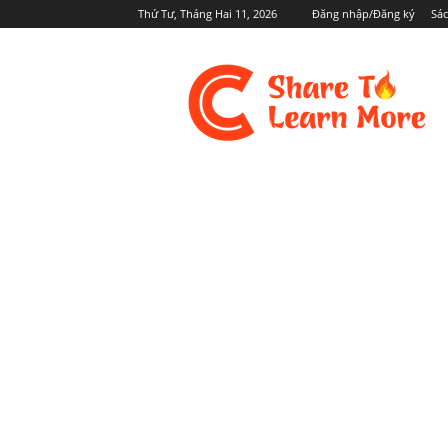
Thứ Tư, Tháng Hai 11, 2026
Đăng nhập/Đăng ký
Sá
Cafedev.vn