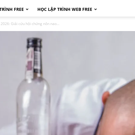
TRÌNH FREE
HỌC LẬP TRÌNH WEB FREE
026: Giải cứu hội chứng nôn nao...