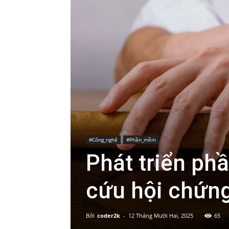
#Công_nghệ
#Phần_mềm
Phát triển ph
cứu hội chứng
Bởi
coder2k
-
12 Tháng Mười Hai, 2025
65