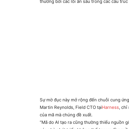
thương bởi các lỗi ẩn sâu trong các cấu trúc
Sự mờ đục này mở rộng đến chuỗi cung ứn
Martin Reynolds, Field CTO tại
Harness
, ch
của mã mà chúng đề xuất.
“Mã do AI tạo ra cũng thường thiếu nguồn gố