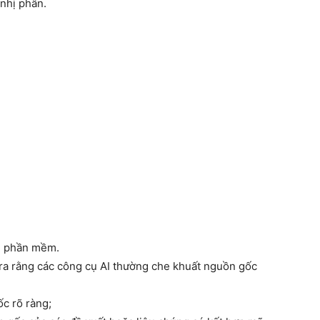
 nhị phân.
g phần mềm.
ỉ ra rằng các công cụ AI thường che khuất nguồn gốc
c rõ ràng;