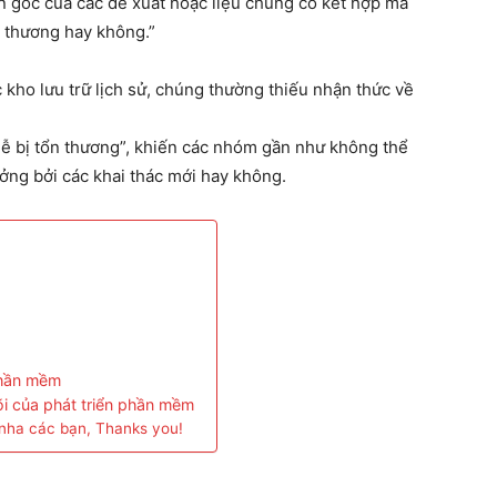
ồn gốc của các đề xuất hoặc liệu chúng có kết hợp mã
 thương hay không.”
 kho lưu trữ lịch sử, chúng thường thiếu nhận thức về
 dễ bị tổn thương”, khiến các nhóm gần như không thể
ởng bởi các khai thác mới hay không.
 phần mềm
lõi của phát triển phần mềm
nha các bạn, Thanks you!