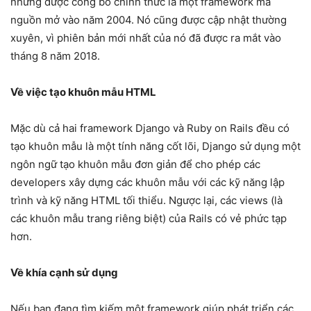
nhưng được công bố chính thức là một framework mã
nguồn mở vào năm 2004. Nó cũng được cập nhật thường
xuyên, vì phiên bản mới nhất của nó đã được ra mắt vào
tháng 8 năm 2018.
Về việc tạo khuôn mẫu HTML
Mặc dù cả hai framework Django và Ruby on Rails đều có
tạo khuôn mẫu là một tính năng cốt lõi, Django sử dụng một
ngôn ngữ tạo khuôn mẫu đơn giản để cho phép các
developers xây dựng các khuôn mẫu với các kỹ năng lập
trình và kỹ năng HTML tối thiểu. Ngược lại, các views (là
các khuôn mẫu trang riêng biệt) của Rails có vẻ phức tạp
hơn.
Về khía cạnh sử dụng
Nếu bạn đang tìm kiếm một framework giúp phát triển các