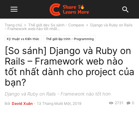
Trang chủ
Thế giới dev So sánh - Compare
Django và Ruby on Rails
– Framework web nào tốt nhất...
Kỹ thuật vs Kiến thức
Thế giới lập trình - Programming
[So sánh] Django và Ruby on
Thế giới dev Backend - BE
Thế giới dev Frontend - FE Web
Thế giới dev So sánh - Compare
Rails – Framework web nào
tốt nhất dành cho project của
bạn?
Django và Ruby on Rails - Framework nào tốt hơn
2731
0
Bởi
David Xuân
-
13 Tháng Mười Một, 2019