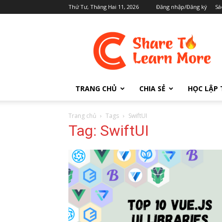
Thứ Tư, Tháng Hai 11, 2026
Đăng nhập/Đăng ký
Sá
Cafedev.vn
TRANG CHỦ
CHIA SẺ
HỌC LẬP 
Trang chủ
Tags
SwiftUI
Tag: SwiftUI