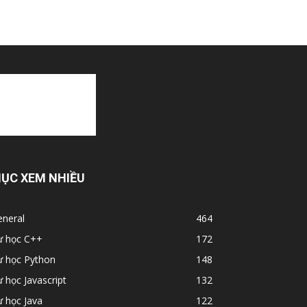
ỤC XEM NHIỀU
eneral
464
ự học C++
172
ự học Python
148
 học Javascript
132
 học Java
122