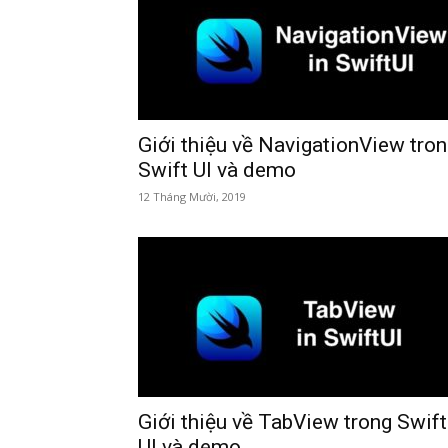
Giới thiệu về NavigationView tro
Swift UI và demo
12 Tháng Mười, 2019
Giới thiệu về TabView trong Swift
UI và demo