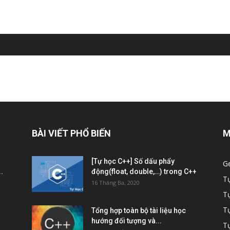
BÀI VIẾT PHỔ BIẾN
M
[Tự học C++] Số dấu phẩy
G
.
động(float, double,…) trong C++
T
16 Tháng Ba, 2020
T
Tự
Tổng hợp toàn bộ tài liệu học
hướng đối tượng và...
Tự