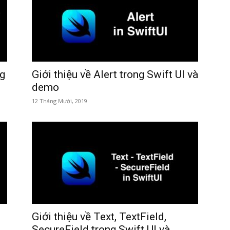
ng
Giới thiệu về Alert trong Swift UI và
demo
12 Tháng Mười, 2019
Giới thiệu về Text, TextField,
SecureField trong Swift UI và