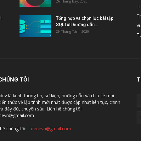
26 Tháng Bảy, 2020
Th
Th
i
Tổng hợp và chọn lọc bài tập
SQL full hướng dẫn...
Vu
29 Tháng Tám, 2020
Tự
CHÚNG TÔI
T
dev là kênh thông tin, sự kiện, hướng dẫn và chia sẻ mọi
kiến thức về lập trình mới nhất được cập nhật liên tục, chính
và đầy đủ, chuyên sâu. Liên hệ chúng tôi:
devn@gmail.com
 hệ chúng tôi:
cafedevn@gmail.com