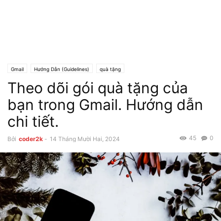
Gmail
Hướng Dẫn (Guidelines)
quà tặng
Theo dõi gói quà tặng của
bạn trong Gmail. Hướng dẫn
chi tiết.
45
0
Bởi
coder2k
-
14 Tháng Mười Hai, 2024