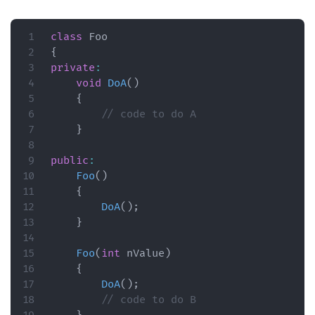
class
Foo
{
private
:
void
DoA
(
)
{
// code to do A
}
public
:
Foo
(
)
{
DoA
(
)
;
}
Foo
(
int
 nValue
)
{
DoA
(
)
;
// code to do B