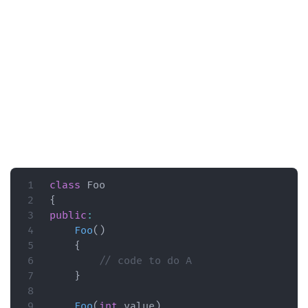
class
Foo
{
public
:
Foo
(
)
{
// code to do A
}
Foo
(
int
 value
)