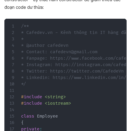
đoạn code dư thừa:
/**

* Cafedev.vn - Kênh thông tin IT hàng đầu 
*

* @author cafedevn

* Contact: cafedevn@gmail.com

* Fanpage: https://www.facebook.com/cafede
* Instagram: https://instagram.com/cafedev
* Twitter: https://twitter.com/CafedeVn

* Linkedin: https://www.linkedin.com/in/ca
*/
#
include
<string>
#
include
<iostream>
class
Employee
{
private
: