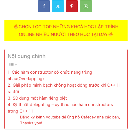
CHỌN LỌC TOP NHỮNG KHOÁ HỌC LẬP TRÌNH
ONLINE NHIỀU NGƯỜI THEO HOC TẠI ĐÂY
Nội dung chính
1. Các hàm constructor có chức năng trùng
nhau(Overlapping)
2. Giải pháp minh bạch không hoạt động trước khi C++ 11
ra đời
3. Sử dụng một hàm riêng biệt
4. Kỹ thuật delegating – ủy thác các hàm constructors
trong C++ 11
Đăng ký kênh youtube để ủng hộ Cafedev nha các bạn,
Thanks you!