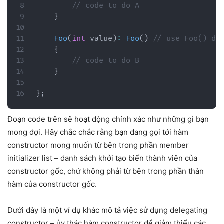
// code to do A
}
Foo
(
int
 value
)
:
Foo
(
)
// use Foo() de
{
// code to do B
}
}
;
Đoạn code trên sẽ hoạt động chính xác như những gì bạn
mong đợi. Hãy chắc chắc rằng bạn đang gọi tới hàm
constructor mong muốn từ bên trong phần member
initializer list – danh sách khởi tạo biến thành viên của
constructor gốc, chứ không phải từ bên trong phần thân
hàm của constructor gốc.
Dưới đây là một ví dụ khác mô tả việc sử dụng delegating
constructor – ủy thác hàm constructor để giảm thiểu các