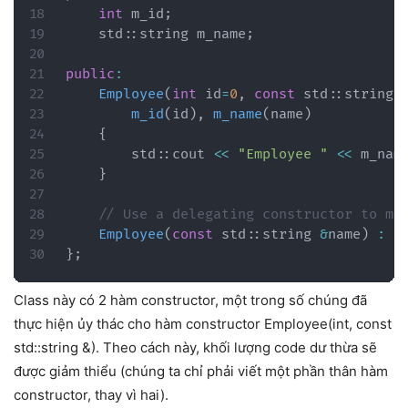
int
 m_id
;
    std
::
string m_name
;
public
:
Employee
(
int
 id
=
0
,
const
 std
::
string 
m_id
(
id
)
,
m_name
(
name
)
{
        std
::
cout 
<<
"Employee "
<<
 m_nam
}
// Use a delegating constructor to mi
Employee
(
const
 std
::
string 
&
name
)
:
E
}
;
Class này có 2 hàm constructor, một trong số chúng đã
thực hiện ủy thác cho hàm constructor Employee(int, const
std::string &). Theo cách này, khối lượng code dư thừa sẽ
được giảm thiểu (chúng ta chỉ phải viết một phần thân hàm
constructor, thay vì hai).