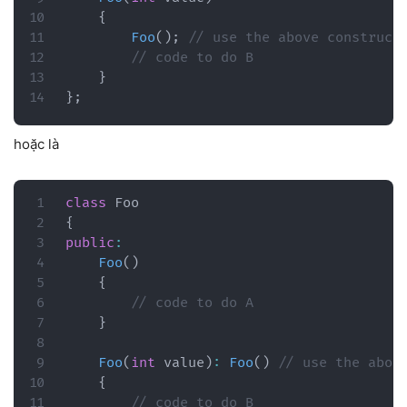
{
Foo
(
)
;
// use the above construct
// code to do B
}
}
;
hoặc là
class
Foo
{
public
:
Foo
(
)
{
// code to do A
}
Foo
(
int
 value
)
:
Foo
(
)
// use the abov
{
// code to do B