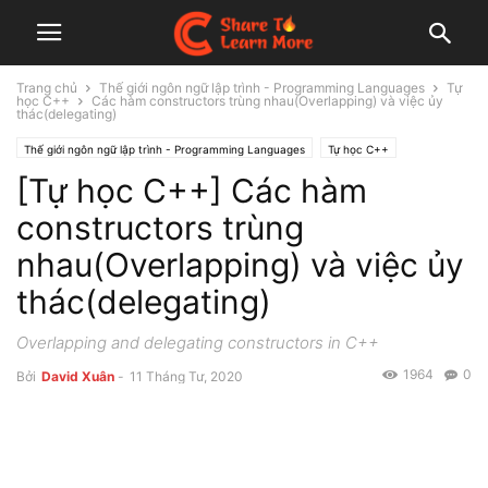
Trang chủ
Thế giới ngôn ngữ lập trình - Programming Languages
Tự
học C++
Các hàm constructors trùng nhau(Overlapping) và việc ủy
thác(delegating)
Thế giới ngôn ngữ lập trình - Programming Languages
Tự học C++
[Tự học C++] Các hàm
constructors trùng
nhau(Overlapping) và việc ủy
thác(delegating)
Overlapping and delegating constructors in C++
1964
0
Bởi
David Xuân
-
11 Tháng Tư, 2020