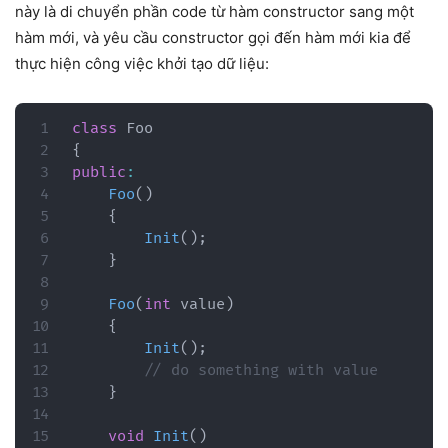
này là di chuyển phần code từ hàm constructor sang một
hàm mới, và yêu cầu constructor gọi đến hàm mới kia để
thực hiện công việc khởi tạo dữ liệu:
class
Foo
{
public
:
Foo
(
)
{
Init
(
)
;
}
Foo
(
int
 value
)
{
Init
(
)
;
// do something with value
}
void
Init
(
)