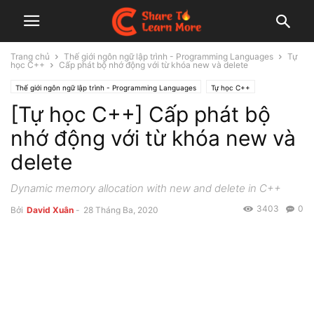
Trang chủ
Thế giới ngôn ngữ lập trình - Programming Languages
Tự
học C++
Cấp phát bộ nhớ động với từ khóa new và delete
Thế giới ngôn ngữ lập trình - Programming Languages
Tự học C++
[Tự học C++] Cấp phát bộ
nhớ động với từ khóa new và
delete
Dynamic memory allocation with new and delete in C++
3403
0
Bởi
David Xuân
-
28 Tháng Ba, 2020