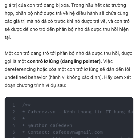
giá trị của con trỏ đang bị xóa. Trong hầu hết các trường
hợp, phần bộ nhớ được trả về hệ điều hành sẽ chứa cùng
các giá trị mà nó đã có trước khi nó được trả về, và con trỏ
sẽ được để cho trỏ đến phần bộ nhớ đã được thu hồi hiện
tại.
Một con trỏ đang trỏ tới phần bộ nhớ đã được thu hồi, được
gọi là một
con trỏ lơ lửng (dangling pointer)
. Việc
dereferencing hoặc xóa một con trở lơ lửng sẽ dẫn đến lỗi
undefined behavior (hành vi không xác định). Hãy xem xét
đoạn chương trình ví dụ sau:
/**

* Cafedev.vn - Kênh thông tin IT hàng đầu 
*

* @author cafedevn

* Contact: cafedevn@gmail.com
