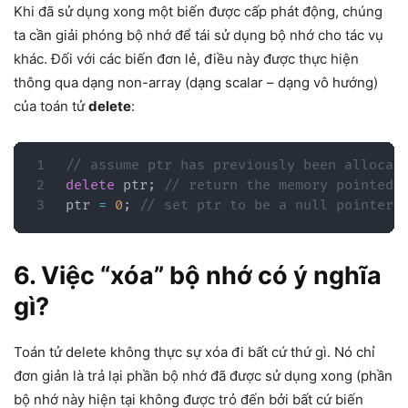
Khi đã sử dụng xong một biến được cấp phát động, chúng
ta cần giải phóng bộ nhớ để tái sử dụng bộ nhớ cho tác vụ
khác. Đối với các biến đơn lẻ, điều này được thực hiện
thông qua dạng non-array (dạng scalar – dạng vô hướng)
của toán tử
delete
:
// assume ptr has previously been allocat
delete
 ptr
;
// return the memory pointed 
ptr 
=
0
;
// set ptr to be a null pointer 
6. Việc “xóa” bộ nhớ có ý nghĩa
gì?
Toán tử delete không thực sự xóa đi bất cứ thứ gì. Nó chỉ
đơn giản là trả lại phần bộ nhớ đã được sử dụng xong (phần
bộ nhớ này hiện tại không được trỏ đến bởi bất cứ biến