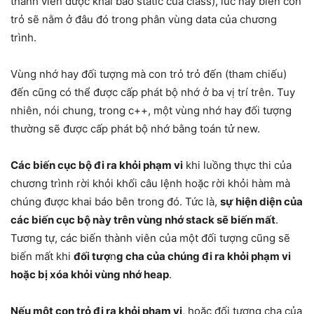
thành viên được khai báo static của class), lúc này biến con
trỏ sẽ nằm ở đâu đó trong phân vùng data của chương
trình.
Vùng nhớ hay đối tượng mà con trỏ trỏ đến (tham chiếu)
đến cũng có thể được cấp phát bộ nhớ ở ba vị trí trên. Tuy
nhiên, nói chung, trong c++, một vùng nhớ hay đối tượng
thường sẽ được cấp phát bộ nhớ bằng toán tử new.
Các biến cục bộ đi ra khỏi phạm vi
khi luồng thực thi của
chương trình rời khỏi khối câu lệnh hoặc rời khỏi hàm mà
chúng được khai báo bên trong đó. Tức là,
sự hiện diện của
các biến cục bộ này trên vùng nhớ stack sẽ biến mất
.
Tương tự, các biến thành viên của một đối tượng cũng sẽ
biến mất khi
đối tượ
n
g cha của chúng đi ra khỏi phạm vi
hoặc bị xóa khỏi vùng nhớ heap
.
Nếu một con trỏ đi ra khỏi phạm vi
, hoặc đối tượng cha của