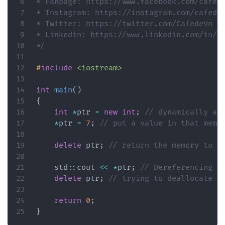
* Fanpage: https://www.facebook.com/cafede
* Instagram: https://instagram.com/cafedev
* Twitter: https://twitter.com/CafedeVn

* Linkedin: https://www.linkedin.com/in/ca
*/
#
include
<iostream>
int
main
(
)
{
int
*
ptr 
=
new
int
;
// dynamically al
*
ptr 
=
7
;
// put a value in that memo
delete
 ptr
;
// return the memory to t
    std
::
cout 
<<
*
ptr
;
// Dereferencing a
delete
 ptr
;
// trying to deallocate t
return
0
;
}