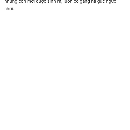
những con mới được sinh ra, luôn cố gắng hạ gục người
chơi.