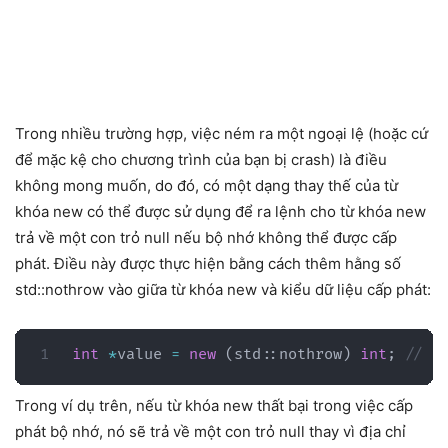
Trong nhiều trường hợp, việc ném ra một ngoại lệ (hoặc cứ
để mặc kệ cho chương trình của bạn bị crash) là điều
không mong muốn, do đó, có một dạng thay thế của từ
khóa new có thể được sử dụng để ra lệnh cho từ khóa new
trả về một con trỏ null nếu bộ nhớ không thể được cấp
phát. Điều này được thực hiện bằng cách thêm hằng số
std::nothrow vào giữa từ khóa new và kiểu dữ liệu cấp phát:
int
*
value 
=
new
(
std
::
nothrow
)
int
;
// v
Trong ví dụ trên, nếu từ khóa new thất bại trong việc cấp
phát bộ nhớ, nó sẽ trả về một con trỏ null thay vì địa chỉ