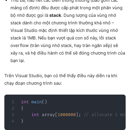
Thứ ba, hầu hết các biến thông thường (bao gồm các
mảng cố định) đều được cấp phát trong một phân vùng
bộ nhớ được gọi là
stack
. Dung lượng của vùng nhớ
stack dành cho một chương trình thường khá nhỏ –
Visual Studio mặc định thiết lập kích thước vùng nhớ
stack là 1MB. Nếu bạn vượt quá con số này, lỗi stack
overflow (tràn vùng nhớ stack, hay tràn ngăn xếp) sẽ
xảy ra, và hệ điều hành có thể sẽ đóng chương trình của
bạn lại.
Trên Visual Studio, bạn có thể thấy điều này diễn ra khi
chạy đoạn chương trình sau:
int
main
(
)
{
int
 array
[
1000000
]
;
// allocate 1 mil
}