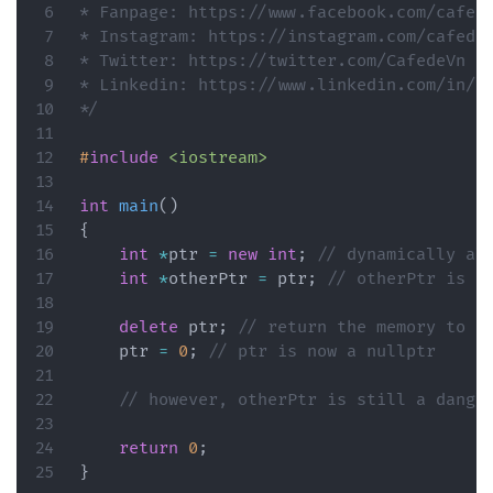
* Fanpage: https://www.facebook.com/cafede
* Instagram: https://instagram.com/cafedev
* Twitter: https://twitter.com/CafedeVn

* Linkedin: https://www.linkedin.com/in/ca
*/
#
include
<iostream>
int
main
(
)
{
int
*
ptr 
=
new
int
;
// dynamically al
int
*
otherPtr 
=
 ptr
;
// otherPtr is n
delete
 ptr
;
// return the memory to t
    ptr 
=
0
;
// ptr is now a nullptr
// however, otherPtr is still a dangl
return
0
;
}