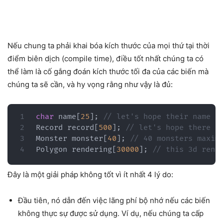
Nếu chung ta phải khai bóa kích thước của mọi thứ tại thời
điểm biên dịch (compile time), điều tốt nhất chúng ta có
thể làm là cố gắng đoán kích thước tối đa của các biến mà
chúng ta sẽ cần, và hy vọng rằng như vậy là đủ:
char
 name
[
25
]
;
// let's hope their name i
Record record
[
500
]
;
// let's hope there a
Monster monster
[
40
]
;
// 40 monsters maxim
Polygon rendering
[
30000
]
;
// this 3d rend
Đây là một giải pháp không tốt vì ít nhất 4 lý do:
Đầu tiên, nó dẫn đến việc lãng phí bộ nhớ nếu các biến
không thực sự được sử dụng. Ví dụ, nếu chúng ta cấp