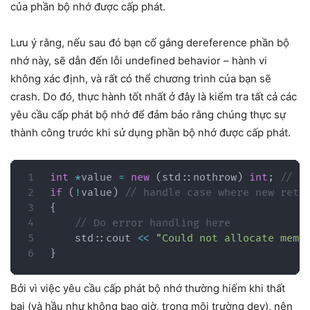
của phần bộ nhớ được cấp phát.
Lưu ý rằng, nếu sau đó bạn cố gắng dereference phần bộ
nhớ này, sẽ dẫn đến lỗi undefined behavior – hành vi
không xác định, và rất có thể chương trình của bạn sẽ
crash. Do đó, thực hành tốt nhất ở đây là kiểm tra tất cả các
yêu cầu cấp phát bộ nhớ để đảm bảo rằng chúng thực sự
thành công trước khi sử dụng phần bộ nhớ được cấp phát.
int
*
value 
=
new
(
std
::
nothrow
)
int
;
// a
if
(
!
value
)
// handle case where new retu
{
// Do error handling here
    std
::
cout 
<<
"Could not allocate memo
}
Bởi vì việc yêu cầu cấp phát bộ nhớ thường hiếm khi thất
bại (và hầu như không bao giờ, trong môi trường dev), nên