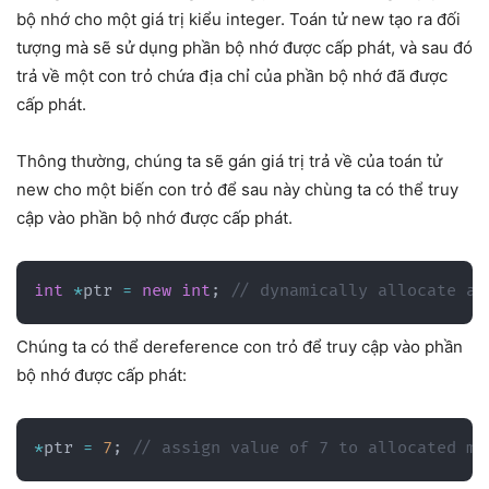
bộ nhớ cho một giá trị kiểu integer. Toán tử new tạo ra đối
tượng mà sẽ sử dụng phần bộ nhớ được cấp phát, và sau đó
trả về một con trỏ chứa địa chỉ của phần bộ nhớ đã được
cấp phát.
Thông thường, chúng ta sẽ gán giá trị trả về của toán tử
new cho một biến con trỏ để sau này chùng ta có thể truy
cập vào phần bộ nhớ được cấp phát.
int
*
ptr 
=
new
int
;
// dynamically allocate an
Chúng ta có thể dereference con trỏ để truy cập vào phần
bộ nhớ được cấp phát:
*
ptr 
=
7
;
// assign value of 7 to allocated me