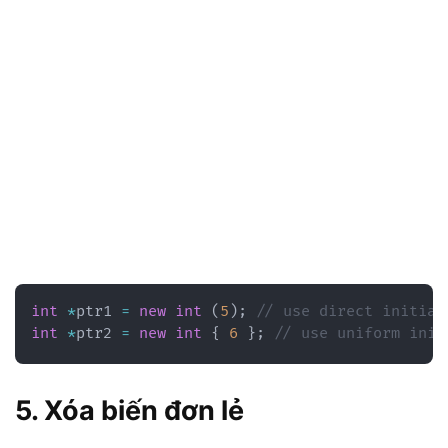
int
*
ptr1 
=
new
int
(
5
)
;
// use direct initial
int
*
ptr2 
=
new
int
{
6
}
;
// use uniform init
5. Xóa biến đơn lẻ