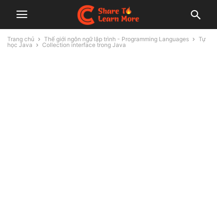
Trang chủ
Thế giới ngôn ngữ lập trình - Programming Languages
Tự
học Java
Collection interface trong Java