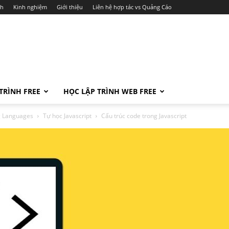
ch
Kinh nghiệm
Giới thiệu
Liên hệ hợp tác vs Quảng Cáo
TRÌNH FREE
HỌC LẬP TRÌNH WEB FREE
ng Languages
Tự học Javascript
Cấu trúc code trong Javascript