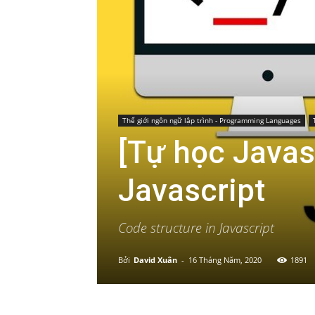
Thế giới ngôn ngữ lập trình - Programming Languages
[Tự học Javas
Javascript
Code structure in Javascript
Bởi
David Xuân
-
16 Tháng Năm, 2020
1891