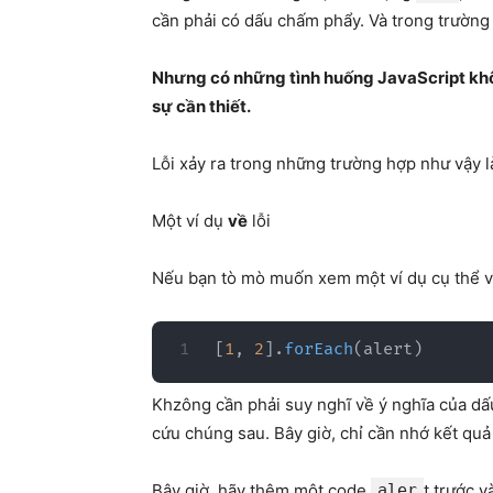
cần phải có dấu chấm phẩy. Và trong trường
Nhưng có những tình huống JavaScript khô
sự cần thiết.
Lỗi xảy ra trong những trường hợp như vậy l
Một ví dụ
về
lỗi
Nếu bạn tò mò muốn xem một ví dụ cụ thể về
[
1
,
2
]
.
forEach
(
alert
)
Khzông cần phải suy nghĩ về ý nghĩa của d
cứu chúng sau. Bây giờ, chỉ cần nhớ kết quả
Bây giờ, hãy thêm một code
aler
t trước v