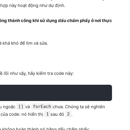
 hợp này hoạt động như dự định.
ng thành công khi sử dụng dấu chấm phẩy ở nơi thực
à khá khó để tìm và sửa.
 lỗi như vậy, hãy kiểm tra code này:
ấu ngoặc
[]
và
forEach
chưa. Chúng ta sẽ nghiên
 của code: nó hiển thị
1
sau đó
2
.
à
không
hoàn thành nó bằng dấu chấm phẩy: