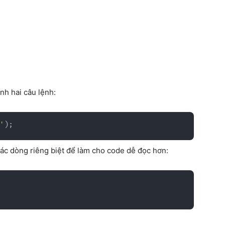
ành hai câu lệnh:
'
)
;
các dòng riêng biệt để làm cho code dễ đọc hơn: