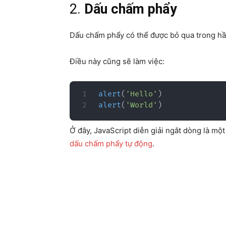
2.
Dấu chấm phẩy
Dấu chấm phẩy có thể được bỏ qua trong hầu
Điều này cũng sẽ làm việc:
alert
(
'Hello'
)
alert
(
'World'
)
Ở đây, JavaScript diễn giải ngắt dòng là m
dấu chấm phẩy tự động
.