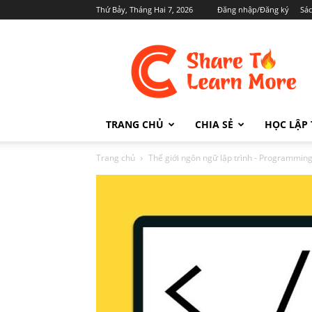
Thứ Bảy, Tháng Hai 7, 2026
Đăng nhập/Đăng ký
Sá
Cafedev.vn
TRANG CHỦ
CHIA SẺ
HỌC LẬP 
Trang chủ
Thế giới ngôn ngữ lập trình - Programmi