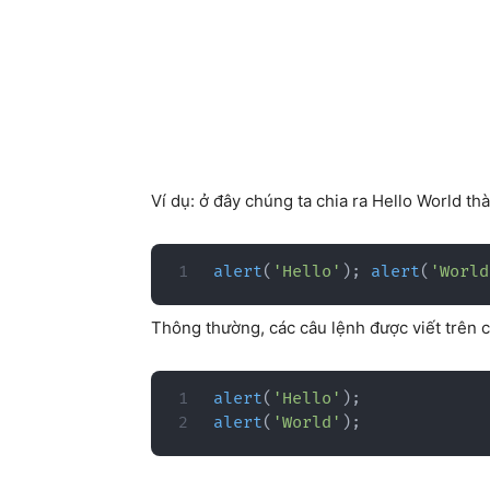
Ví dụ: ở đây chúng ta chia ra Hello World th
alert
(
'Hello'
)
;
alert
(
'World
Thông thường, các câu lệnh được viết trên 
alert
(
'Hello'
)
;
alert
(
'World'
)
;