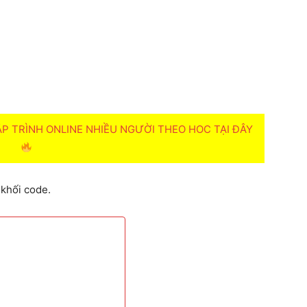
 TRÌNH ONLINE NHIỀU NGƯỜI THEO HOC TẠI ĐÂY
 khối code.