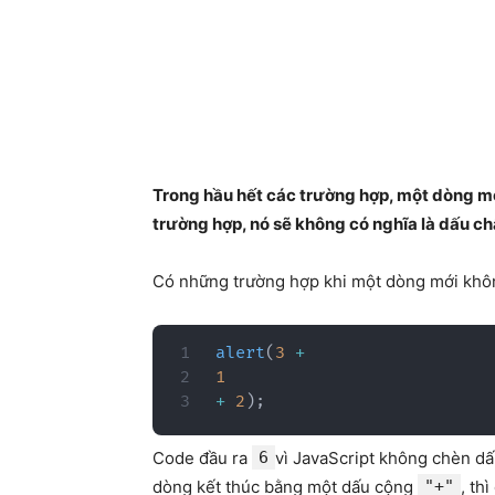
Trong hầu hết các trường hợp, một dòng m
trường hợp, nó sẽ không có nghĩa là dấu c
Có những trường hợp khi một dòng mới khôn
alert
(
3
+
1
+
2
)
;
Code đầu ra
6
vì JavaScript không chèn dấ
dòng kết thúc bằng một dấu cộng
"+"
, th