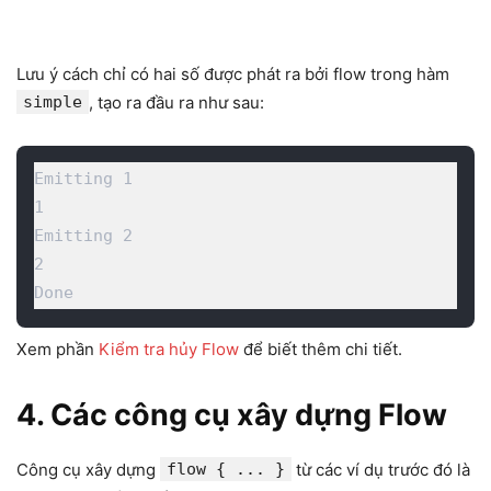
Lưu ý cách chỉ có hai số được phát ra bởi flow trong hàm
simple
, tạo ra đầu ra như sau:
Emitting 1

1

Emitting 2

2

Done
Xem phần
Kiểm tra hủy Flow
để biết thêm chi tiết.
4. Các công cụ xây dựng Flow
Công cụ xây dựng
flow { ... }
từ các ví dụ trước đó là