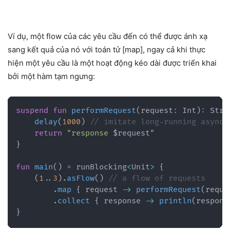
Ví dụ, một flow của các yêu cầu đến có thể được ánh xạ
sang kết quả của nó với toán tử [map], ngay cả khi thực
hiện một yêu cầu là một hoạt động kéo dài được triển khai
bởi một hàm tạm ngưng:
suspend
fun
performRequest
(
request
:
 Int
)
:
 Stri
delay
(
1000
)
// imitate long-running asynch
return
"response 
$
request
"
}
fun
main
(
)
=
 runBlocking
<
Unit
>
{
(
1
..
3
)
.
asFlow
(
)
// a flow of requests
.
map
{
 request 
->
performRequest
(
reque
.
collect
{
 response 
->
println
(
respons
}