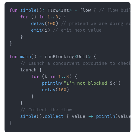
fun
simple
(
)
:
 Flow
<
Int
>
=
 flow 
{
// flow build
for
(
i 
in
1
..
3
)
{
delay
(
100
)
// pretend we are doing som
emit
(
i
)
// emit next value
}
}
fun
main
(
)
=
 runBlocking
<
Unit
>
{
// Launch a concurrent coroutine to check 
    launch 
{
for
(
k 
in
1
..
3
)
{
println
(
"I'm not blocked 
$
k
"
)
delay
(
100
)
}
}
// Collect the flow
simple
(
)
.
collect
{
 value 
->
println
(
value
)
}