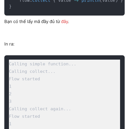
    flow
.
collect
{
 value 
->
println
(
value
)
}
}
Bạn có thể lấy mã đầy đủ từ
đây
.
In ra:
Calling simple function...

Calling collect...

Flow started

1

2

3

Calling collect again...

Flow started

1
