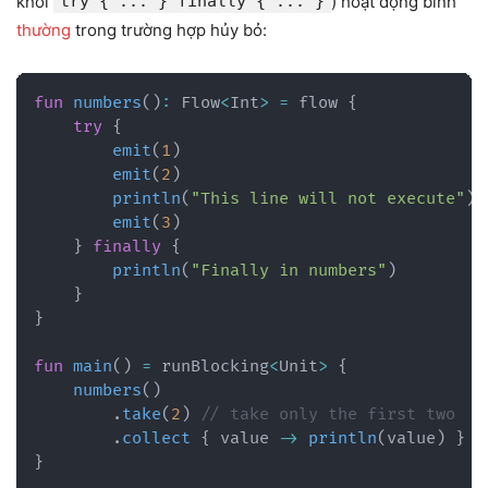
khối
try { ... } finally { ... }
) hoạt động bình
thường
trong trường hợp hủy bỏ:
fun
numbers
(
)
:
 Flow
<
Int
>
=
 flow 
{
try
{
emit
(
1
)
emit
(
2
)
println
(
"This line will not execute"
)
emit
(
3
)
}
finally
{
println
(
"Finally in numbers"
)
}
}
fun
main
(
)
=
 runBlocking
<
Unit
>
{
numbers
(
)
.
take
(
2
)
// take only the first two
.
collect
{
 value 
->
println
(
value
)
}
}