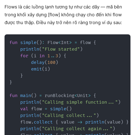
Flows là các luồng
lạnh
tương tự như các dãy — mã bên
trong khối xây dựng [flow] không chạy cho đến khi flow
được thu thập. Điều này trở nên rõ ràng trong ví dụ sau:
fun
simple
(
)
:
 Flow
<
Int
>
=
 flow 
{
println
(
"Flow started"
)
for
(
i 
in
1
..
3
)
{
delay
(
100
)
emit
(
i
)
}
}
fun
main
(
)
=
 runBlocking
<
Unit
>
{
println
(
"Calling simple function..."
)
val
 flow 
=
simple
(
)
println
(
"Calling collect..."
)
    flow
.
collect
{
 value 
->
println
(
value
)
}
println
(
"Calling collect again..."
)