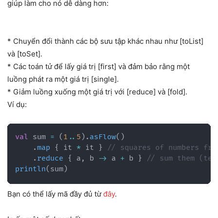
giúp làm cho nó dễ dàng hơn:
* Chuyển đổi thành các bộ sưu tập khác nhau như [toList]
và [toSet].
* Các toán tử để lấy giá trị [first] và đảm bảo rằng một
luồng phát ra một giá trị [single].
* Giảm luồng xuống một giá trị với [reduce] và [fold].
Ví dụ:
val
 sum 
=
(
1
..
5
)
.
asFlow
(
)
.
map
{
 it 
*
 it 
}
// squares of numbers fro
.
reduce
{
 a
,
 b 
->
 a 
+
 b 
}
// sum them (ter
println
(
sum
)
Bạn có thể lấy mã đầy đủ từ
đây
.