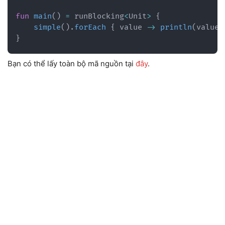
fun
main
(
)
=
 runBlocking
<
Unit
>
{
simple
(
)
.
forEach
{
 value 
->
println
(
value
)
}
Bạn có thể lấy toàn bộ mã nguồn tại
đây
.