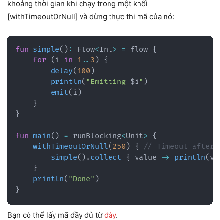
khoảng thời gian khi chạy trong một khối
[withTimeoutOrNull] và dừng thực thi mã của nó:
fun
simple
(
)
:
 Flow
<
Int
>
=
 flow 
{
for
(
i 
in
1
..
3
)
{
delay
(
100
)
println
(
"Emitting 
$
i
"
)
emit
(
i
)
}
}
fun
main
(
)
=
 runBlocking
<
Unit
>
{
withTimeoutOrNull
(
250
)
{
// Timeout after 
simple
(
)
.
collect
{
 value 
->
println
(
va
}
println
(
"Done"
)
}
Bạn có thể lấy mã đầy đủ từ
đây
.