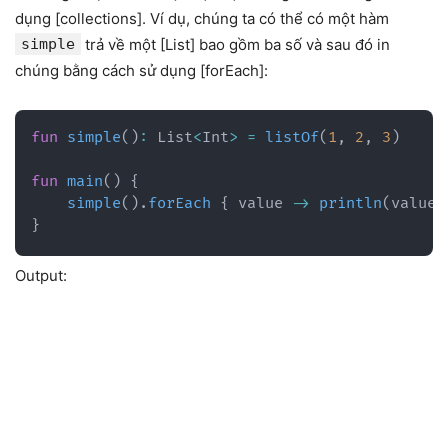
dụng [collections]. Ví dụ, chúng ta có thể có một hàm
simple
trả về một [List] bao gồm ba số và sau đó in
chúng bằng cách sử dụng [forEach]:
fun
simple
(
)
:
 List
<
Int
>
=
listOf
(
1
,
2
,
3
)
fun
main
(
)
{
simple
(
)
.
forEach
{
 value 
->
println
(
value
)
}
Output: