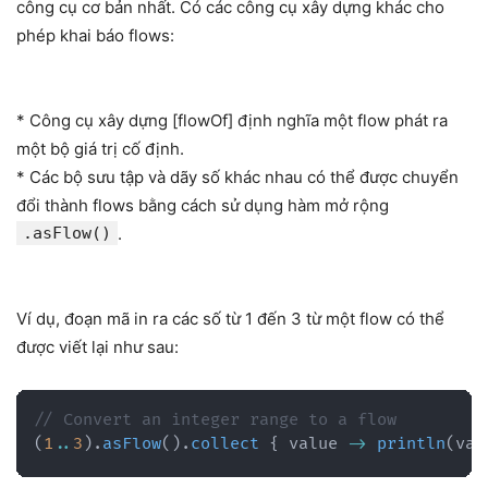
công cụ cơ bản nhất. Có các công cụ xây dựng khác cho
phép khai báo flows:
* Công cụ xây dựng [flowOf] định nghĩa một flow phát ra
một bộ giá trị cố định.
* Các bộ sưu tập và dãy số khác nhau có thể được chuyển
đổi thành flows bằng cách sử dụng hàm mở rộng
.asFlow()
.
Ví dụ, đoạn mã in ra các số từ 1 đến 3 từ một flow có thể
được viết lại như sau:
// Convert an integer range to a flow
(
1
..
3
)
.
asFlow
(
)
.
collect
{
 value 
->
println
(
val