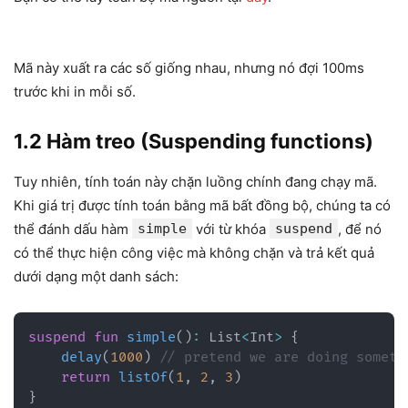
Mã này xuất ra các số giống nhau, nhưng nó đợi 100ms
trước khi in mỗi số.
1.2 Hàm treo (Suspending functions)
Tuy nhiên, tính toán này chặn luồng chính đang chạy mã.
Khi giá trị được tính toán bằng mã bất đồng bộ, chúng ta có
thể đánh dấu hàm
simple
với từ khóa
suspend
, để nó
có thể thực hiện công việc mà không chặn và trả kết quả
dưới dạng một danh sách:
suspend
fun
simple
(
)
:
 List
<
Int
>
{
delay
(
1000
)
// pretend we are doing someth
return
listOf
(
1
,
2
,
3
)
}