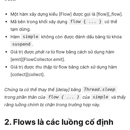
Một hàm xây dựng kiểu [Flow] được gọi là [flow][_flow].
Mã bên trong khối xây dựng
flow { ... }
có thể
tạm dừng.
Hàm
simple
không còn được đánh dấu bằng từ khóa
suspend
.
Giá trị được
phát ra
từ flow bằng cách sử dụng hàm
[emit][FlowCollector.emit].
Giá trị được
thu thập
từ flow bằng cách sử dụng hàm
[collect][collect].
Chúng ta có thể thay thế [delay] bằng
Thread.sleep
trong phần thân của
flow { ... }
của
simple
và thấy
rằng luồng chính bị chặn trong trường hợp này.
2. Flows là các luồng cố định