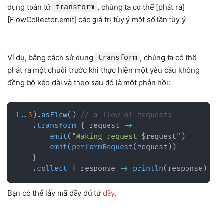
dụng toán tử
transform
, chúng ta có thể [phát ra]
[FlowCollector.emit] các giá trị tùy ý một số lần tùy ý.
Ví dụ, bằng cách sử dụng
transform
, chúng ta có thể
phát ra một chuỗi trước khi thực hiện một yêu cầu không
đồng bộ kéo dài và theo sau đó là một phản hồi:
1
..
3
)
.
asFlow
(
)
// a flow of requests
.
transform
{
 request 
->
emit
(
"Making request 
$
request
"
)
emit
(
performRequest
(
request
)
)
}
.
collect
{
 response 
->
println
(
response
)
}
Bạn có thể lấy mã đầy đủ từ
đây
.