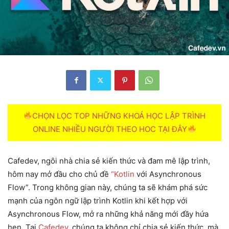
CHỌN LỌC TOP NHỮNG KHOÁ HỌC LẬP TRÌNH
ONLINE NHIỀU NGƯỜI THEO HOC TẠI ĐÂY
Cafedev, ngôi nhà chia sẻ kiến thức và đam mê lập trình,
hôm nay mở đầu cho chủ đề
“Kotlin
với Asynchronous
Flow”. Trong không gian này, chúng ta sẽ khám phá sức
mạnh của ngôn ngữ lập trình Kotlin khi kết hợp với
Asynchronous Flow, mở ra những khả năng mới đầy hứa
hẹn. Tại
Cafedev,
chúng ta không chỉ chia sẻ kiến thức, mà