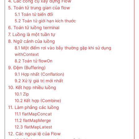
4. Các công cụ xây dựng Flow
5. Toán tử trung gian của flow
5.1 Toán tử biến đổi
5.2 Toán tử giới hạn kích thước
6. Toán tử luồng terminal
7. Luồng là một tuần tự
8. Ngữ cảnh của luồng
8.1 Một điểm rơi vào bẫy thường gặp khi sử dụng
withContext
8.2 Toán tử flowOn
9. Đệm (Buffering)
9.1 Hợp nhất (Conflation)
9.2 Xử lý giá trị mới nhất
10. Kết hợp nhiều luồng
10.1 Zip
10.2 Kết hợp (Combine)
11. Làm phẳng các luồng
11.1 flatMapConcat
11.2 flatMapMerge
12.3 flatMapLatest
12. Các ngoại lệ của Flow