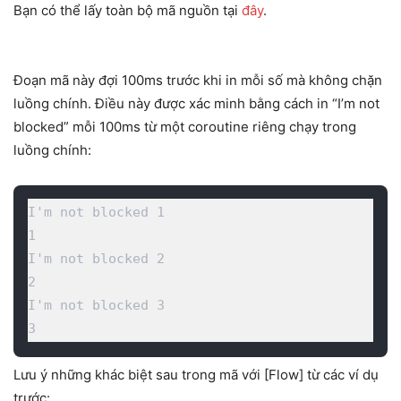
Bạn có thể lấy toàn bộ mã nguồn tại
đây
.
Đoạn mã này đợi 100ms trước khi in mỗi số mà không chặn
luồng chính. Điều này được xác minh bằng cách in “I’m not
blocked” mỗi 100ms từ một coroutine riêng chạy trong
luồng chính:
I'm not blocked 1

1

I'm not blocked 2

2

I'm not blocked 3

3
Lưu ý những khác biệt sau trong mã với [Flow] từ các ví dụ
trước: