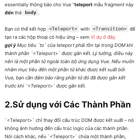
essentially thông báo cho Vue “
teleport
mẫu fragment này
đến
thẻ
body
.
Bạn có thể kết hợp
<Teleport>
with
<Transition>
để
tạo ra các hộp thoại có hiệu ứng – xem
Ví dụ ở đây
.
gợi ý
Mục tiêu `to` của teleport phải tồn tại trong DOM khi
thành phần `<Teleport>` được gắn kết. Lý tưởng, điều này
nên là một phần tử ngoài toàn bộ ứng dụng Vue. Nếu muốn
nhắm mục tiêu đến một phần tử khác được kết xuất bởi
Vue, bạn cần đảm bảo rằng phần tử đó đã được gắn kết
trước khi `<Teleport>` được gắn kết.
2.Sử dụng với Các Thành Phần
`<Teleport>` chỉ thay đổi cấu trúc DOM được kết xuất – nó
không ảnh hưởng đến cấu trúc logic của các thành phần.
Nói cách khác, nếu `<Teleport>` chứa một thành phần,