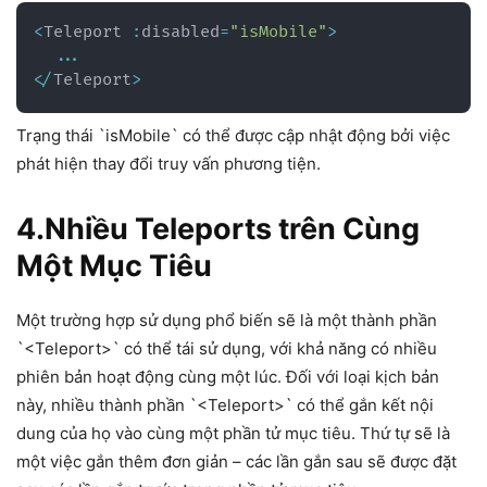
<
Teleport 
:
disabled
=
"isMobile"
>
...
<
/
Teleport
>
Trạng thái `isMobile` có thể được cập nhật động bởi việc
phát hiện thay đổi truy vấn phương tiện.
4.Nhiều Teleports trên Cùng
Một Mục Tiêu
Một trường hợp sử dụng phổ biến sẽ là một thành phần
`<Teleport>` có thể tái sử dụng, với khả năng có nhiều
phiên bản hoạt động cùng một lúc. Đối với loại kịch bản
này, nhiều thành phần `<Teleport>` có thể gắn kết nội
dung của họ vào cùng một phần tử mục tiêu. Thứ tự sẽ là
một việc gắn thêm đơn giản – các lần gắn sau sẽ được đặt