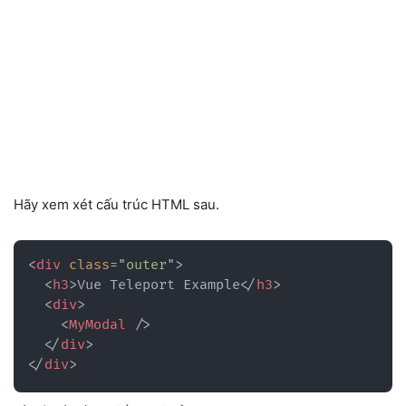
Hãy xem xét cấu trúc HTML sau.
<
div
class
=
"
outer
"
>
<
h3
>
Vue Teleport Example
</
h3
>
<
div
>
<
MyModal
/>
</
div
>
</
div
>