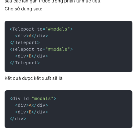
sau các lần gắn trước trong phần tử mục tiêu.
Cho sử dụng sau:
<
Teleport to
=
"#modals"
>
<
div
>
A
<
/
div
>
<
/
Teleport
>
<
Teleport to
=
"#modals"
>
<
div
>
B
<
/
div
>
<
/
Teleport
>
Kết quả được kết xuất sẽ là:
<
div id
=
"modals"
>
<
div
>
A
<
/
div
>
<
div
>
B
<
/
div
>
<
/
div
>