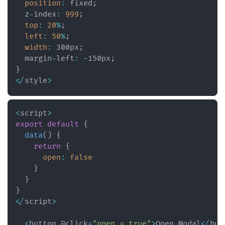
position
:
 fixed
;
  z
-
index
:
999
;
top
:
20
%
;
left
:
50
%
;
width
:
 300px
;
  margin
-
left
:
-
150px
;
}
<
/
style
>
<
script
>
export
default
{
data
(
)
{
return
{
open
:
false
}
}
}
<
/
script
>
<
button @click
=
"open = true"
>
Open Modal
<
/
but