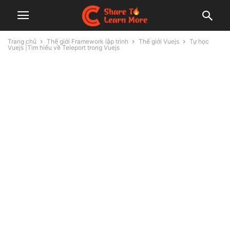
Trang chủ
Thế giới Framework lập trình
Thế giới Vuejs
Tự học
Vuejs |Tìm hiểu về Teleport trong Vuejs