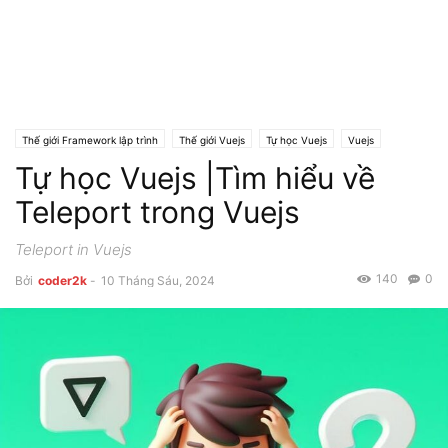
Thế giới Framework lập trình
Thế giới Vuejs
Tự học Vuejs
Vuejs
Tự học Vuejs |Tìm hiểu về
Teleport trong Vuejs
Teleport in Vuejs
140
0
Bởi
coder2k
-
10 Tháng Sáu, 2024