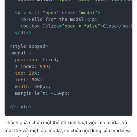
<
div v
-
if
=
"open"
class
=
"modal"
>
<
p
>
Hello from the modal
!
<
/
p
>
<
button @click
=
"open = false"
>
Close
<
/
butto
<
/
div
>
<
style scoped
>
.
modal 
{
position
:
 fixed
;
  z
-
index
:
999
;
top
:
20
%
;
left
:
50
%
;
width
:
 300px
;
  margin
-
left
:
-
150px
;
}
<
/
style
>
Thành phần chứa một thẻ để kích hoạt việc mở modal, và
một thẻ với một lớp .modal, sẽ chứa nội dung của modal và