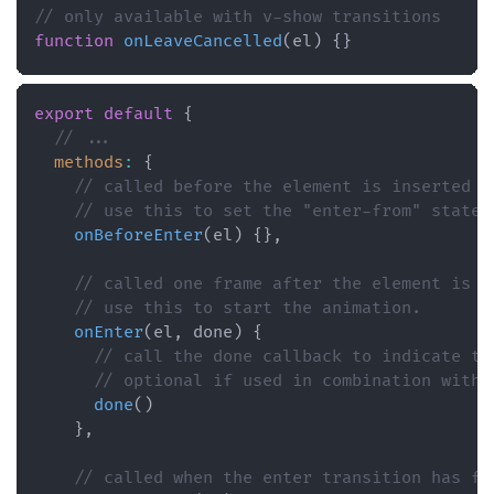
// only available with v-show transitions
function
onLeaveCancelled
(
el
)
{
}
export
default
{
// ...
methods
:
{
// called before the element is inserted i
// use this to set the "enter-from" state 
onBeforeEnter
(
el
)
{
}
,
// called one frame after the element is i
// use this to start the animation.
onEnter
(
el
,
 done
)
{
// call the done callback to indicate tr
// optional if used in combination with 
done
(
)
}
,
// called when the enter transition has fi