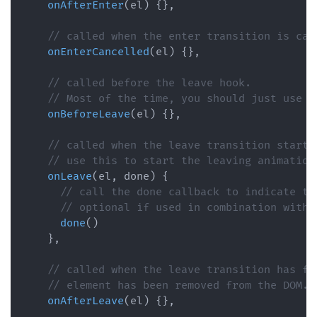
onAfterEnter
(
el
)
{
}
,
// called when the enter transition is can
onEnterCancelled
(
el
)
{
}
,
// called before the leave hook.
// Most of the time, you should just use t
onBeforeLeave
(
el
)
{
}
,
// called when the leave transition starts
// use this to start the leaving animation
onLeave
(
el
,
 done
)
{
// call the done callback to indicate tr
// optional if used in combination with 
done
(
)
}
,
// called when the leave transition has fi
// element has been removed from the DOM.
onAfterLeave
(
el
)
{
}
,