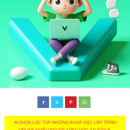
CHỌN LỌC TOP NHỮNG KHOÁ HỌC LẬP TRÌNH
ONLINE NHIỀU NGƯỜI THEO HOC TẠI ĐÂY