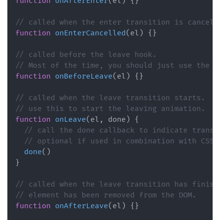
function
onAfterEnter
(
el
)
{
}
// called when the enter transition is cancell
function
onEnterCancelled
(
el
)
{
}
// called before the leave hook.
// Most of the time, you should just use the l
function
onBeforeLeave
(
el
)
{
}
// called when the leave transition starts.
// use this to start the leaving animation.
function
onLeave
(
el
,
 done
)
{
// call the done callback to indicate transi
// optional if used in combination with CSS
done
(
)
}
// called when the leave transition has finish
// element has been removed from the DOM.
function
onAfterLeave
(
el
)
{
}