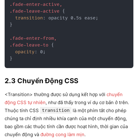
.fade-enter-active,

.fade-leave-active
{
transition
:
 opacity 0.5s ease
;
}
.fade-enter-from,

.fade-leave-to
{
opacity
:
 0
;
}
2.3 Chuyển Động CSS
<Transition> thường được sử dụng kết hợp với
chuyển
động CSS tự nhiên
, như đã thấy trong ví dụ cơ bản ở trên.
Thuộc tính CSS
transition
là một phím tắt cho phép
chúng ta chỉ định nhiều khía cạnh của một chuyển động,
bao gồm các thuộc tính cần được hoạt hình, thời gian của
chuyển động và
đường cong làm mịn
.