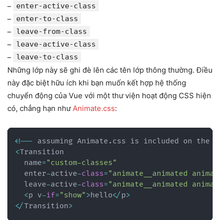
–
enter-active-class
–
enter-to-class
–
leave-from-class
–
leave-active-class
–
leave-to-class
Những lớp này sẽ ghi đè lên các tên lớp thông thường. Điều
này đặc biệt hữu ích khi bạn muốn kết hợp hệ thống
chuyển động của Vue với một thư viện hoạt động CSS hiện
có, chẳng hạn như
Animate.css
:
<
!
--
 assuming Animate
.
css is included on the p
<
Transition

  name
=
"custom-classes"
  enter
-
active
-
class
=
"animate__animated animat
  leave
-
active
-
class
=
"animate__animated animat
<
p v
-
if
=
"show"
>
hello
<
/
p
>
<
/
Transition
>