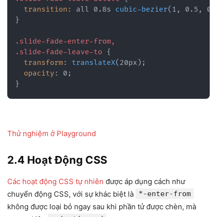
transition
:
 all 0.8s 
cubic-bezier
(
1
,
 0.5
,
 0.
}
.slide-fade-enter-from,

.slide-fade-leave-to
{
transform
:
translateX
(
20px
)
;
opacity
:
 0
;
}
Thử
nghiệm
ở Playground
2.4 Hoạt Động CSS
Các hoạt động CSS tự nhiên
được áp dụng cách như
chuyển động CSS, với sự khác biệt là
*-enter-from
không được loại bỏ ngay sau khi phần tử được chèn, mà