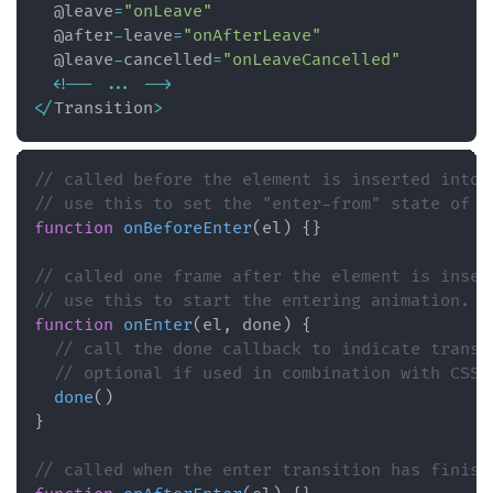
  @leave
=
"onLeave"
  @after
-
leave
=
"onAfterLeave"
  @leave
-
cancelled
=
"onLeaveCancelled"
<
!
--
...
--
>
<
/
Transition
>
// called before the element is inserted into 
// use this to set the "enter-from" state of t
function
onBeforeEnter
(
el
)
{
}
// called one frame after the element is inser
// use this to start the entering animation.
function
onEnter
(
el
,
 done
)
{
// call the done callback to indicate transi
// optional if used in combination with CSS
done
(
)
}
// called when the enter transition has finish