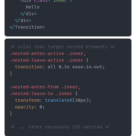
<
div 
class
=
"inner"
>
      Hello

<
/
div
>
<
/
div
>
<
/
Transition
>
/* rules that target nested elements */
.nested-enter-active .inner,

.nested-leave-active .inner
{
transition
:
 all 0.3s ease-in-out
;
}
.nested-enter-from .inner,

.nested-leave-to .inner
{
transform
:
translateX
(
30px
)
;
opacity
:
 0
;
}
/* ... other necessary CSS omitted */