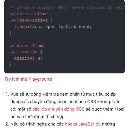
/* we will explain what these classes do next!
.v-enter-active,

.v-leave-active
{
transition
:
 opacity 0.5s ease
;
}
.v-enter-from,

.v-leave-to
{
opacity
:
 0
;
}
Try it in the Playground
Vue sẽ tự động kiểm tra xem phần tử mục tiêu có áp
dụng các chuyển động hoặc hoạt ảnh CSS không. Nếu
có, một số
các lớp chuyển động CSS
sẽ được thêm / loại
bỏ vào thời điểm thích hợp.
Nếu có trình nghe cho các
hooks JavaScript
, những