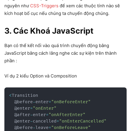
nguyên như
CSS-Triggers
để xem các thuộc tính nào sẽ
kích hoạt bố cục nếu chúng ta chuyển động chúng.
3. Các Khoá JavaScript
Bạn có thể kết nối vào quá trình chuyển động bằng
JavaScript bằng cách lắng nghe các sự kiện trên thành
phần :
Ví dụ 2 kiểu Option và Composition
<
Transition

  @before
-
enter
=
"onBeforeEnter"
  @enter
=
"onEnter"
  @after
-
enter
=
"onAfterEnter"
  @enter
-
cancelled
=
"onEnterCancelled"
  @before
-
leave
=
"onBeforeLeave"