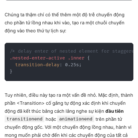
Chúng ta thậm chí có thể thêm một độ trễ chuyển động
cho phần tử lồng nhau khi vào, tạo ra một chuỗi chuyển
động vào theo thứ tự lịch sự:
/* delay enter of nested element for staggered
.nested-enter-active .inner
{
transition-delay
:
 0.25s
;
}
Tuy nhiên, điều này tạo ra một vấn đề nhỏ. Mặc định, thành
phần <Transition> cố gắng tự động xác định khi chuyển
động đã kết thúc bằng cách lắng nghe sự kiện
đầu tiên
transitionend
hoặc
animationend
trên phần tử
chuyển động gốc. Với một chuyển động lồng nhau, hành vi
mong muốn phải chờ đến khi các chuyển động của tất cả