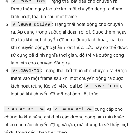
v-leave-from
: Trạng thái bắt đầu cho chuyển ra.
Được thêm ngay lập tức khi một chuyển động ra được
kích hoạt, loại bỏ sau một frame.
v-leave-active
: Trạng thái hoạt động cho chuyển
ra. Áp dụng trong suốt giai đoạn rời đi. Được thêm ngay
lập tức khi một chuyển động ra được kích hoạt, loại bỏ
khi chuyển động/hoạt ảnh kết thúc. Lớp này có thể được
sử dụng để định nghĩa thời gian, độ trễ và đường cong
làm mịn cho chuyển động ra.
v-leave-to
: Trạng thái kết thúc cho chuyển ra. Được
thêm vào một frame sau khi một chuyển động ra được
kích hoạt (cùng lúc với việc loại bỏ
v-leave-from
),
loại bỏ khi chuyển động/hoạt ảnh kết thúc.
v-enter-active
và
v-leave-active
cung cấp cho
chúng ta khả năng chỉ định các đường cong làm mịn khác
nhau cho các chuyển động vào/ra, mà chúng ta sẽ thấy một
ví dụ trong các phần tiếp theo.