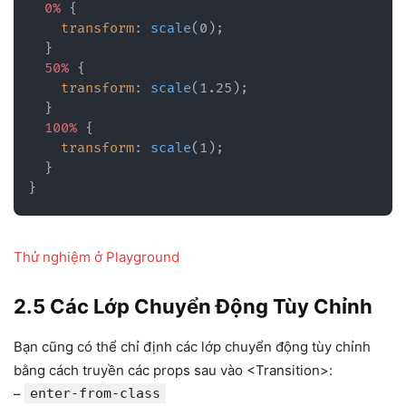
0%
{
transform
:
scale
(
0
)
;
}
50%
{
transform
:
scale
(
1.25
)
;
}
100%
{
transform
:
scale
(
1
)
;
}
}
Thử
nghiệm
ở Playground
2.5 Các Lớp Chuyển Động Tùy Chỉnh
Bạn cũng có thể chỉ định các lớp chuyển động tùy chỉnh
bằng cách truyền các props sau vào <Transition>:
–
enter-from-class