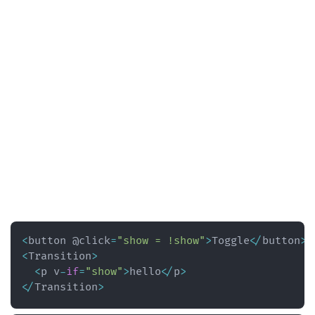
<
button @click
=
"show = !show"
>
Toggle
<
/
button
>
<
Transition
>
<
p v
-
if
=
"show"
>
hello
<
/
p
>
<
/
Transition
>