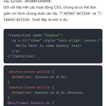
sau sự kiện
animationend
.
Đối với hầu hết các hoạt động CSS, chúng ta có thể đơn
giản chỉ định chúng dưới các lớp
*-enter-active
và
*-
leave-active
. Dưới đây là một ví dụ:
<
Transition name
=
"bounce"
>
<
p v
-
if
=
"show"
 style
=
"text-align: center;"
>
    Hello here is some bouncy text
!
<
/
p
>
<
/
Transition
>
.bounce-enter-active
{
animation
:
 bounce-in 0.5s
;
}
.bounce-leave-active
{
animation
:
 bounce-in 0.5s reverse
;
}
@keyframes
 bounce-in
{