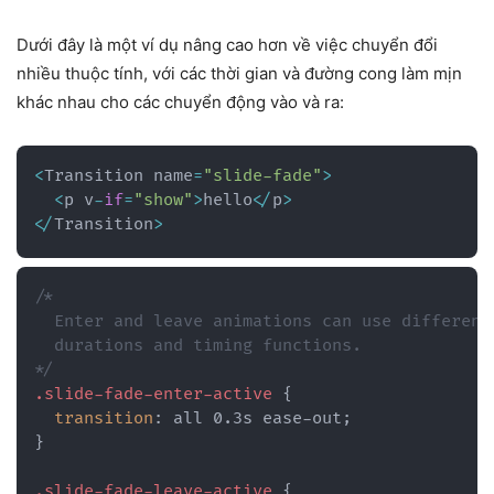
Dưới đây là một ví dụ nâng cao hơn về việc chuyển đổi
nhiều thuộc tính, với các thời gian và đường cong làm mịn
khác nhau cho các chuyển động vào và ra:
<
Transition name
=
"slide-fade"
>
<
p v
-
if
=
"show"
>
hello
<
/
p
>
<
/
Transition
>
/*

  Enter and leave animations can use different

  durations and timing functions.

*/
.slide-fade-enter-active
{
transition
:
 all 0.3s ease-out
;
}
.slide-fade-leave-active
{