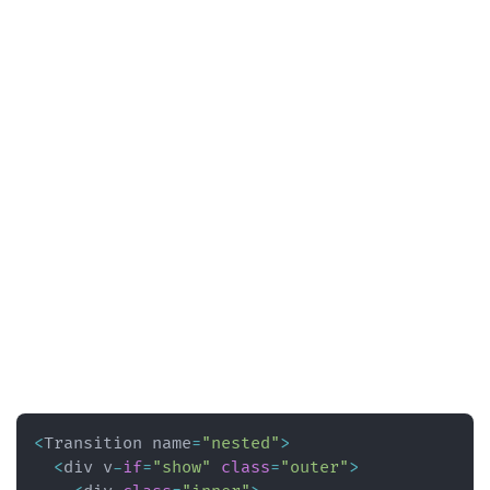
<
Transition name
=
"nested"
>
<
div v
-
if
=
"show"
class
=
"outer"
>