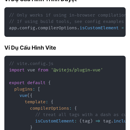
// Only works if using in-browser compilation.
// If using build tools, see config examples b
app
.
config
.
compilerOptions
.
isCustomElement
=
(
Ví Dụ Cấu Hình Vite
// vite.config.js
import
 vue 
from
'@vitejs/plugin-vue'
export
default
{
plugins
:
[
vue
(
{
template
:
{
compilerOptions
:
{
// treat all tags with a dash as cus
isCustomElement
:
(
tag
)
=>
 tag
.
includ
}