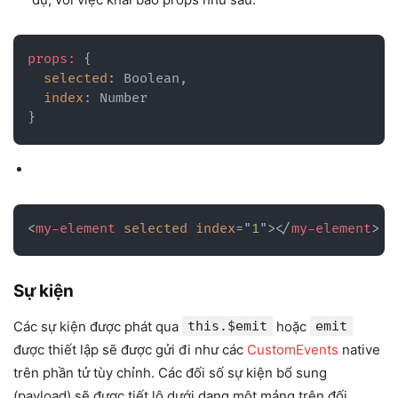
props:
{
selected
:
 Boolean
,
index
:
}
<
my-element
selected
index
=
"
1
"
>
</
my-element
>
Sự kiện
Các sự kiện được phát qua
this.$emit
hoặc
emit
được thiết lập sẽ được gửi đi như các
CustomEvents
native
trên phần tử tùy chỉnh. Các đối số sự kiện bổ sung
(payload) sẽ được tiết lộ dưới dạng một mảng trên đối