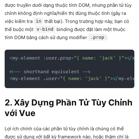
được truyền dưới dạng thuộc tính DOM, nhưng phần tử tùy
chỉnh không định nghĩa/hiển thị đúng thuộc tính (gây ra
việc kiểm tra
in
thất bại). Trong trường hợp này, bạn có
thể buộc một
v-bind
binding được đặt làm một thuộc
tính DOM bằng cách sử dụng modifier
.prop
:
<
my
-
element 
:
user
.
prop
=
"{ name: 'jack' }"
>
<
/
my
<
!
--
 shorthand equivalent 
--
>
<
my
-
element 
.
user
=
"{ name: 'jack' }"
>
<
/
my
-
elem
2. Xây Dựng Phần Tử Tùy Chỉnh
với Vue
Lợi ích chính của các phần tử tùy chỉnh là chúng có thể
được sử dụng với bất kỳ framework nào, hoặc thậm chí là