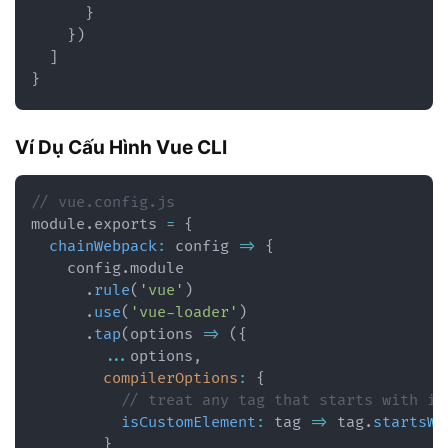
}
}
)
]
}
Ví Dụ Cấu Hình Vue CLI
// vue.config.js
module
.
exports 
=
{
chainWebpack
:
config
=>
{
    config
.
module

.
rule
(
'vue'
)
.
use
(
'vue-loader'
)
.
tap
(
options
=>
(
{
...
options
,
compilerOptions
:
{
// treat any tag that starts with io
isCustomElement
:
tag
=>
 tag
.
startsWi
}