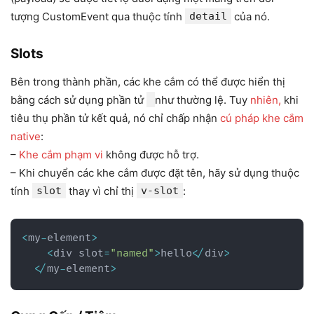
tượng CustomEvent qua thuộc tính
detail
của nó.
Slots
Bên trong thành phần, các khe cắm có thể được hiển thị
bằng cách sử dụng phần tử
như thường lệ. Tuy
nhiên,
khi
tiêu thụ phần tử kết quả, nó chỉ chấp nhận
cú pháp khe cắm
native
:
–
Khe cắm phạm vi
không được hỗ trợ.
– Khi chuyển các khe cắm được đặt tên, hãy sử dụng thuộc
tính
slot
thay vì chỉ thị
v-slot
:
<
my
-
element
>
<
div slot
=
"named"
>
hello
<
/
div
>
<
/
my
-
element
>