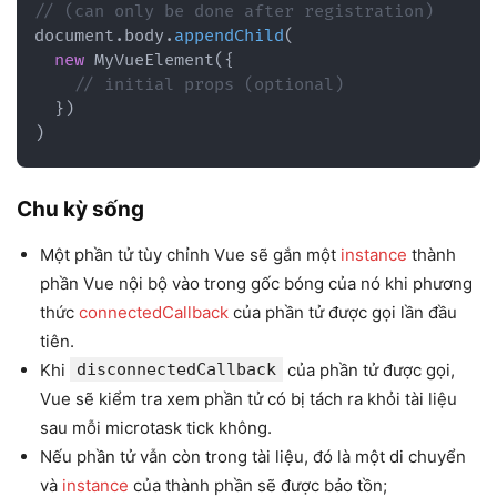
// (can only be done after registration)
document
.
body
.
appendChild
(
new
MyVueElement
(
{
// initial props (optional)
}
)
)
Chu kỳ sống
Một phần tử tùy chỉnh Vue sẽ gắn một
instance
thành
phần Vue nội bộ vào trong gốc bóng của nó khi phương
thức
connectedCallback
của phần tử được gọi lần đầu
tiên.
Khi
disconnectedCallback
của phần tử được gọi,
Vue sẽ kiểm tra xem phần tử có bị tách ra khỏi tài liệu
sau mỗi microtask tick không.
Nếu phần tử vẫn còn trong tài liệu, đó là một di chuyển
và
instance
của thành phần sẽ được bảo tồn;