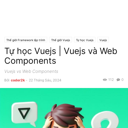
Thế giới Framework lập trình
Thế giới Vuejs
Tự học Vuejs
Vuejs
Tự học Vuejs | Vuejs và Web
Components
Vuejs vs Web Components
112
0
Bởi
coder2k
-
22 Tháng Sáu, 2024