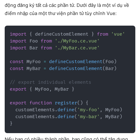
động đăng ký tất cả các phần tử. Dưới đây là một ví dụ về
điểm nhập của một thư viện phần tử tùy chỉnh Vue:
import
{
 defineCustomElement 
}
from
'vue'
import
 Foo 
from
'./MyFoo.ce.vue'
import
 Bar 
from
'./MyBar.ce.vue'
const
 MyFoo 
=
defineCustomElement
(
Foo
)
const
 MyBar 
=
defineCustomElement
(
Bar
)
// export individual elements
export
{
 MyFoo
,
 MyBar 
}
export
function
register
(
)
{
  customElements
.
define
(
'my-foo'
,
 MyFoo
)
  customElements
.
define
(
'my-bar'
,
 MyBar
)
}
Nếu bạn có nhiều thành phần, bạn cũng có thể tận dụng