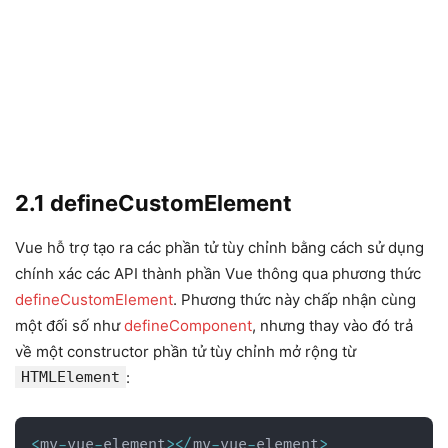
2.1 defineCustomElement
Vue hỗ trợ tạo ra các phần tử tùy chỉnh bằng cách sử dụng
chính xác các API thành phần Vue thông qua phương thức
defineCustomElement
. Phương thức này chấp nhận cùng
một đối số như
defineComponent
, nhưng thay vào đó trả
về một constructor phần tử tùy chỉnh mở rộng từ
HTMLElement
:
<
my
-
vue
-
element
>
<
/
my
-
vue
-
element
>