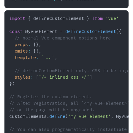
import
{
 defineCustomElement 
}
from
'vue'
const
 MyVueElement 
=
defineCustomElement
(
{
// normal Vue component options here
props
:
{
}
,
emits
:
{
}
,
template
:
`
...
`
,
// defineCustomElement only: CSS to be injec
styles
:
[
`
/* inlined css */
`
]
}
)
// Register the custom element.
// After registration, all `<my-vue-element>` 
// on the page will be upgraded.
customElements
.
define
(
'my-vue-element'
,
 MyVueE
// You can also programmatically instantiate t