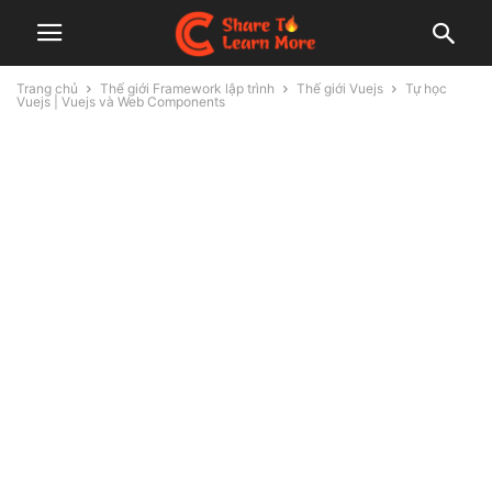
Trang chủ
Thế giới Framework lập trình
Thế giới Vuejs
Tự học
Vuejs | Vuejs và Web Components