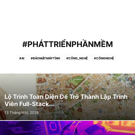
#PHÁTTRIỂNPHẦNMỀM
#AI
#BẢOMẬTMÁYTÍNH
#CÔNG_NGHỆ
#CÔNGNGHỆ
#KHỦNGHOẢNG
#LẬP_TRÌNH
#LẬPTRÌNH
#LẬPTRÌNHVIÊN
#NGHỀNGHIỆP
#PHẦN_MỀM
#PHẦNMỀM
#PHÁTTRIỂNPHẦNMỀM
ACLU
AGILE
AI (AI)
AI COPILOT
ÂM NHẠC
ÂM THANH
AMAZON
AN TOÀN
ANGULARJS
ANNOUNCEMENTS
API
Lộ Trình Toàn Diện Để Trở Thành Lập Trình
APP STORE
APPLE WATCH
ARTICLES
AUTOSCALING
Viên Full-Stack...
AWS MULTI-AGENT ORCHESTRATOR
BÀI HÁT (SONGS)
BẠO LỰC
13 Tháng Một, 2026
BẢO VỆ
BỆNH NHÂN (PATIENTS)
BEST BUY
BÍ MẬT
BLUESKY
BLUETOOTH
BỘ ĐIỀU KHIỂN
BỎ LỠ
BỘ NHỚ
BỨC TRANH
CÁCH
CÁCH (METHOD)
CẤM
CẬP NHẬT