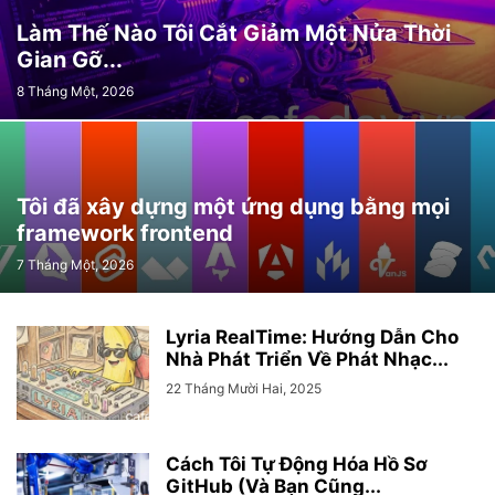
CFPB (REGULATORY AGENCY)
CHAOS
CHATGPT
CHẠY
Làm Thế Nào Tôi Cắt Giảm Một Nửa Thời
CHIẾN LƯỢC (STRATEGY)
CHÍNH SÁCH
CHƠI GAME
CHROME
Gian Gỡ...
CHROME EXTENSION
CHỦ ĐỀ
CHƯA ĐƯỢC PHÂN LOẠI
CHUỖI
8 Tháng Một, 2026
CHƯƠNG TRÌNH (PROGRAM)
CHUYỂN ĐỔI
CHUYÊN GIA
CHUYỂN_ĐỔI
CI/CD
CLEAN
CLOUD
CƠ SỞ DỮ LIỆU
CƠ SỞ DỮ LIỆU (DATABASE)
CODING
CÔNG CỤ
CÔNG NGHỆ
CÔNG NGHỆ (TECHNOLOGY)
CONTAINER
CONTAINERS
CUỘC BÁN HÀNG
CUỐI NĂM
Tôi đã xây dựng một ứng dụng bằng mọi
ĐA NGƯỜI CHƠI
ĐÁM MÂY
ĐÁNH CẮP
ĐÁNH GIÁ
ĐẢO ĐỘNG
framework frontend
ĐẠO ĐỨC
DATA STRUCTURES VS ALGORITHMS - CẤU TRÚC DỮ LIỆU
7 Tháng Một, 2026
DATA VISUALIZATION
DATAVIZ
DECRYPT
DEEPFAKES
DEFINEMODEL
ĐÈN (LIGHTS)
ĐEO
DESIGN PATTERNS
DEVSECOPS
ĐỊA ĐIỂM
DỊCH VỤ (SERVICES)
ĐIỆN THOẠI
Lyria RealTime: Hướng Dẫn Cho
ĐIỆN THOẠI (PHONE)
ĐỊNH DẠNG
DJANGO
ĐỒ ĐIỆN TỬ
Nhà Phát Triển Về Phát Nhạc...
DOANH NGHIỆP
DOANH NGHIỆP (ENTERPRISE)
ĐỌC SÁCH
22 Tháng Mười Hai, 2025
ĐỐI TƯỢNG (OBJECTS)
Cách Tôi Tự Động Hóa Hồ Sơ
GitHub (Và Bạn Cũng...