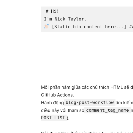
# Hi!

 [Static bio content here...] 
#
Mỗi phần nằm giữa các chú thích HTML sẽ đ
GitHub Actions.
Hành động
blog-post-workflow
tìm kiếm
điều này với tham số
comment_tag_name
n
POST-LIST
).