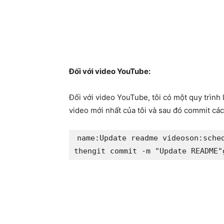
Đối với video YouTube:
Đối với video YouTube, tôi có một quy trình
video mới nhất của tôi và sau đó commit các
name
:
Update readme videos
on
:
sche
then
git commit -m "Update README"