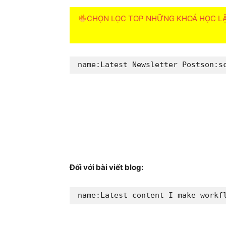
CHỌN LỌC TOP NHỮNG KHOÁ HỌC LẬP
name
:
Latest Newsletter Posts
on
:
s
Đối với bài viết blog:
name
:
Latest content I make workf