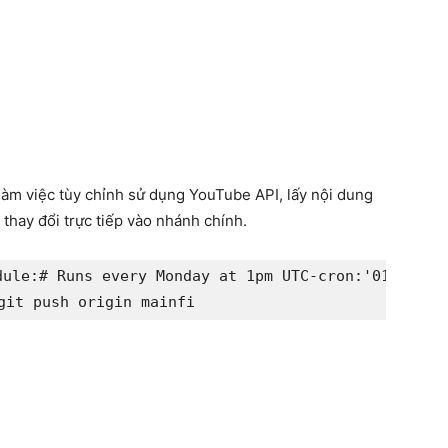
 làm việc tùy chỉnh sử dụng YouTube API, lấy nội dung
 thay đổi trực tiếp vào nhánh chính.
dule
:
# Runs every Monday at 1pm UTC
-
cron
:
'
0
13
*
*
1'
w
git push origin main
fi