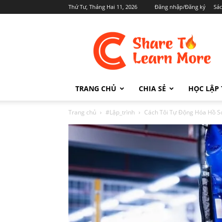
Thứ Tư, Tháng Hai 11, 2026
Đăng nhập/Đăng ký
Sá
Cafedev.vn
TRANG CHỦ
CHIA SẺ
HỌC LẬP 
Trang chủ
#Lập_trình
Cách Tôi Tự Động Hóa Hồ Sơ