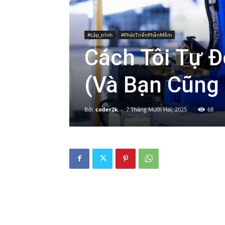
#Lập_trình
#PhátTriểnPhầnMềm
Cách Tôi Tự 
(Và Bạn Cũng
Bởi
coder2k
-
7 Tháng Mười Hai, 2025
68