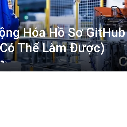
Động Hóa Hồ Sơ GitHub
 Có Thể Làm Được)
0