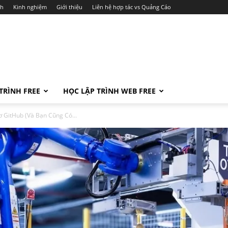
ch
Kinh nghiệm
Giới thiệu
Liên hệ hợp tác vs Quảng Cáo
TRÌNH FREE
HỌC LẬP TRÌNH WEB FREE
 GitHub (Và Bạn Cũng Có...