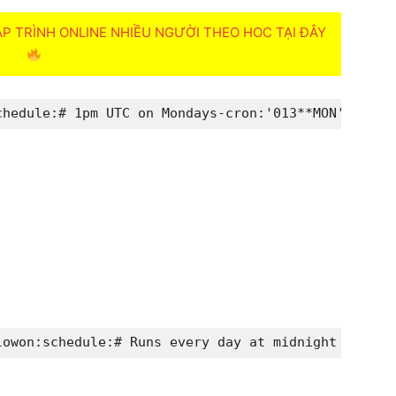
 TRÌNH ONLINE NHIỀU NGƯỜI THEO HOC TẠI ĐÂY
chedule
:
# 1pm UTC on Mondays
-
cron
:
'
0
13
*
*
MON'
workfl
low
on
:
schedule
:
# Runs every day at midnight UTC
-
cr