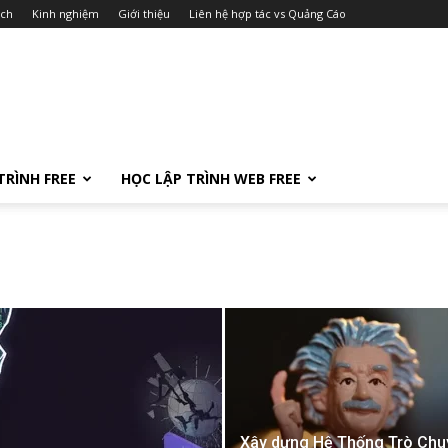
ách
Kinh nghiệm
Giới thiệu
Liên hệ hợp tác vs Quảng Cáo
TRÌNH FREE
HỌC LẬP TRÌNH WEB FREE
Xây dựng Hệ Thống Trò Chu