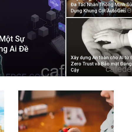
Đa Tác Nhân Thông Minh S
Dụng Khung Cốt AutoGen
 Một Sự
ng Ai Đề
Xây dựng An toàn cho AI từ 
Zero Trust và Bảo mật Đáng
Cậy