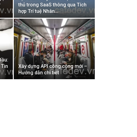
ử
thủ trong SaaS thông qua Tích
hợp Trí tuệ Nhân...
Đầu:
 Tin
Xây dựng API công cộng mới –
Hướng dẫn chi tiết