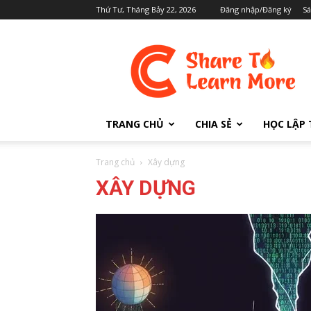
Thứ Tư, Tháng Bảy 22, 2026
Đăng nhập/Đăng ký
S
Cafedev.vn
TRANG CHỦ
CHIA SẺ
HỌC LẬP 
Trang chủ
Xây dựng
XÂY DỰNG