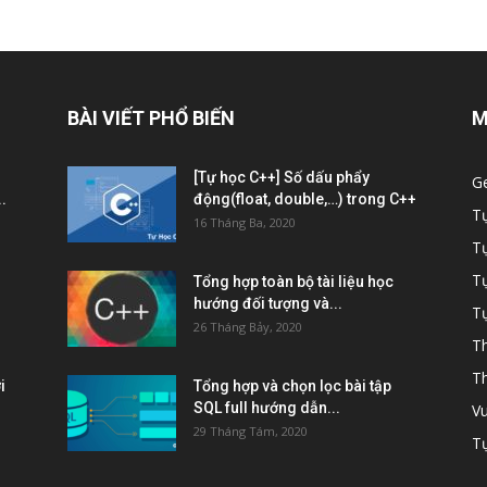
BÀI VIẾT PHỔ BIẾN
M
[Tự học C++] Số dấu phẩy
G
.
động(float, double,…) trong C++
T
16 Tháng Ba, 2020
T
Tự
Tổng hợp toàn bộ tài liệu học
hướng đối tượng và...
Tự
26 Tháng Bảy, 2020
Th
Th
i
Tổng hợp và chọn lọc bài tập
SQL full hướng dẫn...
Vu
29 Tháng Tám, 2020
Tự