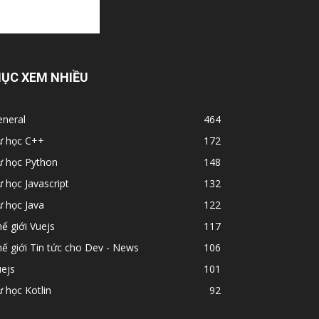
ỤC XEM NHIỀU
eneral
464
ự học C++
172
ự học Python
148
 học Javascript
132
 học Java
122
ế giới Vuejs
117
ế giới Tin tức cho Dev - News
106
ejs
101
 học Kotlin
92