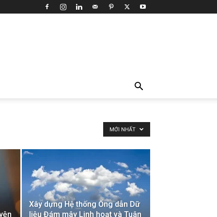
MỚI NHẤT
Xây dựng Hệ thống Ống dẫn Dữ
yện
liệu Đám mây Linh hoạt và Tuân