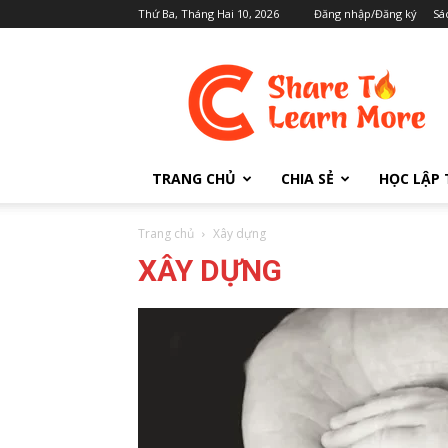
Thứ Ba, Tháng Hai 10, 2026
Đăng nhập/Đăng ký
Sá
Cafedev.vn
TRANG CHỦ
CHIA SẺ
HỌC LẬP 
Trang chủ
Xây dựng
XÂY DỰNG