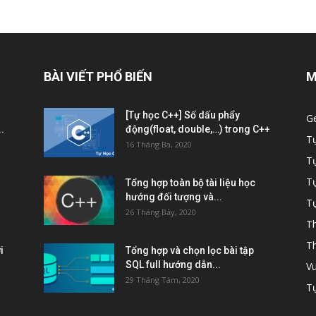
BÀI VIẾT PHỔ BIẾN
M
[Tự học C++] Số dấu phẩy
G
.
động(float, double,…) trong C++
T
16 Tháng Ba, 2020
T
Tự
Tổng hợp toàn bộ tài liệu học
hướng đối tượng và...
Tự
26 Tháng Bảy, 2020
Th
Th
i
Tổng hợp và chọn lọc bài tập
SQL full hướng dẫn...
Vu
29 Tháng Tám, 2020
Tự