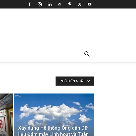
PHỔ BIẾN NHẤT
Xây dựng Hệ thống Ống dẫn Dữ
liệu Đám mây Linh hoạt và Tuân