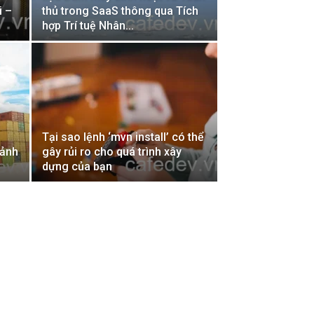
i –
thủ trong SaaS thông qua Tích
hợp Trí tuệ Nhân...
:
Tại sao lệnh ‘mvn install’ có thể
 ảnh
gây rủi ro cho quá trình xây
dựng của bạn