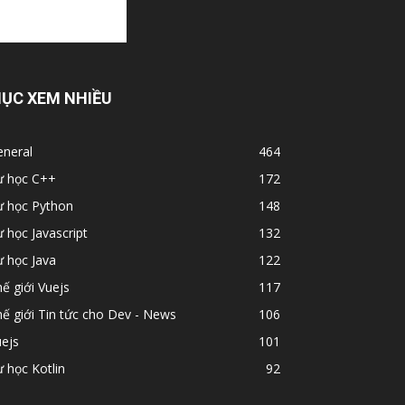
ỤC XEM NHIỀU
eneral
464
ự học C++
172
ự học Python
148
 học Javascript
132
 học Java
122
ế giới Vuejs
117
ế giới Tin tức cho Dev - News
106
ejs
101
 học Kotlin
92