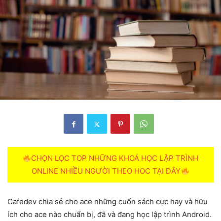
CHỌN LỌC TOP NHỮNG KHOÁ HỌC LẬP TRÌNH
ONLINE NHIỀU NGƯỜI THEO HOC TẠI ĐÂY
Cafedev chia sẻ cho ace những cuốn sách cực hay và hữu
ích cho ace nào chuẩn bị, đã và đang học lập trình Android.