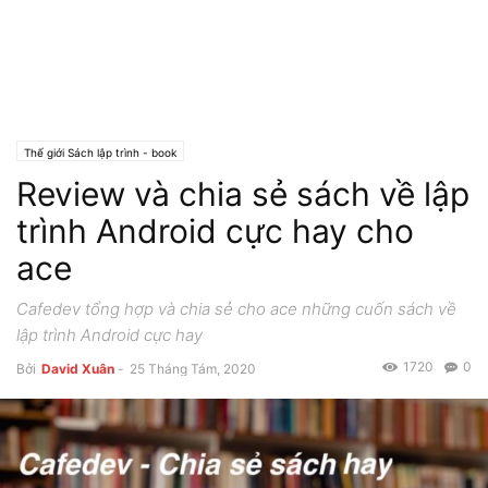
Thế giới Sách lập trình - book
Review và chia sẻ sách về lập
trình Android cực hay cho
ace
Cafedev tổng hợp và chia sẻ cho ace những cuốn sách về
lập trình Android cực hay
1720
0
Bởi
David Xuân
-
25 Tháng Tám, 2020