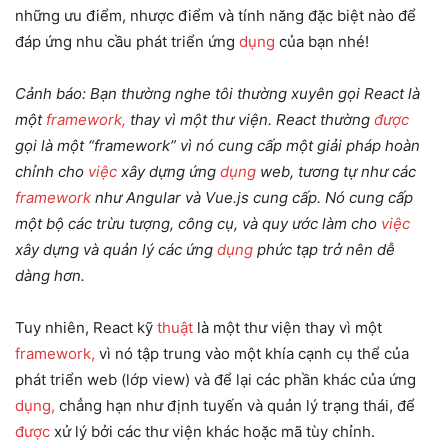
những ưu điểm, nhược điểm và tính năng đặc biệt nào để
đáp ứng nhu cầu phát triển ứng
dụng
của bạn nhé!
Cảnh báo: Bạn thường nghe tôi thường xuyên gọi React là
một
framework,
thay vì một thư viện. React thường
được
gọi là một “framework” vì nó cung cấp một giải pháp hoàn
chỉnh cho
việc
xây dựng ứng
dụng
web, tương tự như các
framework
như Angular và Vue.js cung cấp. Nó cung cấp
một bộ các trừu tượng, công cụ, và quy ước làm cho
việc
xây dựng và quản lý các ứng
dụng
phức tạp trở nên dễ
dàng hơn.
Tuy nhiên, React kỹ
thuật
là một thư viện thay vì một
framework,
vì nó tập trung vào một khía cạnh cụ thể của
phát triển web (lớp view) và để lại các phần khác của ứng
dụng,
chẳng hạn như định tuyến và quản lý trạng thái, để
được
xử lý bởi các thư viện khác hoặc mã tùy chỉnh.