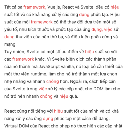
Tất cả ba
framework,
Vue.js, React và Svelte, đều có
hiệu
suất tốt và có khả năng xử lý các ứng
dụng
phức tạp. Hiệu
suất của mỗi
framework
có thể thay đổi dựa trên một số
yếu tố, như kích thước và phức tạp của ứng
dụng,
việc
sử
dụng
thư viện của bên thứ ba, và điều kiện phần cứng và
mạng.
Tuy nhiên, Svelte có một số ưu điểm về
hiệu
suất so với
các
framework
khác. Vì Svelte biên dịch các thành phần
của nó thành mã JavaScript vanilla, nó loại bỏ cần thiết của
một thư viện runtime, làm cho nó trở thành một lựa chọn
nhẹ nhàng và nhanh
chóng
hơn. Ngoài ra, cách tiếp cận
của Svelte trong
việc
xử lý các cập nhật cho DOM làm cho
nó trở nên nhanh
chóng
và
hiệu
quả.
React cũng nổi tiếng với
hiệu
suất tốt của mình và có khả
năng xử lý các ứng
dụng
phức tạp một cách dễ dàng.
Virtual DOM của React cho phép nó thực hiện các cập nhật