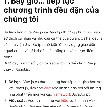
1. Bây giờ… tiếp tục
chương trình đều đặn của
chúng tôi
Sự lựa chọn giữa Vue.js và React.js thường phụ thuộc vào
sở thích cá nhân và nhu cầu cụ thể của dự án. Cả hai đều là
các thư viện JavaScript phổ biến để xây dựng giao diện
người dùng, và cả hai đều có những ưu và nhược điểm
riêng.
Dưới đây là một số lý do tại sao ai đó có thể chọn Vue.js
thay vì React.js:
Dễ học
: Vue.js có đường cong học tập đơn giản hơn so
với React.js, làm cho
việc
học nhanh hơn đối với những
nhà phát triển mới với các
framework
JavaScript.
Hiệu suất
: Vue.js nổi tiếng với
hiệu
suất nhanh và kích
thước nhỏ, điều này làm cho nó phù hợp để xây dựng