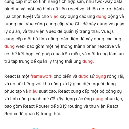
cung cấp một số tính năng tích hợp sẵn, như two-way data
binding và một mô hình dữ liệu reactive, khiến nó trở thành
lựa chọn tuyệt vời cho
việc
xây dựng các ứng
dụng
động và
tương tác. Vue cũng cung cấp Vue CLI để xây dựng và quản
lý dự án, và thư viện Vuex để quản lý trạng thái. Vue.js
cung cấp một bộ tính năng toàn diện để xây dựng các ứng
dụng
web, bao gồm một hệ thống thành phần reactive và
có thể kết hợp, cú pháp dựa trên mẫu, và một trung tâm lưu
trữ tập trung để quản lý trạng thái ứng
dụng.
React là một
framework
phổ biến và
được
sử
dụng
rộng rãi,
và nó nổi tiếng với khả năng xử lý giao diện người dùng
phức tạp và
hiệu
suất cao. React cung cấp một bộ công cụ
và tính năng mạnh mẽ để xây dựng các ứng
dụng
phức tạp,
bao gồm React Router để xử lý routing và thư viện React
Redux để quản lý trạng thái.