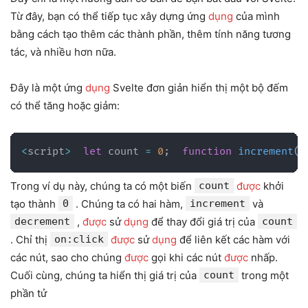
Từ đây, bạn có thể tiếp tục xây dựng ứng
dụng
của mình
bằng cách tạo thêm các thành phần, thêm tính năng tương
tác, và nhiều hơn nữa.
Đây là một ứng
dụng
Svelte đơn giản hiển thị một bộ đếm
có thể tăng hoặc giảm:
<
script
>
let
 count 
=
0
;
function
increment
(
)
Trong ví dụ này, chúng ta có một biến
count
được
khởi
tạo thành
0
. Chúng ta có hai hàm,
increment
và
decrement
,
được
sử
dụng
để thay đổi giá trị của
count
. Chỉ thị
on:click
được
sử
dụng
để liên kết các hàm với
các nút, sao cho chúng
được
gọi khi các nút
được
nhấp.
Cuối cùng, chúng ta hiển thị giá trị của
count
trong một
phần tử