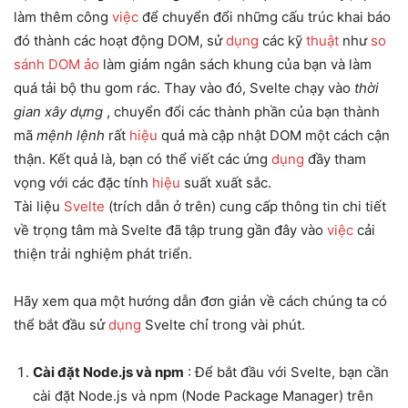
làm thêm công
việc
để chuyển đổi những cấu trúc khai báo
đó thành các hoạt động DOM, sử
dụng
các kỹ
thuật
như
so
sánh DOM ảo
làm giảm ngân sách khung của bạn và làm
quá tải bộ thu gom rác. Thay vào đó, Svelte chạy vào
thời
gian xây dựng
, chuyển đổi các thành phần của bạn thành
mã
mệnh lệnh
rất
hiệu
quả mà cập nhật DOM một cách cận
thận. Kết quả là, bạn có thể viết các ứng
dụng
đầy tham
vọng với các đặc tính
hiệu
suất xuất sắc.
Tài liệu
Svelte
(trích dẫn ở trên) cung cấp thông tin chi tiết
về trọng tâm mà Svelte đã tập trung gần đây vào
việc
cải
thiện trải nghiệm phát triển.
Hãy xem qua một hướng dẫn đơn giản về cách chúng ta có
thể bắt đầu sử
dụng
Svelte chỉ trong vài phút.
Cài đặt Node.js và npm
: Để bắt đầu với Svelte, bạn cần
cài đặt Node.js và npm (Node Package Manager) trên