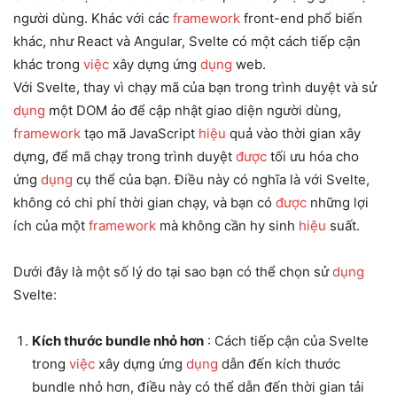
người dùng. Khác với các
framework
front-end phổ biến
khác, như React và Angular, Svelte có một cách tiếp cận
khác trong
việc
xây dựng ứng
dụng
web.
Với Svelte, thay vì chạy mã của bạn trong trình duyệt và sử
dụng
một DOM ảo để cập nhật giao diện người dùng,
framework
tạo mã JavaScript
hiệu
quả vào thời gian xây
dựng, để mã chạy trong trình duyệt
được
tối ưu hóa cho
ứng
dụng
cụ thể của bạn. Điều này có nghĩa là với Svelte,
không có chi phí thời gian chạy, và bạn có
được
những lợi
ích của một
framework
mà không cần hy sinh
hiệu
suất.
Dưới đây là một số lý do tại sao bạn có thể chọn sử
dụng
Svelte:
Kích thước bundle nhỏ hơn
: Cách tiếp cận của Svelte
trong
việc
xây dựng ứng
dụng
dẫn đến kích thước
bundle nhỏ hơn, điều này có thể dẫn đến thời gian tải