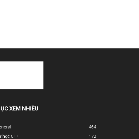
ỤC XEM NHIỀU
eneral
464
ự học C++
172