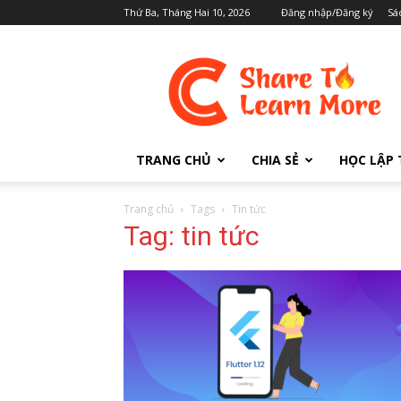
Thứ Ba, Tháng Hai 10, 2026
Đăng nhập/Đăng ký
Sá
Cafedev.vn
TRANG CHỦ
CHIA SẺ
HỌC LẬP 
Trang chủ
Tags
Tin tức
Tag: tin tức