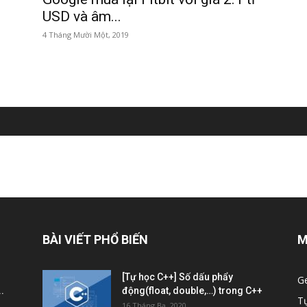
USD và âm...
4 Tháng Mười Một, 2019
BÀI VIẾT PHỔ BIẾN
M
[Tự học C++] Số dấu phẩy
G
.
động(float, double,…) trong C++
T
16 Tháng Ba, 2020