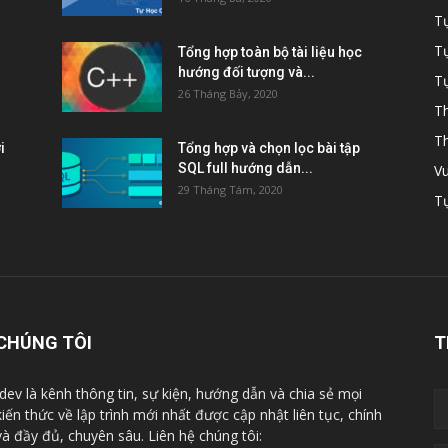
T
Tự
Tổng hợp toàn bộ tài liệu học
hướng đối tượng và...
Tự
26 Tháng Bảy, 2020
Th
Th
i
Tổng hợp và chọn lọc bài tập
SQL full hướng dẫn...
Vu
29 Tháng Tám, 2020
Tự
CHÚNG TÔI
T
dev là kênh thông tin, sự kiện, hướng dẫn và chia sẻ mọi
kiến thức về lập trình mới nhất được cập nhật liên tục, chính
và đầy đủ, chuyên sâu. Liên hệ chúng tôi: