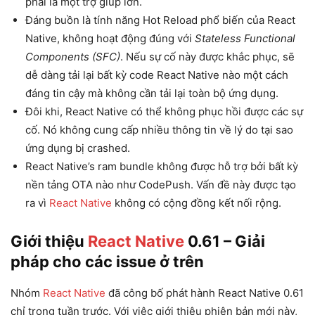
phải là một trợ giúp lớn.
Đáng buồn là tính năng Hot Reload phổ biến của React
Native, không hoạt động đúng với
Stateless Functional
Components (SFC)
. Nếu sự cố này được khắc phục, sẽ
dễ dàng tải lại bất kỳ code React Native nào một cách
đáng tin cậy mà không cần tải lại toàn bộ ứng dụng.
Đôi khi, React Native có thể không phục hồi được các sự
cố. Nó không cung cấp nhiều thông tin về lý do tại sao
ứng dụng bị crashed.
React Native’s ram bundle không được hỗ trợ bởi bất kỳ
nền tảng OTA nào như CodePush. Vấn đề này được tạo
ra vì
React Native
không có cộng đồng kết nối rộng.
Giới thiệu
React Native
0.61 – Giải
pháp cho các issue ở trên
Nhóm
React Native
đã công bố phát hành React Native 0.61
chỉ trong tuần trước. Với việc giới thiệu phiên bản mới này,