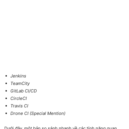
Jenkins
TeamCity
GitLab CI/CD
CircleCI
Travis CI
Drone CI (Special Mention)
Dưới đây, một bản so sánh nhanh về các tính năng quan