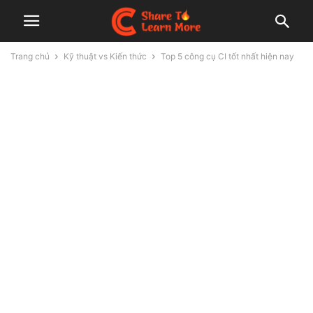
Trang chủ
Kỹ thuật vs Kiến thức
Top 5 công cụ CI tốt nhất hiện nay