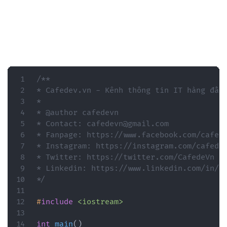
/**

* Cafedev.vn - Kênh thông tin IT hàng đầu 
*

* @author cafedevn

* Contact: cafedevn@gmail.com

* Fanpage: https://www.facebook.com/cafede
* Instagram: https://instagram.com/cafedev
* Twitter: https://twitter.com/CafedeVn

* Linkedin: https://www.linkedin.com/in/ca
*/
#
include
<iostream>
int
main
(
)