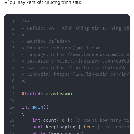
Ví dụ, hãy xem xét chương trình sau:
/**

* Cafedev.vn - Kênh thông tin IT hàng đầu 
*

* @author cafedevn

* Contact: cafedevn@gmail.com

* Fanpage: https://www.facebook.com/cafede
* Instagram: https://instagram.com/cafedev
* Twitter: https://twitter.com/CafedeVn

* Linkedin: https://www.linkedin.com/in/ca
*/
#
include
<iostream>
int
main
(
)
{
int
 count
{
0
}
;
// count how many tim
bool
 keepLooping 
{
true
}
;
// control
while
(
keepLooping
)