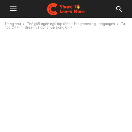
Trang chủ
Thế giới ngôn ngữ lập trình - Programming Languages
Tự
học C++
Break và continue trong C++