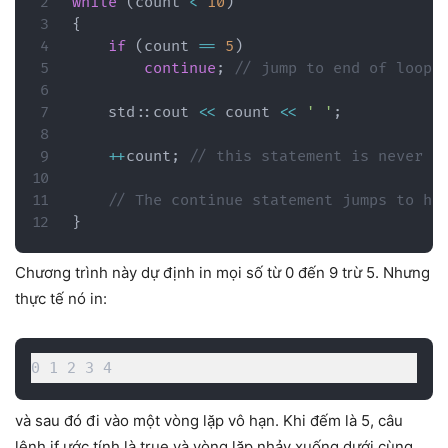
while
(
count 
<
10
)
{
if
(
count 
==
5
)
continue
;
// jump to end of loop 
    std
::
cout 
<<
 count 
<<
' '
;
++
count
;
// this statement is never e
// The continue statement jumps to he
}
Chương trình này dự định in mọi số từ 0 đến 9 trừ 5. Nhưng
thực tế nó in:
0 1 2 3 4
và sau đó đi vào một vòng lặp vô hạn. Khi đếm là 5, câu
lệnh if ước tính là true và vòng lặp nhảy xuống dưới cùng.