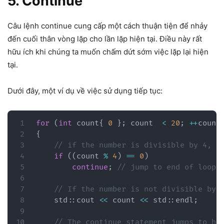
5. Continue
Câu lệnh continue cung cấp một cách thuận tiện để nhảy
đến cuối thân vòng lặp cho lần lặp hiện tại. Điều này rất
hữu ích khi chúng ta muốn chấm dứt sớm việc lặp lại hiện
tại.
Dưới đây, một ví dụ về việc sử dụng tiếp tục:
for
(
int
 count
{
0
}
;
 count  
<
20
;
++
count
{
// if the number is divisible by 4, s
if
(
(
count 
%
4
)
==
0
)
continue
;
// jump to end of loop 
// If the number is not divisible by 
    std
::
cout 
<<
 count 
<<
 std
::
endl
;
// The continue statement jumps to he