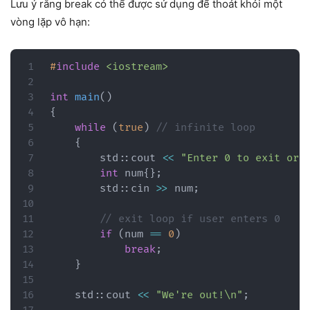
Lưu ý rằng break có thể được sử dụng để thoát khỏi một
vòng lặp vô hạn:
#
include
<iostream>
int
main
(
)
{
while
(
true
)
// infinite loop
{
        std
::
cout 
<<
"Enter 0 to exit or 
int
 num
{
}
;
        std
::
cin 
>>
 num
;
// exit loop if user enters 0
if
(
num 
==
0
)
break
;
}
    std
::
cout 
<<
"We're out!\n"
;