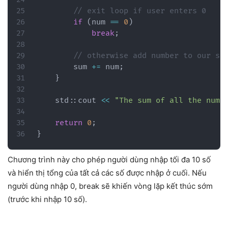
// exit loop if user enters 0
if
(
num 
==
0
)
break
;
// otherwise add number to our su
        sum 
+=
 num
;
}
    std
::
cout 
<<
"The sum of all the numb
return
0
;
}
Chương trình này cho phép người dùng nhập tối đa 10 số
và hiển thị tổng của tất cả các số được nhập ở cuối. Nếu
người dùng nhập 0, break sẽ khiến vòng lặp kết thúc sớm
(trước khi nhập 10 số).