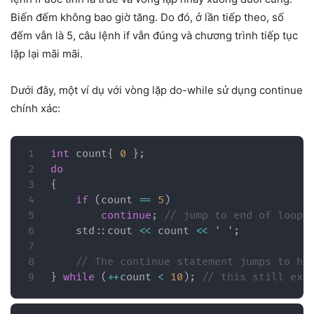
Biến đếm không bao giờ tăng. Do đó, ở lần tiếp theo, số
đếm vẫn là 5, câu lệnh if vẫn đúng và chương trình tiếp tục
lặp lại mãi mãi.
Dưới đây, một ví dụ với vòng lặp do-while sử dụng continue
chính xác:
int
 count
{
0
}
;
do
{
if
(
count 
==
5
)
continue
;
// jump to end of loop 
    std
::
cout 
<<
 count 
<<
' '
;
// The continue statement jumps to he
}
while
(
++
count 
<
10
)
;
// this still exe