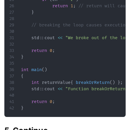
return
1
;
// return will caus
}
// breaking the loop causes execution
    std
::
cout 
<<
"We broke out of the loo
return
0
;
}
int
main
(
)
{
int
 returnValue
{
breakOrReturn
(
)
}
;
    std
::
cout 
<<
"Function breakOrReturn 
return
0
;
}