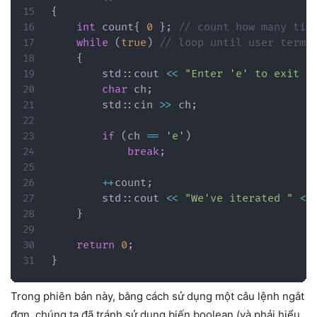
{
int
 count
{
0
}
;
// count how many tim
while
(
true
)
// loop until user termi
{
        std
::
cout 
<<
"Enter 'e' to exit t
char
 ch
;
        std
::
cin 
>>
 ch
;
if
(
ch 
==
'e'
)
break
;
++
count
;
        std
::
cout 
<<
"We've iterated "
<<
}
return
0
;
}
Trong phiên bản này, bằng cách sử dụng một câu lệnh ngắt
đơn, chúng ta đã tránh sử dụng biến boolean (và phải hiểu