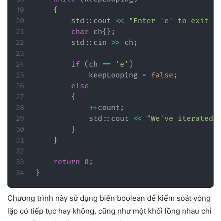
{
        std
::
cout 
<<
"Enter 'e' to exit t
char
 ch
{
}
;
        std
::
cin 
>>
 ch
;
if
(
ch 
==
'e'
)
            keepLooping 
=
false
;
else
{
++
count
;
            std
::
cout 
<<
"We've iterated 
}
}
return
0
;
}
Chương trình này sử dụng biến boolean để kiểm soát vòng
lặp có tiếp tục hay không, cũng như một khối lồng nhau chỉ