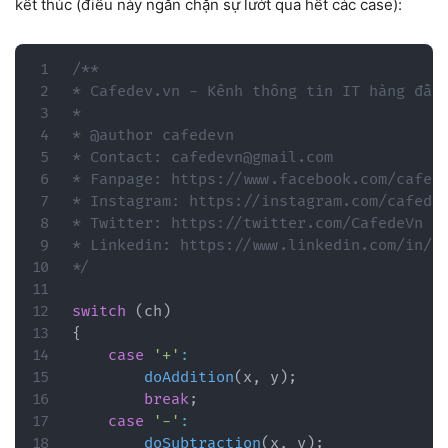
kết thúc (điều này ngăn chặn sự lướt qua hết các case):
/**

* Cafedev.vn - Kênh thông tin IT hàng đầu 
*

* @author cafedevn

* Contact: cafedevn@gmail.com

* Fanpage: https://www.facebook.com/cafede
* Instagram: https://instagram.com/cafedev
* Twitter: https://twitter.com/CafedeVn

* Linkedin: https://www.linkedin.com/in/ca
*/
switch
(
ch
)
{
case
'+'
:
doAddition
(
x
,
 y
)
;
break
;
case
'-'
:
doSubtraction
(
x
,
 y
)
;