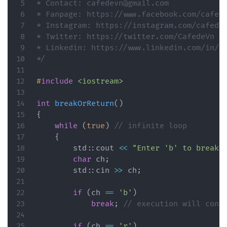
* Contact: cafedevn@gmail.com

* Fanpage: https://www.facebook.com/cafede
* Instagram: https://instagram.com/cafedev
* Twitter: https://twitter.com/CafedeVn

* Linkedin: https://www.linkedin.com/in/ca
*/
#
include
<iostream>
int
breakOrReturn
(
)
{
while
(
true
)
// infinite loop
{
        std
::
cout 
<<
"Enter 'b' to break 
char
 ch
;
        std
::
cin 
>>
 ch
;
if
(
ch 
==
'b'
)
break
;
// execution will cont
if
(
ch 
==
'r'
)