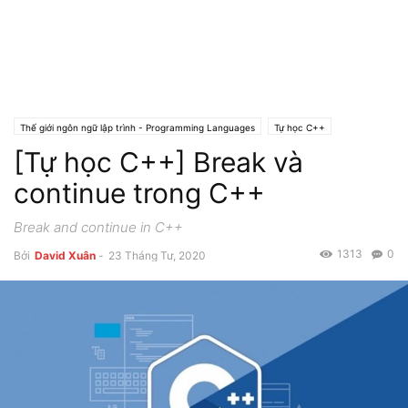
Thế giới ngôn ngữ lập trình - Programming Languages
Tự học C++
[Tự học C++] Break và
continue trong C++
Break and continue in C++
1313
0
Bởi
David Xuân
-
23 Tháng Tư, 2020