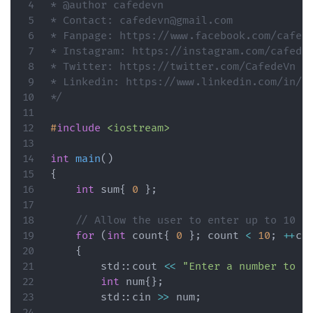
* @author cafedevn

* Contact: cafedevn@gmail.com

* Fanpage: https://www.facebook.com/cafede
* Instagram: https://instagram.com/cafedev
* Twitter: https://twitter.com/CafedeVn

* Linkedin: https://www.linkedin.com/in/ca
*/
#
include
<iostream>
int
main
(
)
{
int
 sum
{
0
}
;
// Allow the user to enter up to 10 n
for
(
int
 count
{
0
}
;
 count 
<
10
;
++
co
{
        std
::
cout 
<<
"Enter a number to a
int
 num
{
}
;
        std
::
cin 
>>
 num
;