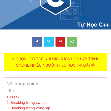
CHỌN LỌC TOP NHỮNG KHOÁ HỌC LẬP TRÌNH
ONLINE NHIỀU NGƯỜI THEO HOC TẠI ĐÂY
Nội dung chính
1. Break
2. Breaking trong switch
3. Breaking trong vòng lặp