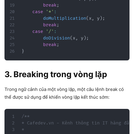
break
;
case
'*'
:
doMultiplication
(
x
,
 y
)
;
break
;
case
'/'
:
doDivision
(
x
,
 y
)
;
break
;
}
3. Breaking trong vòng lặp
Trong ngữ cảnh của một vòng lặp, một câu lệnh break có
thể được sử dụng để khiến vòng lặp kết thúc sớm:
/**

* Cafedev.vn - Kênh thông tin IT hàng đầu 
*
