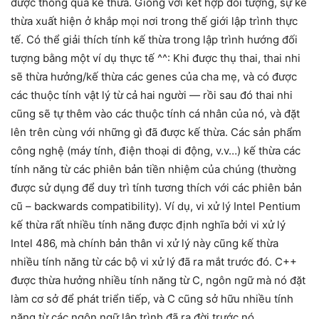
được thông qua kế thừa. Giống với kết hợp đối tượng, sự kế
thừa xuất hiện ở khắp mọi nơi trong thế giới lập trình thực
tế. Có thể giải thích tính kế thừa trong lập trình hướng đối
tượng bằng một ví dụ thực tế ^^: Khi được thụ thai, thai nhi
sẽ thừa hưởng/kế thừa các genes của cha mẹ, và có được
các thuộc tính vật lý từ cả hai người — rồi sau đó thai nhi
cũng sẽ tự thêm vào các thuộc tính cá nhân của nó, và đặt
lên trên cùng với những gì đã được kế thừa. Các sản phẩm
công nghệ (máy tính, điện thoại di động, v.v…) kế thừa các
tính năng từ các phiên bản tiền nhiệm của chúng (thường
được sử dụng để duy trì tính tương thích với các phiên bản
cũ – backwards compatibility). Ví dụ, vi xử lý Intel Pentium
kế thừa rất nhiều tính năng được định nghĩa bởi vi xử lý
Intel 486, mà chính bản thân vi xử lý này cũng kế thừa
nhiều tính năng từ các bộ vi xử lý đã ra mắt trước đó. C++
được thừa hưởng nhiều tính năng từ C, ngôn ngữ mà nó đặt
làm cơ sở để phát triển tiếp, và C cũng sở hữu nhiều tính
năng từ các ngôn ngữ lập trình đã ra đời trước nó.