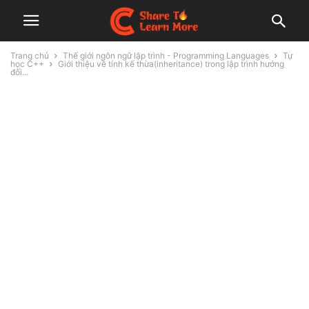
Trang chủ
Thế giới ngôn ngữ lập trình - Programming Languages
Tự
học C++
Giới thiệu về tính kế thừa(inheritance) trong lập trình hướng
đối...