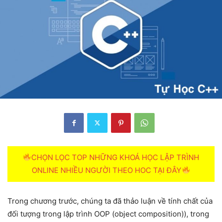
CHỌN LỌC TOP NHỮNG KHOÁ HỌC LẬP TRÌNH
ONLINE NHIỀU NGƯỜI THEO HOC TẠI ĐÂY
Trong chương trước, chúng ta đã thảo luận về tính chất của
đối tượng trong lập trình OOP (object composition)), trong