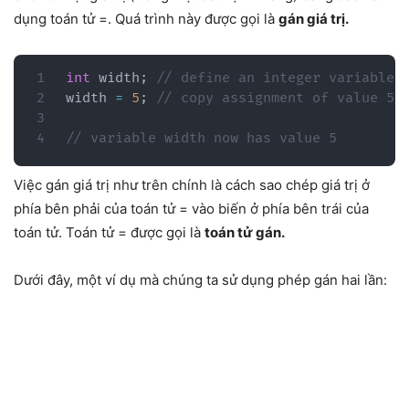
dụng toán tử =. Quá trình này được gọi là
gán giá trị.
int
 width
;
// define an integer variable 
width 
=
5
;
// copy assignment of value 5 
// variable width now has value 5
Việc gán giá trị như trên chính là cách sao chép giá trị ở
phía bên phải của toán tử = vào biến ở phía bên trái của
toán tử. Toán tử = được gọi là
toán tử gán.
Dưới đây, một ví dụ mà chúng ta sử dụng phép gán hai lần: