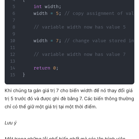
int
 width
;
	width 
=
5
;
// copy assignment of valu
// variable width now has value 5
	width 
=
7
;
// change value stored in 
// variable width now has value 7
return
0
;
}
Khi chúng ta gán giá trị 7 cho biến width để nó thay đổi giá
trị 5 trước đó và được ghi đè bằng 7. Các biến thông thường
chỉ có thể giữ một giá trị tại một thời điểm.
Lưu ý
Một trong những lỗi phổ biến nhất mà các lập trình viên