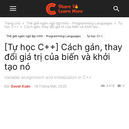
Trang chủ
Thế giới ngôn ngữ lập trình - Programming Languages
Tự
học C++
Cách gán, thay đổi giá trị của biến và khởi tạo...
Thế giới ngôn ngữ lập trình - Programming Languages
Tự học C++
[Tự học C++] Cách gán, thay
đổi giá trị của biến và khởi
tạo nó
Variable assignment and initialization in C++
4416
0
Bởi
David Xuân
-
18 Tháng Một, 2020