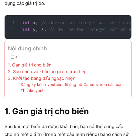
dụng các giá trị đó.
int
 x
;
// define an integer variable name
int
 y
,
 z
;
// define two integer variables
Nội dung chính
1. Gán giá trị cho biến
2. Sao chép và khởi tạo giá trị trực tiếp
3. Khởi tạo bằng dấu ngoặc nhọn
Đăng ký kênh youtube để ủng hộ Cafedev nha các bạn,
Thanks you!
1. Gán giá trị cho biến
Sau khi một biến đã được khái báo, bạn có thể cung cấp
cho nó một giá trị (trong một câu lệnh riêng) bằng cách sử