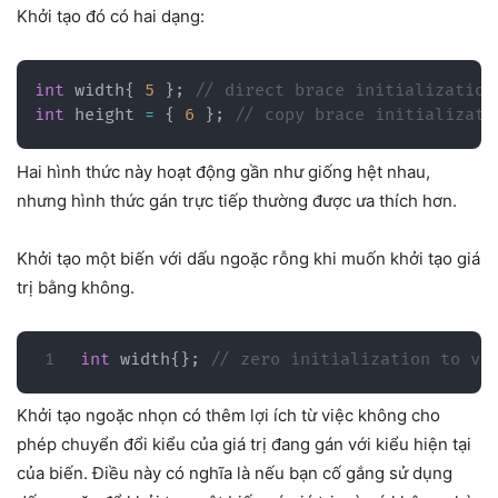
Khởi tạo đó có hai dạng:
int
 width
{
5
}
;
// direct brace initialization
int
 height 
=
{
6
}
;
// copy brace initializati
Hai hình thức này hoạt động gần như giống hệt nhau,
nhưng hình thức gán trực tiếp thường được ưa thích hơn.
Khởi tạo một biến với dấu ngoặc rỗng khi muốn khởi tạo giá
trị bằng không.
int
 width
{
}
;
// zero initialization to va
Khởi tạo ngoặc nhọn có thêm lợi ích từ việc không cho
phép chuyển đổi kiểu của giá trị đang gán với kiểu hiện tại
của biến. Điều này có nghĩa là nếu bạn cố gắng sử dụng