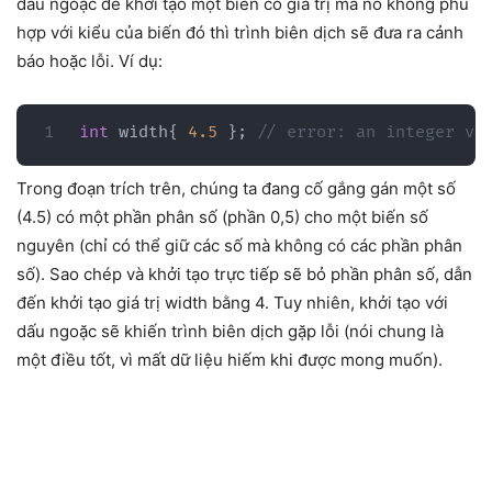
dấu ngoặc để khởi tạo một biến có giá trị mà nó không phù
hợp với kiểu của biến đó thì trình biên dịch sẽ đưa ra cảnh
báo hoặc lỗi. Ví dụ:
int
 width
{
4.5
}
;
// error: an integer va
Trong đoạn trích trên, chúng ta đang cố gắng gán một số
(4.5) có một phần phân số (phần 0,5) cho một biến số
nguyên (chỉ có thể giữ các số mà không có các phần phân
số). Sao chép và khởi tạo trực tiếp sẽ bỏ phần phân số, dẫn
đến khởi tạo giá trị width bằng 4. Tuy nhiên, khởi tạo với
dấu ngoặc sẽ khiến trình biên dịch gặp lỗi (nói chung là
một điều tốt, vì mất dữ liệu hiếm khi được mong muốn).