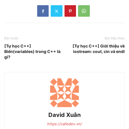
Bài trước
Bài tiếp theo
[Tự học C++]
[Tự học C++] Giới thiệu về
Biến(variables) trong C++ là
iostream: cout, cin và endl
gì?
David Xuân
https://cafedev.vn/