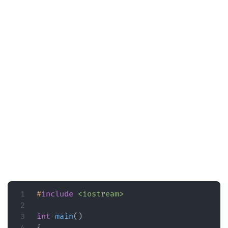
#
include
<iostream>
int
main
(
)
{