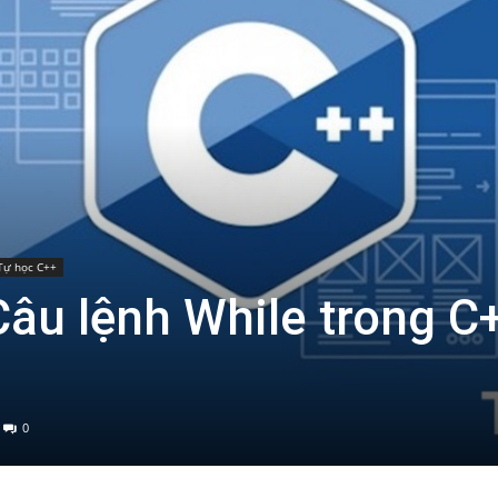
Tự học C++
Câu lệnh While trong C
0