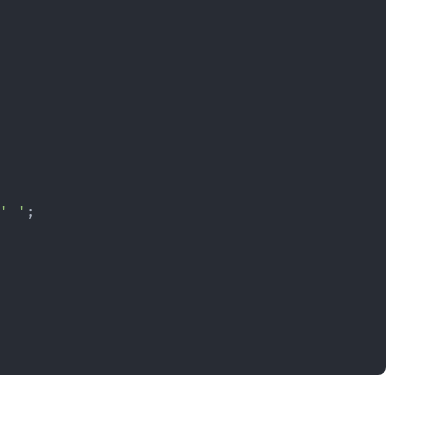
' '
;