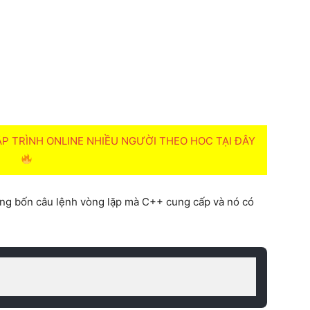
 TRÌNH ONLINE NHIỀU NGƯỜI THEO HOC TẠI ĐÂY
rong bốn câu lệnh vòng lặp mà C++ cung cấp và nó có