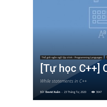
Thế giới ngôn ngữ lập trình - Programming Languages
[Tự học C++] 
While statements in C++
Bởi
David Xuân
-
23 Tháng Tư, 2020
3047