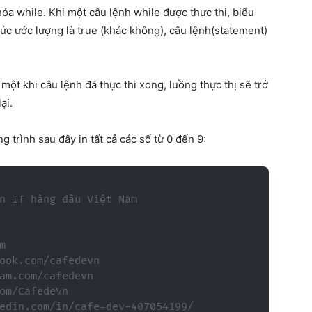
óa while. Khi một câu lệnh while được thực thi, biểu
ức ước lượng là true (khác không), câu lệnh(statement)
một khi câu lệnh đã thực thi xong, luồng thực thị sẽ trở
ại.
trình sau đây in tất cả các số từ 0 đến 9:
n IT hàng đầu Việt Nam



ook.com/cafedevn

am.com/cafedevn

om/CafedeVn

edin.com/in/cafe-dev-407054199/
