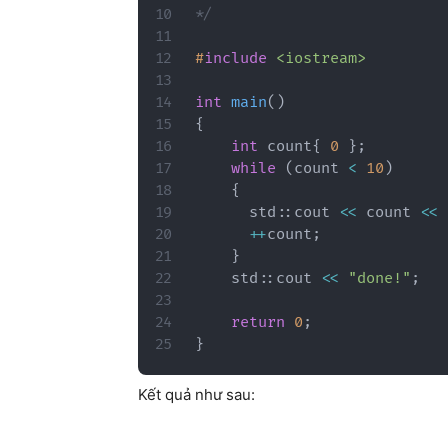
*/
#
include
<iostream>
int
main
(
)
{
int
 count
{
0
}
;
while
(
count 
<
10
)
{
      std
::
cout 
<<
 count 
<<
++
count
;
}
    std
::
cout 
<<
"done!"
;
return
0
;
}
Kết quả như sau: