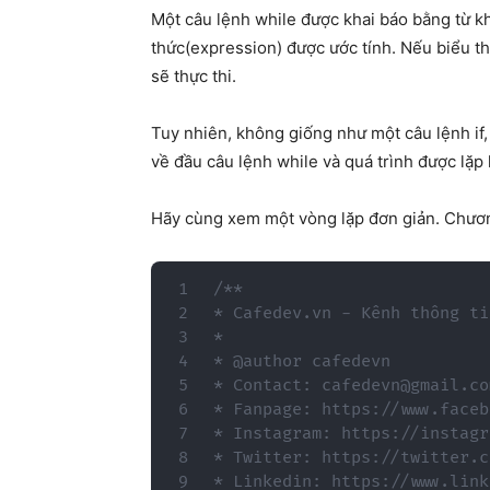
Một câu lệnh while được khai báo bằng từ kh
thức(expression) được ước tính. Nếu biểu th
sẽ thực thi.
Tuy nhiên, không giống như một câu lệnh if, 
về đầu câu lệnh while và quá trình được lặp l
Hãy cùng xem một vòng lặp đơn giản. Chương 
/**

* Cafedev.vn - Kênh thông ti
*

* @author cafedevn

* Contact: cafedevn@gmail.com
* Fanpage: https://www.faceb
* Instagram: https://instagr
* Twitter: https://twitter.c
* Linkedin: https://www.link