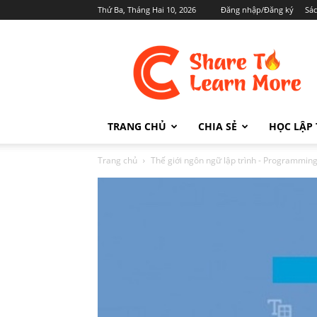
Thứ Ba, Tháng Hai 10, 2026
Đăng nhập/Đăng ký
Sá
Cafedev.vn
TRANG CHỦ
CHIA SẺ
HỌC LẬP 
Trang chủ
Thế giới ngôn ngữ lập trình - Programmi