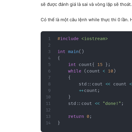
sẽ được đánh giá là sai và vòng lặp sẽ thoát.
Có thể là một câu lệnh while thực thi 0 lần.
#
include
<iostream>
int
main
(
)
{
int
 count
{
15
}
;
while
(
count 
<
10
)
{
        std
::
cout 
<<
 count 
<
++
count
;
}
    std
::
cout 
<<
"done!"
;
return
0
;
}