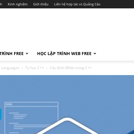
ch
Kinh nghiệm
Giới thiệu
Liên hệ hợp tác vs Quảng Cáo
TRÌNH FREE
HỌC LẬP TRÌNH WEB FREE
ng Languages
Tự học C++
Câu lệnh While trong C++