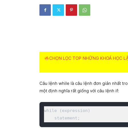
CHỌN LỌC TOP NHỮNG KHOÁ HỌC LẬP
Câu lệnh while là câu lệnh đơn giản nhất t
một định nghĩa rất giống với câu lệnh if:
while (expression)

    statement;