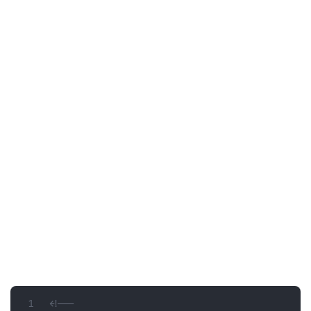
<!--
