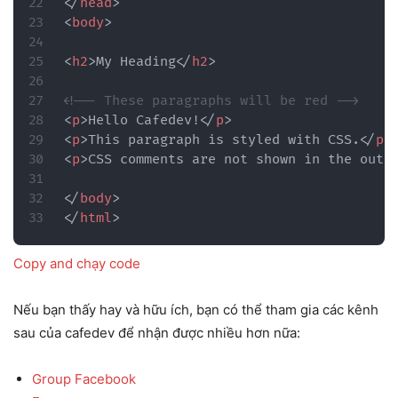
</
head
>
<
body
>
<
h2
>
My Heading
</
h2
>
<!-- These paragraphs will be red -->
<
p
>
Hello Cafedev!
</
p
>
<
p
>
This paragraph is styled with CSS.
</
p
>
<
p
>
CSS comments are not shown in the outp
</
body
>
</
html
>
Copy and chạy code
Nếu bạn thấy hay và hữu ích, bạn có thể tham gia các kênh
sau của cafedev để nhận được nhiều hơn nữa:
Group Facebook