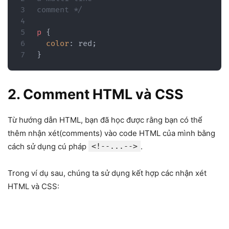
comment */
p
{
color
:
 red
;
}
2. Comment HTML và CSS
Từ hướng dẫn HTML, bạn đã học được rằng bạn có thể
thêm nhận xét(comments) vào code HTML của mình bằng
cách sử dụng cú pháp
<!--...-->
.
Trong ví dụ sau, chúng ta sử dụng kết hợp các nhận xét
HTML và CSS: