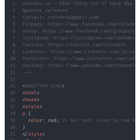
Cafedev.vn - Kênh thông tin IT hàng đầu Vi
@author cafedevn

Contact: cafedevn@gmail.com

Fanpage: https://www.facebook.com/cafedevn
Group: https://www.facebook.com/groups/caf
Instagram: https://instagram.com/cafedevn

Twitter: https://twitter.com/CafedeVn

Linkedin: https://www.linkedin.com/in/cafe
Pinterest: https://www.pinterest.com/cafed
YouTube: https://www.youtube.com/channel/U
-->
<!
DOCTYPE
html
>
<
html
>
<
head
>
<
style
>
p
{
color
:
 red
;
/* Set text color to red */
}
</
style
>