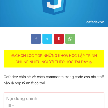
CHỌN LỌC TOP NHỮNG KHOÁ HỌC LẬP TRÌNH
ONLINE NHIỀU NGƯỜI THEO HOC TẠI ĐÂY
Cafedev chia sẻ về cách comments trong code css như thế
nào là hợp lý nhất có thể.
Nội dung chính