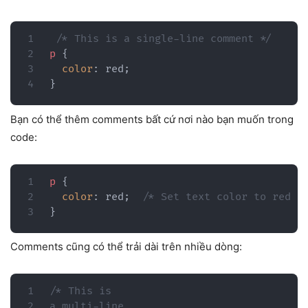
/* This is a single-line comment */
p
{
color
:
 red
;
}
Bạn có thể thêm comments ​​bất cứ nơi nào bạn muốn trong
code:
p
{
color
:
 red
;
/* Set text color to red *
}
Comments cũng có thể trải dài trên nhiều dòng:
/* This is

a multi-line
