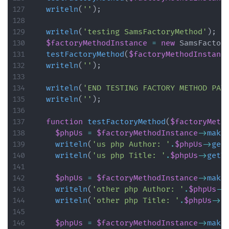
writeln
(
''
)
;
writeln
(
'testing SamsFactoryMethod'
)
;
$factoryMethodInstance
=
new
SamsFactor
testFactoryMethod
(
$factoryMethodInstanc
writeln
(
''
)
;
writeln
(
'END TESTING FACTORY METHOD PAT
writeln
(
''
)
;
function
testFactoryMethod
(
$factoryMeth
$phpUs
=
$factoryMethodInstance
->
make
writeln
(
'us php Author: '
.
$phpUs
->
get
writeln
(
'us php Title: '
.
$phpUs
->
getT
$phpUs
=
$factoryMethodInstance
->
make
writeln
(
'other php Author: '
.
$phpUs
->
writeln
(
'other php Title: '
.
$phpUs
->
g
$phpUs
=
$factoryMethodInstance
->
make