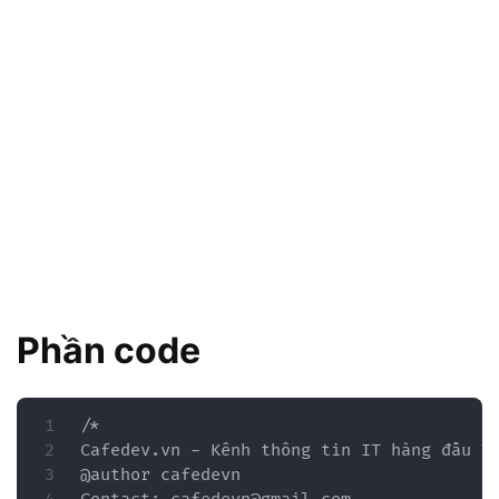
Phần code
/*

Cafedev.vn - Kênh thông tin IT hàng đầu Vi
@author cafedevn
