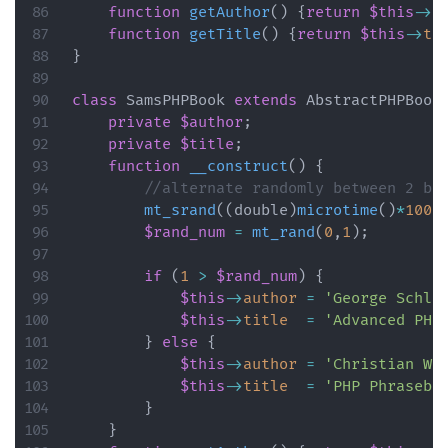
function
getAuthor
(
)
{
return
$this
->
a
function
getTitle
(
)
{
return
$this
->
ti
}
class
SamsPHPBook
extends
AbstractPHPBook
private
$author
;
private
$title
;
function
__construct
(
)
{
//alternate randomly between 2 bo
mt_srand
(
(
double
)
microtime
(
)
*
1000
$rand_num
=
mt_rand
(
0
,
1
)
;
if
(
1
>
$rand_num
)
{
$this
->
author
=
'George Schlo
$this
->
title
=
'Advanced PHP
}
else
{
$this
->
author
=
'Christian We
$this
->
title
=
'PHP Phrasebo
}
}