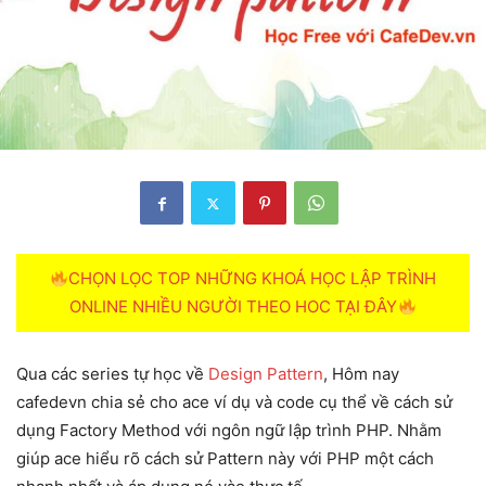
CHỌN LỌC TOP NHỮNG KHOÁ HỌC LẬP TRÌNH
ONLINE NHIỀU NGƯỜI THEO HOC TẠI ĐÂY
Qua các series tự học về
Design Pattern
, Hôm nay
cafedevn chia sẻ cho ace ví dụ và code cụ thể về cách sử
dụng Factory Method với ngôn ngữ lập trình PHP. Nhằm
giúp ace hiểu rõ cách sử Pattern này với PHP một cách