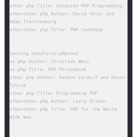
other php Title: Advanced PHP Programming

otherother php Author: David Sklar and 
Adam Trachtenberg

otherother php Title: PHP Cookbook

testing SamsFactoryMethod

us php Author: Christian Wenz

us php Title: PHP Phrasebook

other php Author: Rasmus Lerdorf and Kevin 
Tatroe

other php Title: Programming PHP

otherother php Author: Larry Ullman

otherother php Title: PHP for the World 
Wide Web
