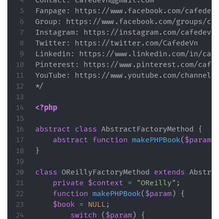
Contact: cafedevn@gmail.com

Fanpage: https://www.facebook.com/cafedevn
Group: https://www.facebook.com/groups/caf
Instagram: https://instagram.com/cafedevn

Twitter: https://twitter.com/CafedeVn

Linkedin: https://www.linkedin.com/in/cafe
Pinterest: https://www.pinterest.com/cafed
YouTube: https://www.youtube.com/channel/U
*/

<?php
abstract
class
AbstractFactoryMethod
{
abstract
function
makePHPBook
(
$param
)
}
class
OReillyFactoryMethod
extends
Abstra
private
$context
=
"OReilly"
;
function
makePHPBook
(
$param
)
{
$book
=
NULL
;
switch
(
$param
)
{