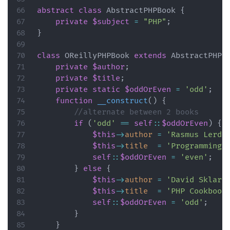
abstract
class
AbstractPHPBook
{
private
$subject
=
"PHP"
;
}
class
OReillyPHPBook
extends
AbstractPHPB
private
$author
;
private
$title
;
private
static
$oddOrEven
=
'odd'
;
function
__construct
(
)
{
//alternate between 2 books
if
(
'odd'
==
self
::
$oddOrEven
)
{
$this
->
author
=
'Rasmus Lerdo
$this
->
title
=
'Programming 
self
::
$oddOrEven
=
'even'
;
}
else
{
$this
->
author
=
'David Sklar 
$this
->
title
=
'PHP Cookbook
self
::
$oddOrEven
=
'odd'
;
}
}