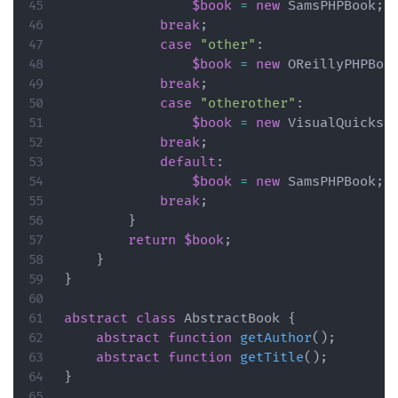
$book
=
new
SamsPHPBook
;
break
;
case
"other"
:
$book
=
new
OReillyPHPBoo
break
;
case
"otherother"
:
$book
=
new
VisualQuickst
break
;
default
:
$book
=
new
SamsPHPBook
;
break
;
}
return
$book
;
}
}
abstract
class
AbstractBook
{
abstract
function
getAuthor
(
)
;
abstract
function
getTitle
(
)
;
}