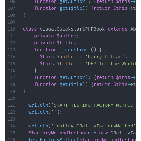
function
getAuthor
(
)
{
return
$this
->
a
function
getTitle
(
)
{
return
$this
->
ti
}
class
VisualQuickstartPHPBook
extends
Abs
private
$author
;
private
$title
;
function
__construct
(
)
{
$this
->
author
=
'Larry Ullman'
;
$this
->
title
=
'PHP for the World 
}
function
getAuthor
(
)
{
return
$this
->
a
function
getTitle
(
)
{
return
$this
->
ti
}
writeln
(
'START TESTING FACTORY METHOD P
writeln
(
''
)
;
writeln
(
'testing OReillyFactoryMethod'
)
$factoryMethodInstance
=
new
OReillyFac
testFactoryMethod
(
$factoryMethodInstanc