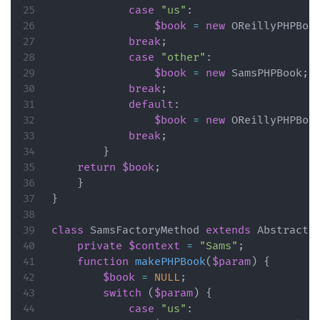
case
"us"
:
$book
=
new
OReillyPHPBoo
break
;
case
"other"
:
$book
=
new
SamsPHPBook
;
break
;
default
:
$book
=
new
OReillyPHPBoo
break
;
}
return
$book
;
}
}
class
SamsFactoryMethod
extends
AbstractF
private
$context
=
"Sams"
;
function
makePHPBook
(
$param
)
{
$book
=
NULL
;
switch
(
$param
)
{
case
"us"
: