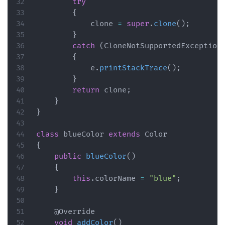
try
{
            clone 
=
super
.
clone
(
)
;
}
catch
(
CloneNotSupportedException
{
            e
.
printStackTrace
(
)
;
}
return
 clone
;
}
}
class
 blueColor 
extends
Color
{
public
blueColor
(
)
{
this
.
colorName 
=
"blue"
;
}
@Override
void
addColor
(
)