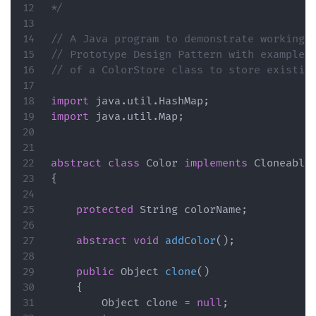
*/
// A Java program to demonstrate working 
// Prototype Design Pattern with example 
// of a ColorStore class to store existin
import
java
.
util
.
HashMap
;
import
java
.
util
.
Map
;
abstract
class
Color
implements
Cloneable
{
protected
String
 colorName
;
abstract
void
addColor
(
)
;
public
Object
clone
(
)
{
Object
 clone 
=
null
;