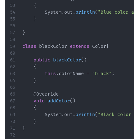
{
System
.
out
.
println
(
"Blue color ad
}
}
class
 blackColor 
extends
Color
{
public
blackColor
(
)
{
this
.
colorName 
=
"black"
;
}
@Override
void
addColor
(
)
{
System
.
out
.
println
(
"Black color a
}
}