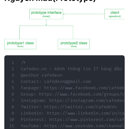
/*

Cafedev.vn - Kênh thông tin IT hàng đầu Vi
@author cafedevn

Contact: cafedevn@gmail.com

Fanpage: https://www.facebook.com/cafedevn
Group: https://www.facebook.com/groups/caf
Instagram: https://instagram.com/cafedevn

Twitter: https://twitter.com/CafedeVn

Linkedin: https://www.linkedin.com/in/cafe
Pinterest: https://www.pinterest.com/cafed
YouTube: https://www.youtube.com/channel/U