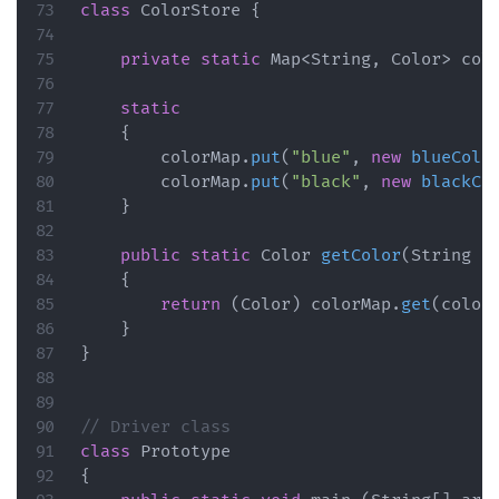
class
ColorStore
{
private
static
Map
<
String
,
Color
>
 col
static
{
        colorMap
.
put
(
"blue"
,
new
blueColo
        colorMap
.
put
(
"black"
,
new
blackCo
}
public
static
Color
getColor
(
String
 c
{
return
(
Color
)
 colorMap
.
get
(
color
}
}
// Driver class 
class
Prototype
{