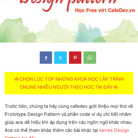
CHỌN LỌC TOP NHỮNG KHOÁ HỌC LẬP TRÌNH
ONLINE NHIỀU NGƯỜI THEO HOC TẠI ĐÂY
Trước tiên, chúng ta hãy cùng cafedev giới thiệu mọi thứ về
Prototype Design Pattern và phần code ví dụ chi tiết nhằm
giúp ace dễ hiểu khi áp dụng trên các ngôn ngữ khác nhau.
Ace có thể tham khảo thêm các bài khác tại
series Design