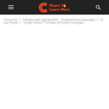
Trang chủ
Thế giới ngôn ngữ lập trình - Programming Languages
Tự
học Flutter
Tự học Flutter | Tìm hiểu về Flutter Packages