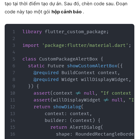
tạo tại thời điểm tạo dự án. Sau đó, chèn code sau. Đoạn
code này tạo một gói
hộp cảnh báo
.
library
 flutter_custom_package
;
import
'package:flutter/material.dart'
;
class
CustomPackageAlertBox
{
static
Future
showCustomAlertBox
(
{
@required
BuildContext
 context
,
@required
Widget
 willDisplayWidget
,
}
)
{
assert
(
context 
!=
null
,
"If context i
assert
(
willDisplayWidget 
!=
null
,
"If
return
showDialog
(
        context
:
 context
,
        builder
:
(
context
)
{
return
AlertDialog
(
            shape
:
RoundedRectangleBorder