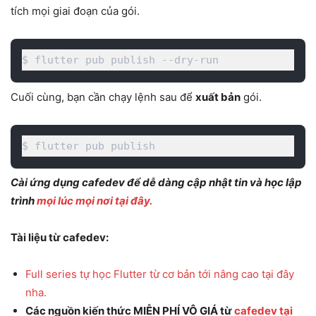
tích mọi giai đoạn của gói.
$ flutter pub publish --dry-run  
Cuối cùng, bạn cần chạy lệnh sau để
xuất bản
gói.
$ flutter pub publish  
Cài ứng dụng cafedev để dễ dàng cập nhật tin và học lập
trình
mọi lúc mọi nơi tại đây.
Tài liệu từ cafedev:
Full series tự học Flutter từ cơ bản tới nâng cao tại đây
nha.
Các nguồn kiến thức MIỄN PHÍ VÔ GIÁ từ
cafedev tại