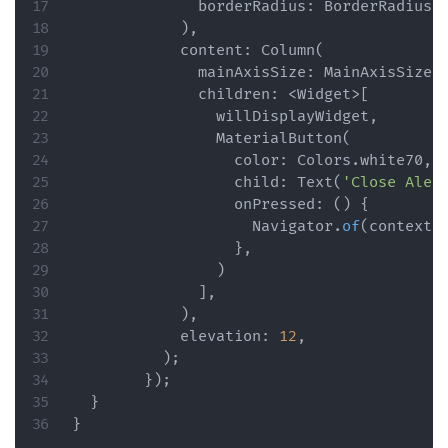
              borderRadius
:
BorderRadius
.
)
,
            content
:
Column
(
              mainAxisSize
:
MainAxisSize
.
              children
:
<
Widget
>
[
                willDisplayWidget
,
MaterialButton
(
                  color
:
Colors
.
white70
,
                  child
:
Text
(
'Close Aler
                  onPressed
:
(
)
{
Navigator
.
of
(
context
)
}
,
)
]
,
)
,
            elevation
:
12
,
)
;
}
)
;
}
}