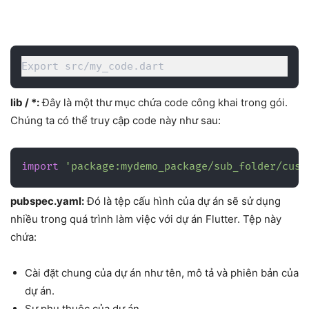
Export src/my_code.dart
lib / *:
Đây là một thư mục chứa code công khai trong gói.
Chúng ta có thể truy cập code này như sau:
import
'package:mydemo_package/sub_folder/cust
pubspec.yaml:
Đó là tệp cấu hình của dự án sẽ sử dụng
nhiều trong quá trình làm việc với dự án Flutter. Tệp này
chứa:
Cài đặt chung của dự án như tên, mô tả và phiên bản của
dự án.
Sự phụ thuộc của dự án.