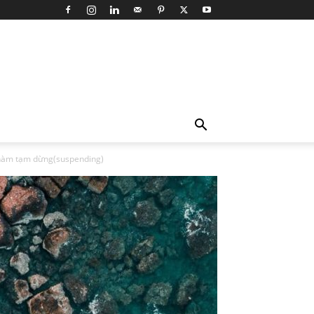
p hàm tạm dừng(suspending)