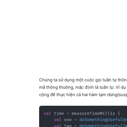
Chúng ta sử dụng một cuộc gọi tuần tự thôn
mã thông thường, mặc định là
tuần tự
. Ví d
cộng để thực hiện cả hai hàm tạm dừng(sus
val
 time 
=
 measureTimeMillis 
{
val
 one 
=
doSomethingUsefulO
val
 two 
=
doSomethingUsefulT