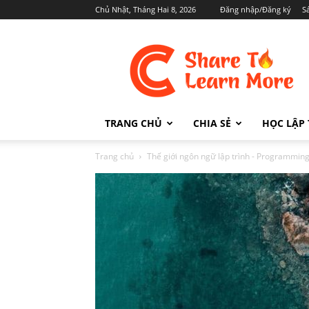
Chủ Nhật, Tháng Hai 8, 2026
Đăng nhập/Đăng ký
S
Cafedev.vn
TRANG CHỦ
CHIA SẺ
HỌC LẬP 
Trang chủ
Thế giới ngôn ngữ lập trình - Programmi