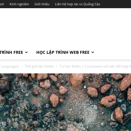
ách
Kinh nghiệm
Giới thiệu
Liên hệ hợp tác vs Quảng Cáo
TRÌNH FREE
HỌC LẬP TRÌNH WEB FREE
ng Languages
Thế giới dev Kotlin
Tự học Kotlin | Coroutines với việc Kết hợ