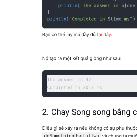
println
(
"The answer is 
${
one
}
println
(
"Completed in 
$
time
 ms"
)
Bạn có thể lấy mã đầy đủ
tại đây
.
Nó tạo ra một kết quả giống như sau:
The answer is 42

Completed in 2017 ms
2. Chạy Song song bằng 
Điều gì sẽ xảy ra nếu không có sự phụ thuộc
doSomethingUsefulTwo
và chúng ta muốn