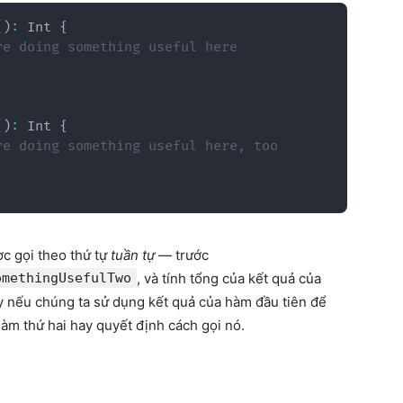
(
)
:
 Int 
{
re doing something useful here
(
)
:
 Int 
{
re doing something useful here, too
c gọi theo thứ tự
tuần tự
— trước
omethingUsefulTwo
, và tính tổng của kết quả của
y nếu chúng ta sử dụng kết quả của hàm đầu tiên để
hàm thứ hai hay quyết định cách gọi nó.