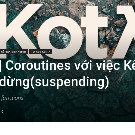
Thế giới dev Kotlin
Tự học Kotlin
| Coroutines với việc K
dừng(suspending)
 functions
0