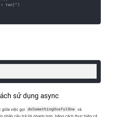
 
+
 two
}
"
)
cách sử dụng async
 giữa việc gọi
doSomethingUsefulOne
và
 nhận câu trả lời nhanh hơn, bằng cách thực hiện cả