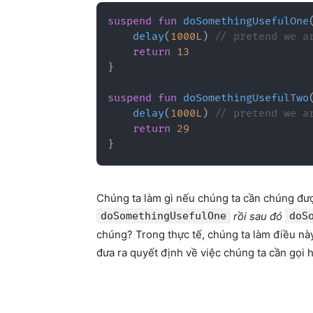
suspend
fun
doSomethingUsefulOne
delay
(
1000L
)
// pretend we a
return
13
}
suspend
fun
doSomethingUsefulTwo
delay
(
1000L
)
// pretend we a
return
29
}
Chúng ta làm gì nếu chúng ta cần chúng đượ
doSomethingUsefulOne
rồi sau đó
doS
chúng? Trong thực tế, chúng ta làm điều nà
đưa ra quyết định về việc chúng ta cần gọi 