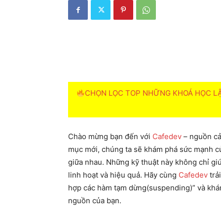
CHỌN LỌC TOP NHỮNG KHOÁ HỌC LẬP
Chào mừng bạn đến với
Cafedev
– nguồn cả
mục mới, chúng ta sẽ khám phá sức mạnh củ
giữa nhau. Những kỹ thuật này không chỉ gi
linh hoạt và hiệu quả. Hãy cùng
Cafedev
trả
hợp các hàm tạm dừng(suspending)” và khá
nguồn của bạn.