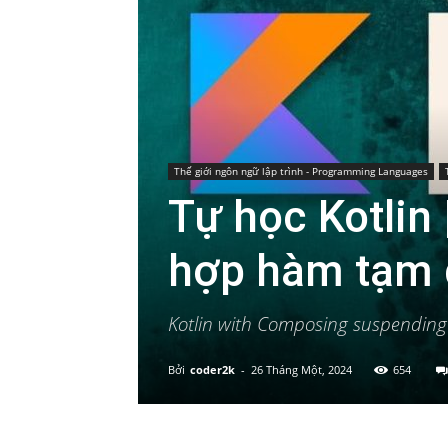
Thế giới ngôn ngữ lập trình - Programming Languages
Tự học Kotlin 
hợp hàm tạm 
Kotlin with Composing suspending
Bởi
coder2k
-
26 Tháng Một, 2024
654