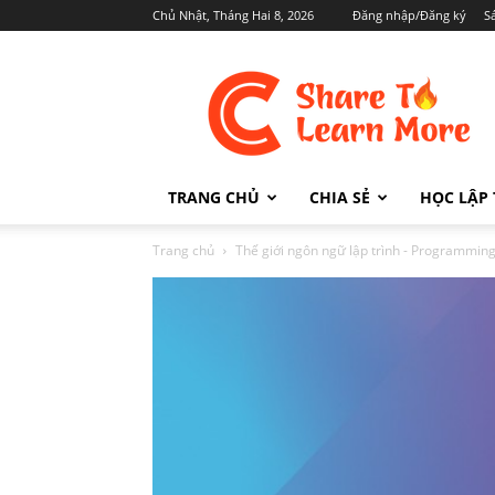
Chủ Nhật, Tháng Hai 8, 2026
Đăng nhập/Đăng ký
S
Cafedev.vn
TRANG CHỦ
CHIA SẺ
HỌC LẬP 
Trang chủ
Thế giới ngôn ngữ lập trình - Programmi