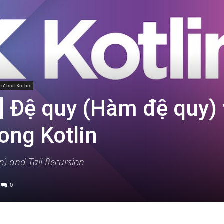
Tự học Kotlin
n] Đệ quy (Hàm đệ quy)
ong Kotlin
on) and Tail Recursion
0