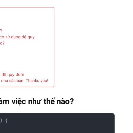
o?
cách sử dụng đệ quy
ào?
g đệ quy đuôi
 nha các bạn, Thanks you!
làm việc như thế nào?
)
{