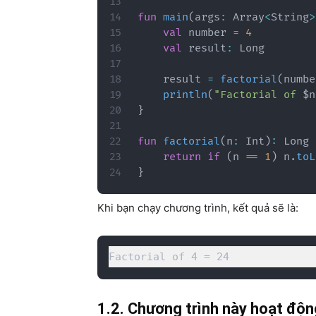
fun
main
(
args
:
 Array
<
String
>
val
 number 
=
4
val
 result
:
 Long

    result 
=
factorial
(
numbe
println
(
"Factorial of 
$
n
}
fun
factorial
(
n
:
 Int
)
:
 Long 
return
if
(
n 
==
1
)
 n
.
toL
}
Khi bạn chạy chương trình, kết quả sẽ là:
Factorial of 4 = 24
1.2. Chương trình này hoạt độn