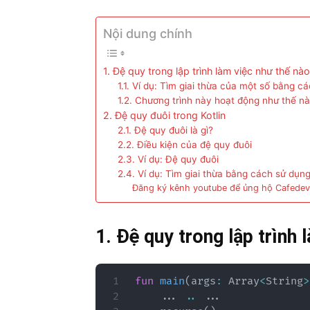
Nội dung chính
1. Đệ quy trong lập trình làm việc như thế nà
1.1. Ví dụ: Tìm giai thừa của một số bằng 
1.2. Chương trình này hoạt động như thế n
2. Đệ quy đuôi trong Kotlin
2.1. Đệ quy đuôi là gì?
2.2. Điều kiện của đệ quy đuôi
2.3. Ví dụ: Đệ quy đuôi
2.4. Ví dụ: Tìm giai thừa bằng cách sử dụn
Đăng ký kênh youtube để ủng hộ Cafedev
1. Đệ quy trong lập trình 
fun
main
(
args
:
 Array
<
String
>
..
.
..
..
.