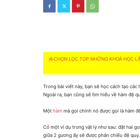
CHỌN LỌC TOP NHỮNG KHOÁ HỌC LẬP
Trong bài viết này, bạn sẽ học cách tạo cá
Ngoài ra, bạn cũng sẽ tìm hiểu về hàm đệ qu
Một
hàm
mà gọi chính nó được gọi là hàm đệ 
Có một ví dụ trong vật lý như sau: đặt hai g
giữa 2 gương ấy sẽ được phản chiếu đệ quy.