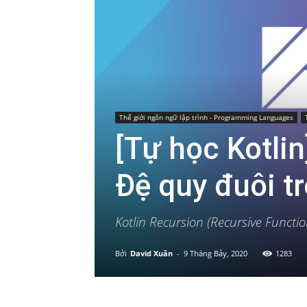
Thế giới ngôn ngữ lập trình - Programming Languages
[Tự học Kotli
Đệ quy đuôi tr
Kotlin Recursion (Recursive Functi
Bởi
David Xuân
-
9 Tháng Bảy, 2020
1283