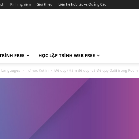
ách
Kinh nghiệm
Giới thiệu
Liên hệ hợp tác vs Quảng Cáo
TRÌNH FREE
HỌC LẬP TRÌNH WEB FREE
ng Languages
Tự học Kotlin
Đệ quy (Hàm đệ quy) và Đệ quy đuôi trong Kotlin