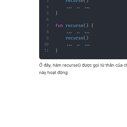
recurse
(
)
..
.
..
..
.
}
fun
recurse
(
)
{
..
.
..
..
.
recurse
(
)
..
.
..
..
.
}
Ở đây, hàm recurse() được gọi từ thân của c
này hoạt động: