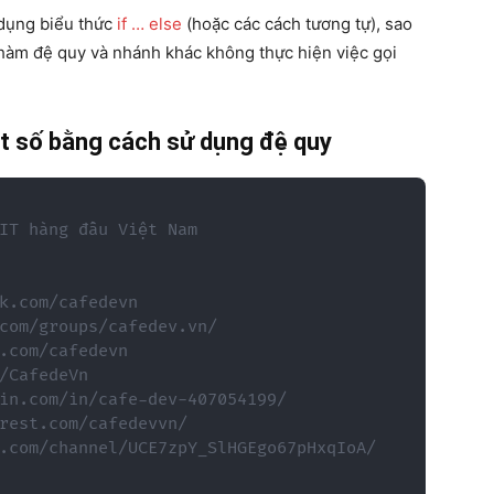
 dụng biểu thức
if … else
(hoặc các cách tương tự), sao
 hàm đệ quy và nhánh khác không thực hiện việc gọi
một số bằng cách sử dụng đệ quy
IT hàng đầu Việt Nam

k.com/cafedevn

com/groups/cafedev.vn/

.com/cafedevn

/CafedeVn

in.com/in/cafe-dev-407054199/

rest.com/cafedevvn/

.com/channel/UCE7zpY_SlHGEgo67pHxqIoA/
