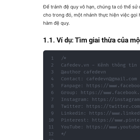
Để tránh đệ quy vô hạn, chúng ta có thể sử
cho trong đó, một nhánh thực hiện việc gọi
hàm đệ quy.
1.1. Ví dụ: Tìm giai thừa của 
/*

Cafedev.vn - Kênh thông tin 
@author cafedevn

Contact: cafedevn@gmail.com

Fanpage: https://www.faceboo
Group: https://www.facebook.
Instagram: https://instagram
Twitter: https://twitter.com
Linkedin: https://www.linked
Pinterest: https://www.pinte
YouTube: https://www.youtube
*/