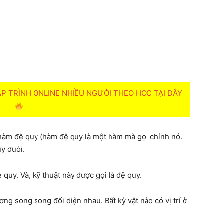
 TRÌNH ONLINE NHIỀU NGƯỜI THEO HOC TẠI ĐÂY
c hàm đệ quy (hàm đệ quy là một hàm mà gọi chính nó.
y đuôi.
quy. Và, kỹ thuật này được gọi là đệ quy.
ương song song đối diện nhau. Bất kỳ vật nào có vị trí ở