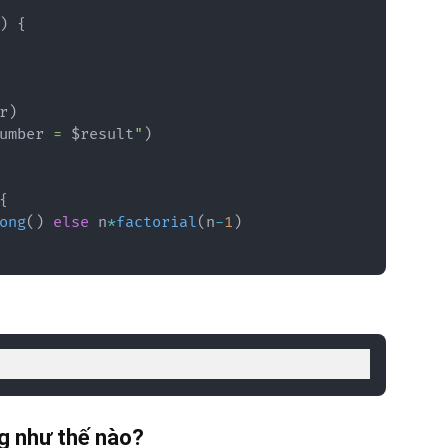
)
{
r
)
umber
 = 
$
result
"
)
{
ong
(
)
else
 n
*
factorial
(
n
-
1
)
g như thế nào?