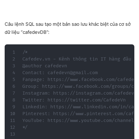
Câu lệnh SQL sau tạo một bản sao lưu khác biệt của cơ sở
dữ liệu “cafedevDB”:
/*

Cafedev.vn - Kênh thông tin IT hàng đầu Vi
@author cafedevn

Contact: cafedevn@gmail.com

Fanpage: https://www.facebook.com/cafedevn
Group: https://www.facebook.com/groups/caf
Instagram: https://instagram.com/cafedevn

Twitter: https://twitter.com/CafedeVn

Linkedin: https://www.linkedin.com/in/cafe
Pinterest: https://www.pinterest.com/cafed
YouTube: https://www.youtube.com/channel/U
*/