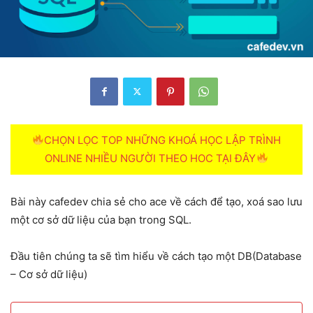
CHỌN LỌC TOP NHỮNG KHOÁ HỌC LẬP TRÌNH
ONLINE NHIỀU NGƯỜI THEO HOC TẠI ĐÂY
Bài này cafedev chia sẻ cho ace về cách để tạo, xoá sao lưu
một cơ sở dữ liệu của bạn trong SQL.
Đầu tiên chúng ta sẽ tìm hiểu về cách tạo một DB(Database
– Cơ sở dữ liệu)