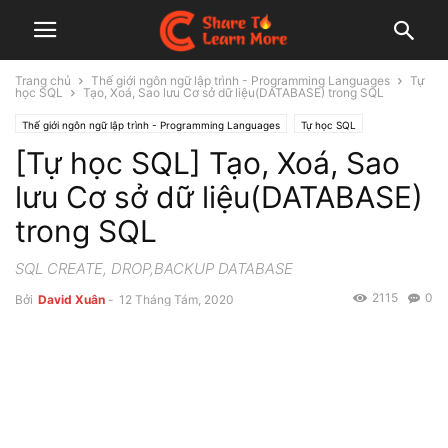
Trang chủ
Thế giới ngôn ngữ lập trình - Programming Languages
Tự
học SQL
Tạo, Xoá, Sao lưu Cơ sở dữ liệu(DATABASE) trong SQL
Thế giới ngôn ngữ lập trình - Programming Languages
Tự học SQL
[Tự học SQL] Tạo, Xoá, Sao
lưu Cơ sở dữ liệu(DATABASE)
trong SQL
SQL CREATE, DROP,BACKUP DATABASE
2115
0
Bởi
David Xuân
-
12 Tháng Tám, 2020