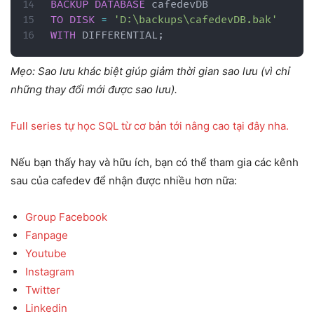
BACKUP
DATABASE
TO
DISK
=
'D:\backups\cafedevDB.bak'
WITH
 DIFFERENTIAL
;
Mẹo: Sao lưu khác biệt giúp giảm thời gian sao lưu (vì chỉ
những thay đổi mới được sao lưu).
Full series tự học SQL từ cơ bản tới nâng cao tại đây nha.
Nếu bạn thấy hay và hữu ích, bạn có thể tham gia các kênh
sau của cafedev để nhận được nhiều hơn nữa:
Group Facebook
Fanpage
Youtube
Instagram
Twitter
Linkedin