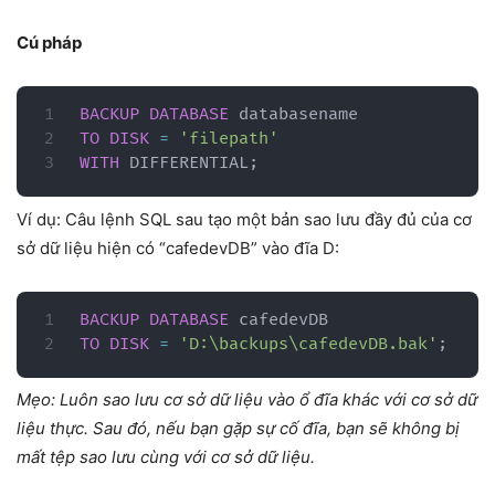
Cú pháp
BACKUP
DATABASE
TO
DISK
=
'filepath'
WITH
 DIFFERENTIAL
;
Ví dụ: Câu lệnh SQL sau tạo một bản sao lưu đầy đủ của cơ
sở dữ liệu hiện có “cafedevDB” vào đĩa D:
BACKUP
DATABASE
TO
DISK
=
'D:\backups\cafedevDB.bak'
;
Mẹo: Luôn sao lưu cơ sở dữ liệu vào ổ đĩa khác với cơ sở dữ
liệu thực. Sau đó, nếu bạn gặp sự cố đĩa, bạn sẽ không bị
mất tệp sao lưu cùng với cơ sở dữ liệu.