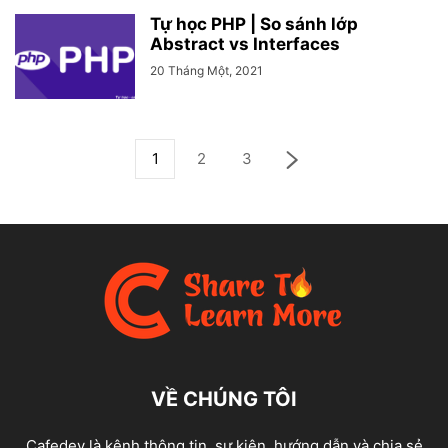
Tự học PHP | So sánh lớp
Abstract vs Interfaces
20 Tháng Một, 2021
1
2
3
VỀ CHÚNG TÔI
Cafedev là kênh thông tin, sự kiện, hướng dẫn và chia sẻ