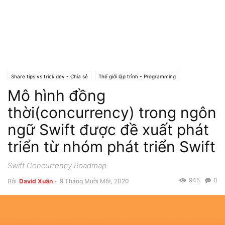
Share tips vs trick dev - Chia sẻ
Thế giới lập trình - Programming
Mô hình đồng
Thế giới dev iOS Development
Thế giới ngôn ngữ lập trình - Programming Languages
Thế giới dev Swift
thời(concurrency) trong ngôn
Thế giới Tin tức cho Dev - News
ngữ Swift được đề xuất phát
triển từ nhóm phát triển Swift
Swift Concurrency Roadmap
945
0
Bởi
David Xuân
-
9 Tháng Mười Một, 2020