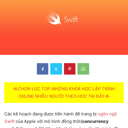
CHỌN LỌC TOP NHỮNG KHOÁ HỌC LẬP TRÌNH
ONLINE NHIỀU NGƯỜI THEO HOC TẠI ĐÂY
Các kế hoạch đang được tiến hành để trang bị
ngôn ngữ
Swift
của Apple với mô hình đồng thời(
concurrency