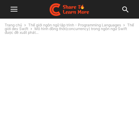
Trang chủ
Thế giới ngôn ngữ lập trình - Programming Languages
Thế
giới dev Swift
Mô hình đồng thời(concurrency) trong ngôn ngữ Swift
được đề xuất phát...