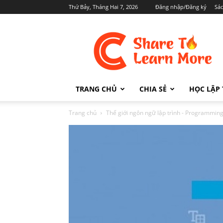
Thứ Bảy, Tháng Hai 7, 2026
Đăng nhập/Đăng ký
Sá
Cafedev.vn
TRANG CHỦ
CHIA SẺ
HỌC LẬP 
Trang chủ
Thế giới ngôn ngữ lập trình - Programmi