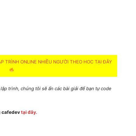
 TRÌNH ONLINE NHIỀU NGƯỜI THEO HOC TẠI ĐÂY
ập trình, chúng tôi sẽ ẩn các bài giải để bạn tự code
ng cafedev
tại đây.