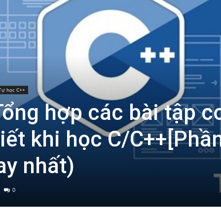
Tự học C++
Tổng hợp các bài tập c
iết khi học C/C++[Phần
ay nhất)
0