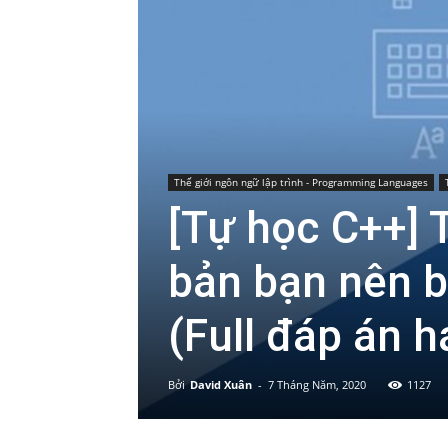
Thế giới ngôn ngữ lập trình - Programming Languages
[Tự học C++] 
bản bạn nên b
(Full đáp án h
Bởi
David Xuân
-
7 Tháng Năm, 2020
1127