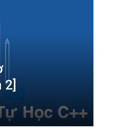
ơ
 2]