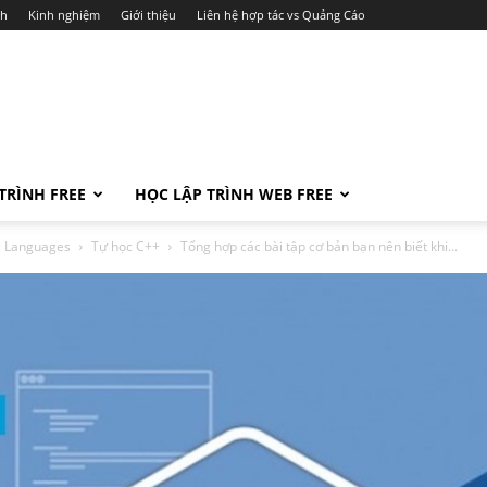
ch
Kinh nghiệm
Giới thiệu
Liên hệ hợp tác vs Quảng Cáo
TRÌNH FREE
HỌC LẬP TRÌNH WEB FREE
ng Languages
Tự học C++
Tổng hợp các bài tập cơ bản bạn nên biết khi...